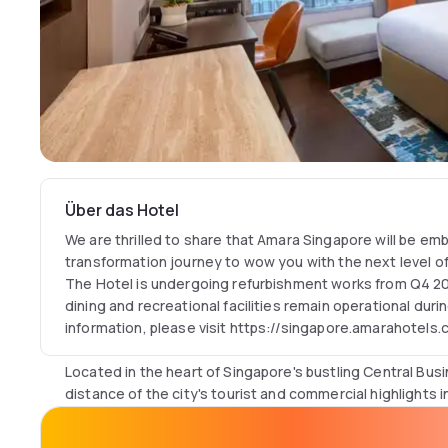
Über das Hotel
We are thrilled to share that Amara Singapore will be em
transformation journey to wow you with the next level o
The Hotel is undergoing refurbishment works from Q4 2
dining and recreational facilities remain operational duri
information, please visit https://singapore.amarahotel
Located in the heart of Singapore's bustling Central Busin
distance of the city's tourist and commercial highlights 
precinct, Chinatown, Amara Singapore is the brand's flag