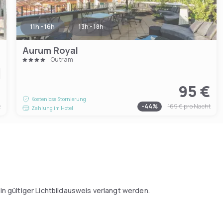
11h - 16h
13h - 18h
Aurum Royal
Outram
€
95 €
Kostenlose Stornierung
t
-
44
%
169 €
pro Nacht
Zahlung im Hotel
n gültiger Lichtbildausweis verlangt werden.