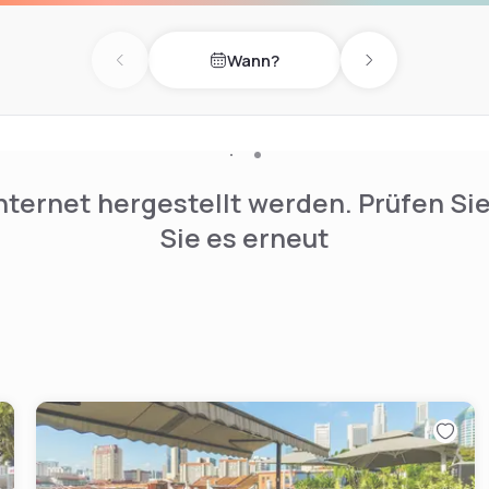
rfect for both leisure and
tyle pool, 24-hour gym and a
Wann?
rom Michelin-starred
Previous day
Next day
s, street hawkers and a
nternet hergestellt werden. Prüfen Si
Sie es erneut