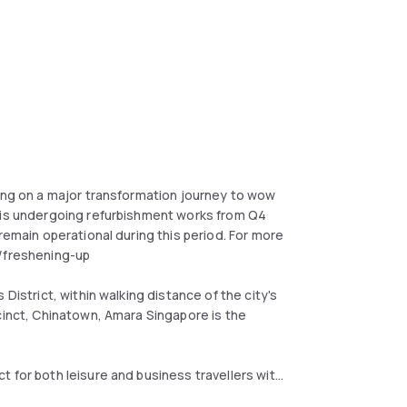
king on a major transformation journey to wow
l is undergoing refurbishment works from Q4
remain operational during this period. For more
m/freshening-up
District, within walking distance of the city's
cinct, Chinatown, Amara Singapore is the
 for both leisure and business travellers with
 wellness spa. Amara Singapore is also just