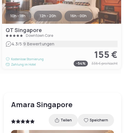
10h - 18h
12h - 20h
16h - 00h
QT Singapore
Downtown Core
|
4.3
/5
9 Bewertungen
155 €
Kostenlose Stornierung
-
54
%
338 €
pro Nacht
Zahlung im Hotel
Amara Singapore
Teilen
Speichern