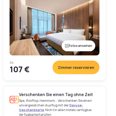
Fotos ansehen
Ab
107 €
Zimmer reservieren
Verschenken Sie einen Tag ohne Zeit
Spa, Rooftop, Hammam... Verschenken Sie einen
unvergesslichen Ausflug mit der
Dayuse-
Geschenkkarte
. Nicht in allen Hotels verfügbar.
Verfügbarkeit prüfen.