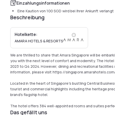
Einzahlungsinformationen
Eine Kaution von
100 SGD
wird bei Ihrer Ankunft verlangt
Beschreibung
Hotelkette:
AMARA HOTELS & RESORTS
We are thrilled to share that Amara Singapore will be embar
you with the next level of comfort and modernity. The Hote
2023 to Q4 2024. However, dining and recreational facilities 
information, please visit https://singapore.amarahotels.co
Located in the heart of Singapore's bustling Central Business 
tourist and commercial highlights including the heritage pre
brand's flagship hotel.
The hotel offers 384 well-appointed rooms and suites perfect
Das gefällt uns
facilities including a Balinese style pool, 24-hour gym and a