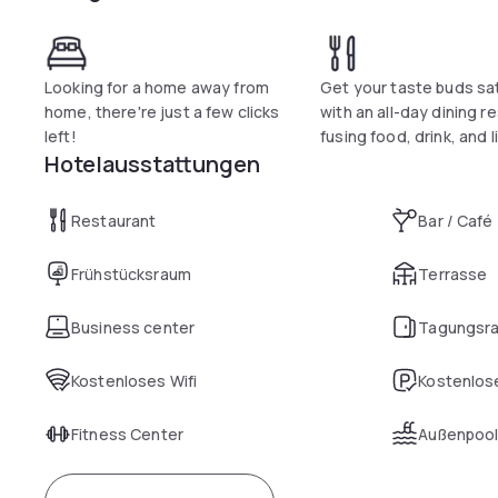
steps away from Michelin-starred restaurants, award winnin
hawkers and a vibrant shopping district.
Looking for a home away from
Get your taste buds sat
home, there're just a few clicks
with an all-day dining r
left!
fusing food, drink, and l
Hotelausstattungen
Restaurant
Bar / Café
Frühstücksraum
Terrasse
Business center
Tagungsr
Kostenloses Wifi
Kostenlose
Fitness Center
Außenpoo