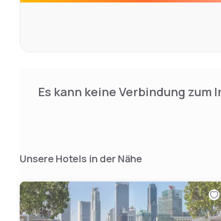
The hotel offers 384 well-appointed rooms and suites pe
business travellers with facilities including a Balinese s
wellness spa. Amara Singapore is also just steps away f
restaurants, award winning bars, boutique alleyway cafe
vibrant shopping district.
Es kann keine Verbindung zum I
Unsere Hotels in der Nähe