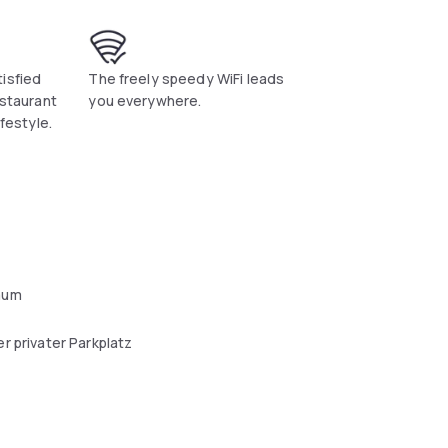
g bars, boutique alleyway cafes, street
isfied
The freely speedy WiFi leads
estaurant
you everywhere.
ifestyle.
aum
r privater Parkplatz
l