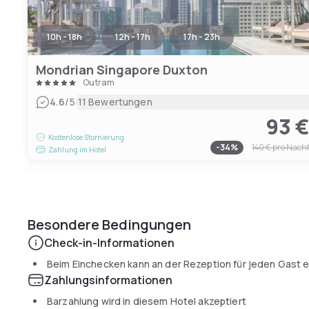
10h - 18h
12h - 17h
17h - 23h
Mondrian Singapore Duxton
Outram
|
4.6
/5
11 Bewertungen
93 
Kostenlose Stornierung
-
34
%
140 €
pro Nach
Zahlung im Hotel
Besondere Bedingungen
Check-in-Informationen
Beim Einchecken kann an der Rezeption für jeden Gast ei
Zahlungsinformationen
Barzahlung wird in diesem Hotel akzeptiert