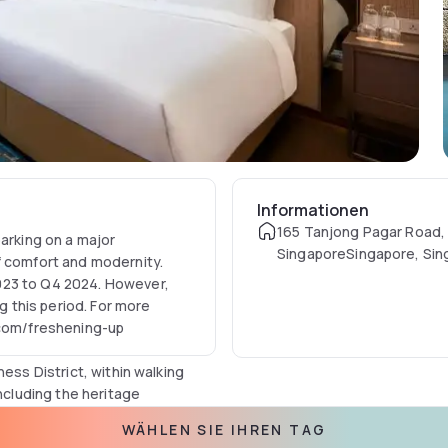
Informationen
165 Tanjong Pagar Road,
barking on a major
SingaporeSingapore, Sin
f comfort and modernity.
023 to Q4 2024. However,
ng this period. For more
s.com/freshening-up
ess District, within walking
including the heritage
ship hotel.
WÄHLEN SIE IHREN TAG