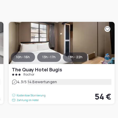
10h - 16h
13h - 17h
18h - 22h
The Quay Hotel Bugis
Rochor
|
4.3
/5
14 Bewertungen
€
54 €
Kostenlose Stornierung
t
Zahlung im Hotel