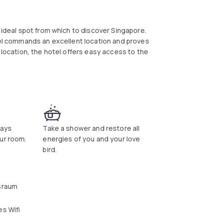
n ideal spot from which to discover Singapore.
otel commands an excellent location and proves
 location, the hotel offers easy access to the
essential amenities to invigorate travelers.
m service, free Wi-Fi in all rooms, 24-hour
ry guestroom, television LCD/plasma screen,
ways
Take a shower and restore all
ea, free welcome drink are just some of the
ur room.
energies of you and your love
l offers fantastic facilities, including garden,
bird.
l Splendour is the perfect venue for an
sraum
s Wifi