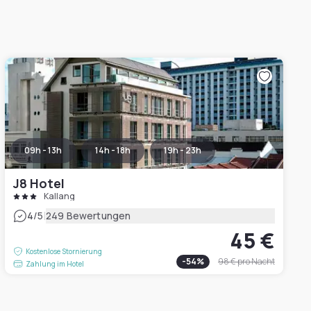
09h - 13h
14h - 18h
19h - 23h
J8 Hotel
Kallang
|
4
/5
249 Bewertungen
45 €
Kostenlose Stornierung
-
54
%
98 €
pro Nacht
Zahlung im Hotel