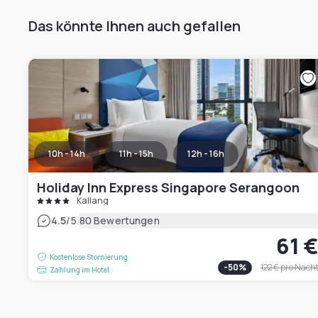
Das könnte Ihnen auch gefallen
10h - 14h
11h - 15h
12h - 16h
Holiday Inn Express Singapore Serangoon
Kallang
|
4.5
/5
80 Bewertungen
61 
Kostenlose Stornierung
-
50
%
122 €
pro Nach
Zahlung im Hotel