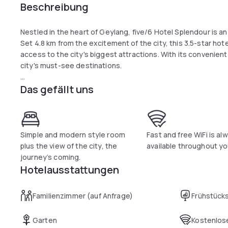
Beschreibung
Nestled in the heart of Geylang, five/6 Hotel Splendour is a
Set 4.8 km from the excitement of the city, this 3.5-star h
access to the city's biggest attractions. With its convenient
city's must-see destinations.
Das gefällt uns
Five/6 Hotel Splendour offers impeccable service and all the 
To name a few of the hotel's facilities, there are 24-hour roo
security, daily housekeeping, grocery deliveries.
The ambiance of five/6 Hotel Splendour is reflected in eve
Simple and modern style room
Fast and free WiFi is al
clothes rack, complimentary instant coffee, complimentary t
plus the view of the city, the
available throughout yo
facilities that can be found throughout the property. The hote
journey’s coming.
to help you unwind after an action-packed day in the city.
Hotelausstattungen
Whatever your reason for visiting Singapore, the five/6 Hote
Familienzimmer (auf Anfrage)
Frühstück
exhilarating and exciting break away.
Garten
Kostenlose