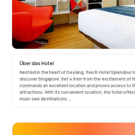
Über das Hotel
Nestled in the heart of Geylang, five/6 Hotel Splendour i
discover Singapore. Set 4.8 km from the excitement of the
commands an excellent location and proves access to th
attractions. With its convenient location, the hotel offer
must-see destinations.
Five/6 Hotel Splendour offers impeccable service and all
invigorate travelers. To name a few of the hotel's facilit
service, free Wi-Fi in all rooms, 24-hour security, daily 
deliveries.