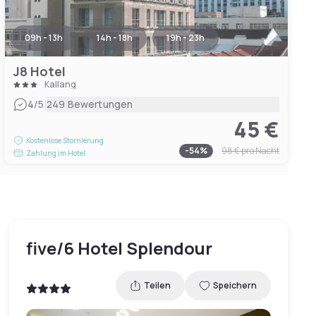
09h - 13h
14h - 18h
19h - 23h
J8 Hotel
Kallang
|
4
/5
249 Bewertungen
45 €
Kostenlose Stornierung
-
54
%
98 €
pro Nacht
Zahlung im Hotel
five/6 Hotel Splendour
Teilen
Speichern