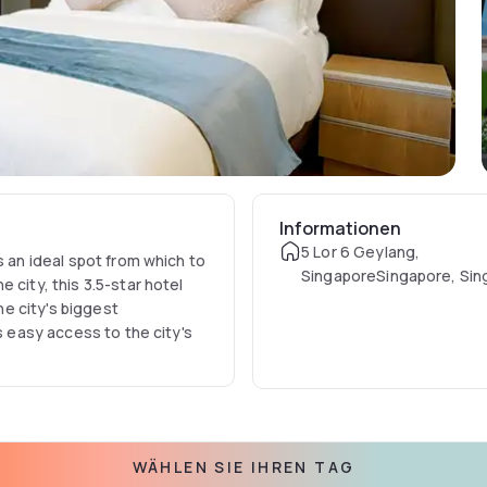
Informationen
5 Lor 6 Geylang,
s an ideal spot from which to
SingaporeSingapore, Sin
 city, this 3.5-star hotel
e city's biggest
s easy access to the city's
 the essential amenities to
ies, there are 24-hour room
housekeeping, grocery
WÄHLEN SIE IHREN TAG