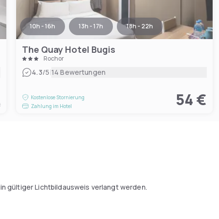
10h - 16h
13h - 17h
18h - 22h
The Quay Hotel Bugis
Rochor
|
4.3
/5
14 Bewertungen
€
54 €
Kostenlose Stornierung
t
Zahlung im Hotel
n gültiger Lichtbildausweis verlangt werden.