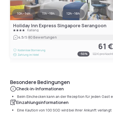
10h - 14h
11h - 15h
12h - 16h
Holiday Inn Express Singapore Serangoon
Kallang
|
4.5
/5
80 Bewertungen
61 
Kostenlose Stornierung
-
50
%
122 €
pro Nach
Zahlung im Hotel
Besondere Bedingungen
Check-in-Informationen
Beim Einchecken kann an der Rezeption für jeden Gast ei
Einzahlungsinformationen
Eine Kaution von
100 SGD
wird bei Ihrer Ankunft verlangt