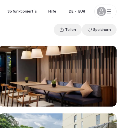
So funktioniert´s
Hilfe
DE
•
EUR
Teilen
Speichern