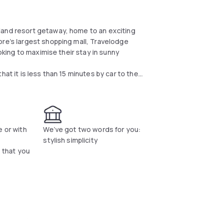
land resort getaway, home to an exciting
ore’s largest shopping mall, Travelodge
ooking to maximise their stay in sunny
at it is less than 15 minutes by car to the
hub, and with public transport options right
ideal hotel for both leisure and business
ngapore, the 5th most visited city in the world
nd.
e or with
We’ve got two words for you:
stylish simplicity
s that you