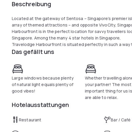
Beschreibung
Located at the gateway of Sentosa – Singapore’s premier is
array of themed attractions – and opposite VivoCity, Singap
Harbourfront is in the perfect location for savvy travellers l
Singapore. Among the many 4 star hotels in Singapore,
Travelodge Harbourfront is situated perfectly in such a way th
Das gefällt uns
Mapletree Business City, a fast-growing integrated business 
at its doorstep, allowing Travelodge Harbourfront to be the 
travellers. This hotel marks the launch of Travelodge into Si
– a fantastic location for the rapidly growing Travelodge bra
Large windows because plenty
Whether travelling alon
of natural light equals plenty of
your partner! The most
good vibes!
important thing for us i
are able to relax.
Hotelausstattungen
Restaurant
Bar / Café