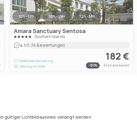
10h - 17h
10h - 19h
12h - 18h
Amara Sanctuary Sentosa
Southern Islands
|
4.1
/5
74 Bewertungen
€
182 €
Kostenlose Stornierung
t
-
51
%
372 €
pro Nacht
Zahlung im Hotel
n gültiger Lichtbildausweis verlangt werden.