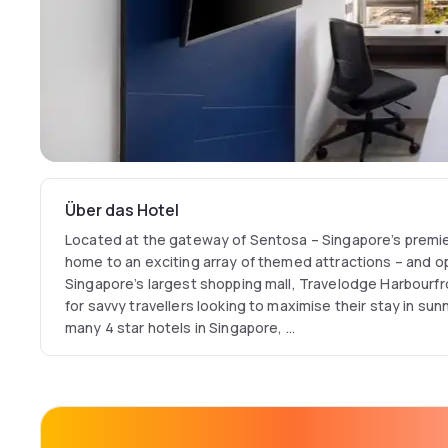
Über das Hotel
Located at the gateway of Sentosa – Singapore’s premie
home to an exciting array of themed attractions – and o
Singapore’s largest shopping mall, Travelodge Harbourfron
for savvy travellers looking to maximise their stay in s
many 4 star hotels in Singapore,
Travelodge Harbourfront is situated perfectly in such a wa
minutes by car to the Mapletree Business City, a fast-g
hub, and with public transport options right at its doors
Harbourfront to be the ideal hotel for both leisure and bu
marks the launch of Travelodge into Singapore, the 5th mo