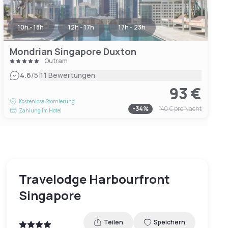
10h - 18h
12h - 17h
17h - 23h
Mondrian Singapore Duxton
Outram
|
4.6
/5
11 Bewertungen
93 €
Kostenlose Stornierung
-
34
%
140 €
pro Nacht
Zahlung im Hotel
Travelodge Harbourfront
Singapore
Teilen
Speichern