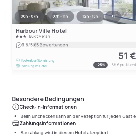
00h - 07h
07h - 11h
12h - 18h
+
1
Harbour Ville Hotel
Bukit Merah
|
3.6
/5
85 Bewertungen
51 
Kostenlose Stornierung
-
25
%
68 €
pro Nach
Zahlung im Hotel
Besondere Bedingungen
Check-in-Informationen
Beim Einchecken kann an der Rezeption für jeden Gast ei
Zahlungsinformationen
Barzahlung wird in diesem Hotel akzeptiert