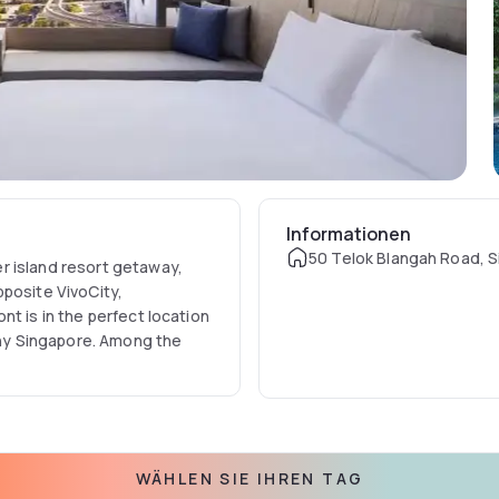
Informationen
50 Telok Blangah Road, 
r island resort getaway,
pposite VivoCity,
t is in the perfect location
unny Singapore. Among the
y that it is less than 15
rowing integrated business
tep, allowing Travelodge
siness travellers. This hotel
WÄHLEN SIE IHREN TAG
st visited city in the world