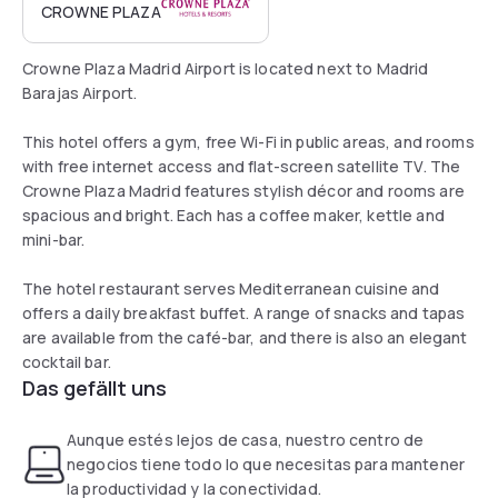
CROWNE PLAZA
Crowne Plaza Madrid Airport is located next to Madrid
Barajas Airport.
This hotel offers a gym, free Wi-Fi in public areas, and rooms
with free internet access and flat-screen satellite TV. The
Crowne Plaza Madrid features stylish décor and rooms are
spacious and bright. Each has a coffee maker, kettle and
mini-bar.
The hotel restaurant serves Mediterranean cuisine and
offers a daily breakfast buffet. A range of snacks and tapas
are available from the café-bar, and there is also an elegant
cocktail bar.
Das gefällt uns
Aunque estés lejos de casa, nuestro centro de
negocios tiene todo lo que necesitas para mantener
la productividad y la conectividad.