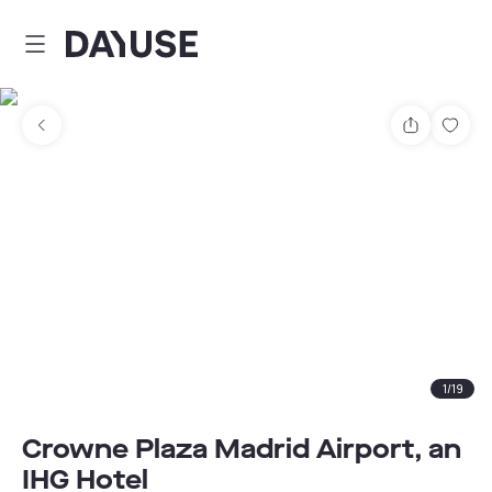
Dayuse
Teilen
Spei
1
/
19
Crowne Plaza Madrid Airport, an
IHG Hotel