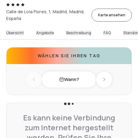
Calle de Lola Flores, 1, Madrid, Madrid,
Karte ansehen
España
Übersicht
Angebote
Beschreibung
FAQ
Standor
WÄHLEN SIE IHREN TAG
Wann?
Previous day
Next day
Es kann keine Verbindung
zum Internet hergestellt
werden. Prüfen Sie Ihre