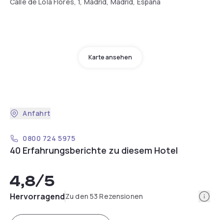
Calle de Lola Flores, 1, Madrid, Madrid, España
Karte ansehen
Anfahrt
0800 724 5975
40 Erfahrungsberichte zu diesem Hotel
4,8
/5
Info
Hervorragend
Zu den 53 Rezensionen