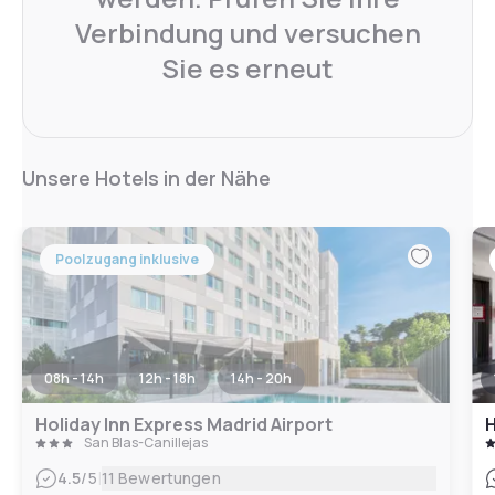
Verbindung und versuchen
Sie es erneut
Unsere Hotels in der Nähe
Poolzugang inklusive
08h - 14h
12h - 18h
14h - 20h
Holiday Inn Express Madrid Airport
H
San Blas-Canillejas
|
4.5
/5
11 Bewertungen