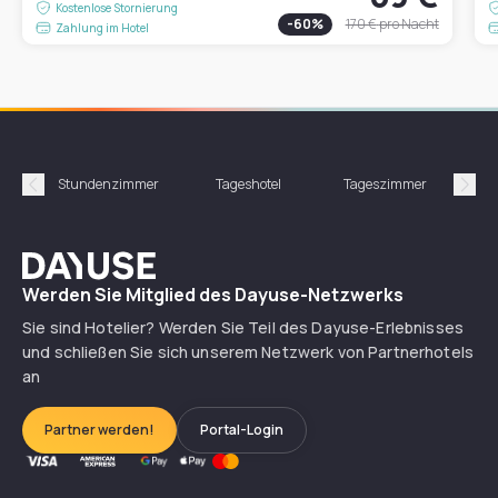
Kostenlose Stornierung
-
60
%
170 €
pro Nacht
Zahlung im Hotel
Stundenzimmer
Tageshotel
Tageszimmer
Gün
Précédent
Suiv
Dayuse
Werden Sie Mitglied des Dayuse-Netzwerks
Sie sind Hotelier? Werden Sie Teil des Dayuse-Erlebnisses
und schließen Sie sich unserem Netzwerk von Partnerhotels
an
Partner werden!
Portal-Login