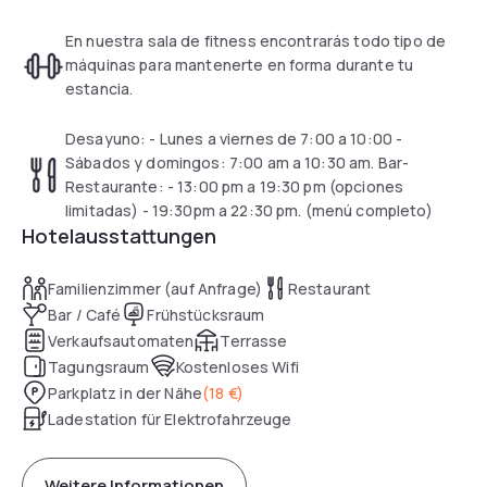
En nuestra sala de fitness encontrarás todo tipo de
máquinas para mantenerte en forma durante tu
estancia.
Desayuno: - Lunes a viernes de 7:00 a 10:00 -
Sábados y domingos: 7:00 am a 10:30 am. Bar-
Restaurante: - 13:00 pm a 19:30 pm (opciones
limitadas) - 19:30pm a 22:30 pm. (menú completo)
Hotelausstattungen
Familienzimmer (auf Anfrage)
Restaurant
Bar / Café
Frühstücksraum
Verkaufsautomaten
Terrasse
Tagungsraum
Kostenloses Wifi
Parkplatz in der Nähe
(
18 €
)
Ladestation für Elektrofahrzeuge
Weitere Informationen