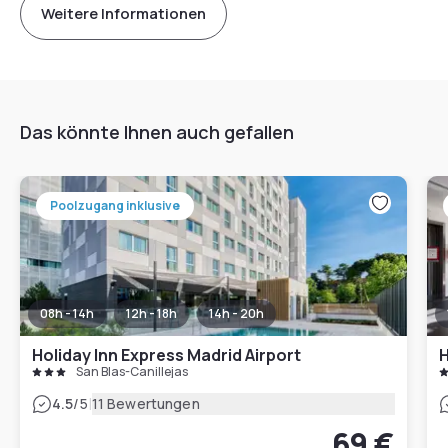
Weitere Informationen
Das könnte Ihnen auch gefallen
Poolzugang inklusive
08h - 14h
12h - 18h
14h - 20h
Holiday Inn Express Madrid Airport
H
San Blas-Canillejas
|
4.5
/5
11 Bewertungen
69 €