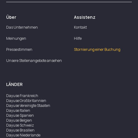
Über
Assistenz
Das Unternehmen
Kontakt
Meinungen
Hilfe
Pressestimmen
Stornierung einer Buchung
Unsere Stellenangebote ansehen
LÄNDER
Dayuse
Frankreich
Dayuse
Großbritannien
Dayuse
Vereinigte Staaten
Dayuse
Italien
Dayuse
Spanien
Dayuse
Belgien
Dayuse
Schweiz
Dayuse
Brasilien
Dayuse
Niederlande