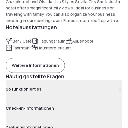
Cruz district and Giralda, ibis Styles Sevilla City Santa Justa
hotel offers magnificent city views. Ideal for business or
traveling with family. You can also organize your business
meeting in our meeting room. Fitness room, rooftop with bar
Hotelausstattungen
and pool to enjoy magnificent sunsets, and restaurant with
orange tree patio to relax.
Bar / Café
Tagungsraum
Außenpool
Fahrstuhl
Haustiere erlaubt
Weitere Informationen
Häufig gestellte Fragen
So funktioniert es
Check-in-Informationen
Zahlungsinformationen