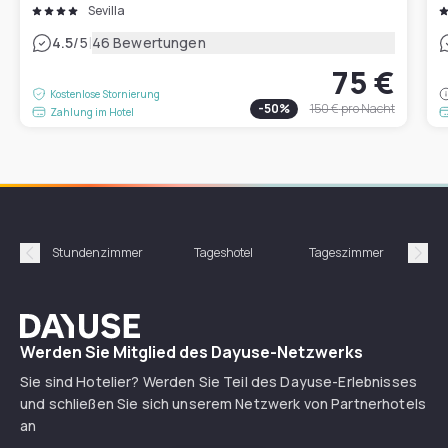
Sevilla
|
4.5
/5
46 Bewertungen
75 €
Kostenlose Stornierung
-
50
%
150 €
pro Nacht
Zahlung im Hotel
Stundenzimmer
Tageshotel
Tageszimmer
Gün
Précédent
Suiv
Dayuse
Werden Sie Mitglied des Dayuse-Netzwerks
Sie sind Hotelier? Werden Sie Teil des Dayuse-Erlebnisses
und schließen Sie sich unserem Netzwerk von Partnerhotels
an