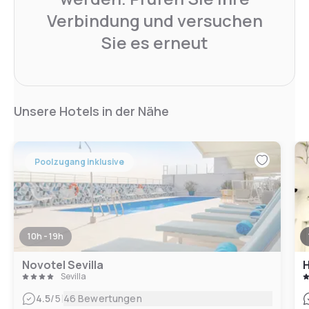
Verbindung und versuchen
Sie es erneut
Unsere Hotels in der Nähe
Poolzugang inklusive
10h - 19h
Novotel Sevilla
H
Sevilla
|
4.5
/5
46 Bewertungen