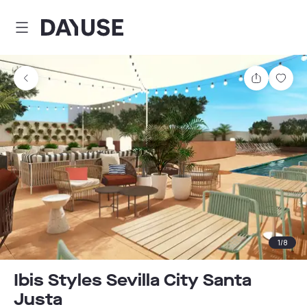
Dayuse
Teilen
Spei
1
/
8
Ibis Styles Sevilla City Santa
Justa