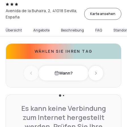
Avenida de la Buhaira, 2, 41018 Sevilla,
Karte ansehen
España
Übersicht
Angebote
Beschreibung
FAQ
Standor
WÄHLEN SIE IHREN TAG
Wann?
Previous day
Next day
Es kann keine Verbindung
zum Internet hergestellt
werden. Prüfen Sie Ihre