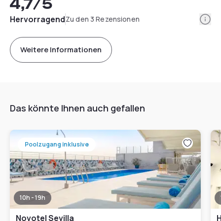
4,7
/5
Info
Hervorragend
Zu den 3 Rezensionen
Weitere Informationen
Das könnte Ihnen auch gefallen
Poolzugang inklusive
10h - 19h
Novotel Sevilla
H