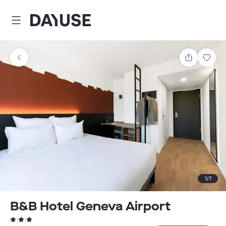
Dayuse
Teilen
Spei
1
/
7
B&B Hotel Geneva Airport