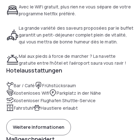
Geneva Airport are fitted with a flat-screen TV and a
Avec le WiFi gratuit, plus rien ne vous sépare de votre
hairdryer.
programme Netflix préféré.
A continental, halal or gluten-free breakfast is available each
La grande variété des saveurs proposées par le buffet
morning at the property.
garantit un petit-déjeuner complet plein de vitalité,
qui vous mettra de bonne humeur dès le matin.
Mal aux pieds à force de marcher ? La navette
gratuite entre l'hôtel et l'aéroport saura vous ravir !
Hotelausstattungen
Bar / Café
Frühstücksraum
Kostenloses Wifi
Parkplatz in der Nähe
Kostenloser Flughafen Shuttle-Service
Fahrstuhl
Haustiere erlaubt
Weitere Informationen
Maßgeschneidert