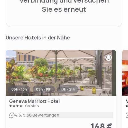
Sie es erneut
Unsere Hotels in der Nähe
06h - 13h
09h - 18h
13h - 21h
Geneva Marriott Hotel
Cointrin
|
4.6
/5
66 Bewertungen
148 €