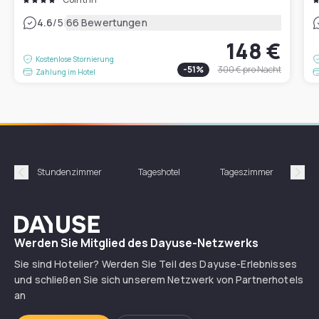
|
4.6
/5
66 Bewertungen
148 €
Kostenlose Stornierung
-
51
%
300 €
pro Nacht
Zahlung im Hotel
Stundenzimmer
Tageshotel
Tageszimmer
Gün
Précédent
Suiv
Dayuse
Werden Sie Mitglied des Dayuse-Netzwerks
Sie sind Hotelier? Werden Sie Teil des Dayuse-Erlebnisses
und schließen Sie sich unserem Netzwerk von Partnerhotels
an