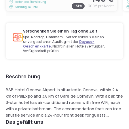
Kostenlose Stornierung
-
51
%
300 €
pro Nacht
Zahlung im Hotel
Verschenken Sie einen Tag ohne Zeit
Spa, Rooftop, Hammam... Verschenken Sie einen
unvergesslichen Ausflug mit der
Dayuse-
Geschenkkarte
. Nicht in allen Hotels verfügbar.
Verfügbarkeit prüfen.
Beschreibung
B&B Hotel Geneva Airport is situated in Geneva, within 2.4
km of PalExpo and 3.8 km of Gare de Cornavin. With a bar, the
3-star hotel has air-conditioned rooms with free WiFi, each
with a private bathroom. The accommodation features free
shuttle service and a 24-hour front desk for guests.
Das gefällt uns
At the hotel, rooms have a desk. The rooms in B&B Hotel