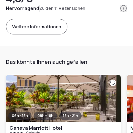
Info
Hervorragend
Zu den 11 Rezensionen
Weitere Informationen
Das könnte Ihnen auch gefallen
06h - 13h
09h - 18h
13h - 21h
Geneva Marriott Hotel
Cointrin