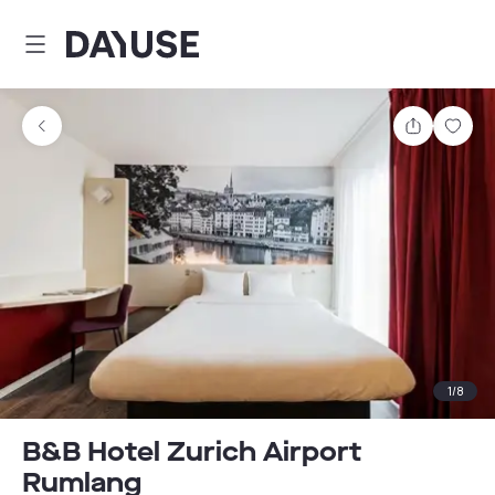
Dayuse
Teilen
Spei
1
/
8
B&B Hotel Zurich Airport
Rumlang