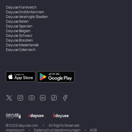
Dayuse
Frankreich
Dayuse
Großbritannien
Dayuse
Vereinigte Staaten
Dayuse
Italien
Dayuse
Spanien
Dayuse
Belgien
Dayuse
Schweiz
Dayuse
Brasilien
Dayuse
Niederlande
Dayuse
Österreich
Dayuse
Australien
Dayuse
Irland
Dayuse
Hongkong
Dayuse
Kanada
Dayuse
Singapur
Dayuse
Zweden
Dayuse
Thailand
Dayuse
Portugal
Dayuse
Korea
Dayuse
Neuseeland
Dayuse
Türkei
©
2026
dayuse.com
•
All Rights Reserved
Impressum
•
Datenschutzbestimmungen
•
AGB