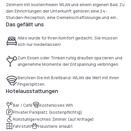
Zimmern mit kostenfreiem WLAN und einem eigenen Bad. Zu
den Einrichtungen der Unterkunft gehören eine 24-
Stunden-Rezeption, eine Gemeinschaftslounge und ein
Das gefällt uns
Geldwechselservice.
Alle Zimmer im Hotel verfügen über einen Kleiderschrank.
Alles wurde für Ihren Komfort gedacht; Sie müssen
Außerdem sind die Zimmer im B&B Hotel Zürich Airport mit
sich nur niederlassen!
einem Schreibtisch und einem Flachbild-TV ausgestattet.
Zum Essen oder Trinken ruhig draußen spazieren und
Morgens können Sie in der Unterkunft ein kontinentales
angenehme Momente der Entspannung verbringen.
Frühstück genießen.
Berühren Sie mit Breitband -WLAN die Welt mit Ihren
Zürich ist 14 km vom B&B Hotel Zürich Airport entfernt.
Fingerspitzen.
Winterthur erreichen Sie nach 27 km. Der nächstgelegene
Hotelausstattungen
Flughafen ist der 6 km vom Hotel entfernte Flughafen Zürich.
Bar / Café
Kostenloses Wifi
Privater Parkplatz (kostenpflichtig)
Rollstuhlgerechtes Zimmer (auf Anfrage)
Fahrstuhl
Haustiere erlaubt