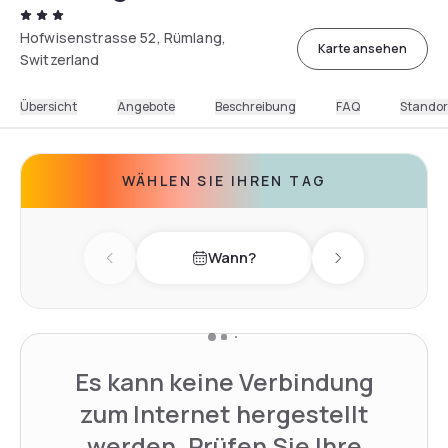
Hofwisenstrasse 52, Rümlang,
Karte ansehen
Switzerland
Übersicht
Angebote
Beschreibung
FAQ
Standor
WÄHLEN SIE IHREN TAG
Wann?
Previous day
Next day
Es kann keine Verbindung
zum Internet hergestellt
werden. Prüfen Sie Ihre