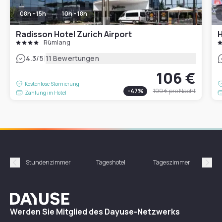
08h - 15h
10h - 18h
Radisson Hotel Zurich Airport
Rümlang
|
4.3
/5
11 Bewertungen
106 €
Kostenlose Stornierung
-
47
%
199 €
pro Nacht
Zahlung im Hotel
Stundenzimmer
Tageshotel
Tageszimmer
Gün
Précédent
Suiv
Dayuse
Werden Sie Mitglied des Dayuse-Netzwerks