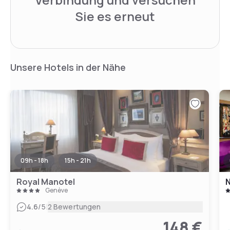
Sie es erneut
Unsere Hotels in der Nähe
09h - 18h
15h - 21h
Royal Manotel
N
Genève
|
4.6
/5
2 Bewertungen
148 €