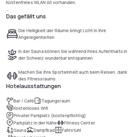
Kostenfreies WLAN ist vorhanden.
Das gefällt uns
Die hellen Zimmer sind alle mit einer Nespresso-
Kaffeemaschine, einem iPhone-/iPod-Ladegerät und einem
Flachbild-Sat-TV ausgestattet. Sie nutzen ein eigenes Bad.
Die Helligkeit der Räume bringt Licht in Ihre
Angelegenheiten
Zu den weiteren Einrichtungen im Hotel gehören eine
Sauna, ein Fitnesscenter mit einem Personal Trainer, ein
In der Sauna können Sie während Ihres Aufenthalts in
Türkisches Bad und Tagungsräume in verschiedenen
der Schweiz wunderbar entspannen
Größen.
Machen Sie Ihre Sporteinheit auch beim Reisen, dank
des Fitnessraums
Hotelausstattungen
Bar / Café
Tagungsraum
Kostenloses Wifi
Privater Parkplatz (kostenpflichtig)
Parkplatz in der Nähe
Fitness Center
Sauna
Dampfbad
Fahrstuhl