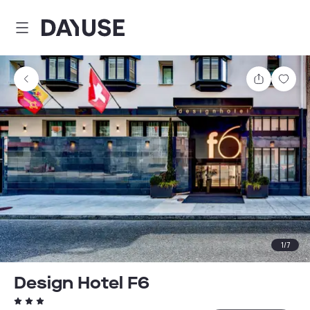
Dayuse
Teilen
Spei
1
/
7
Design Hotel F6