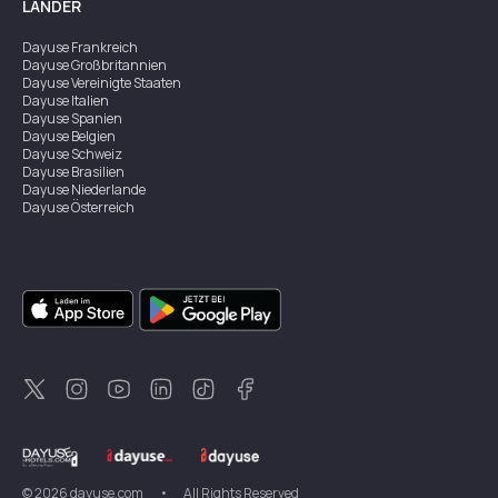
LÄNDER
Dayuse
Frankreich
Dayuse
Großbritannien
Dayuse
Vereinigte Staaten
Dayuse
Italien
Dayuse
Spanien
Dayuse
Belgien
Dayuse
Schweiz
Dayuse
Brasilien
Dayuse
Niederlande
Dayuse
Österreich
Dayuse
Australien
Dayuse
Irland
Dayuse
Hongkong
Dayuse
Kanada
Dayuse
Singapur
Dayuse
Zweden
Dayuse
Thailand
Dayuse
Portugal
Dayuse
Korea
Dayuse
Neuseeland
Dayuse
Türkei
©
2026
dayuse.com
•
All Rights Reserved