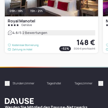
09h - 18h
15h - 21h
Royal Manotel
N
Genève
|
4.6
/5
2 Bewertungen
148 €
Kostenlose Stornierung
-
52
%
306 €
pro Nacht
Zahlung im Hotel
Stundenzimmer
Tageshotel
Tageszimmer
Gün
Précédent
Suiv
Dayuse
Werden Sie Mitglied des Dayuse-Netzwerks