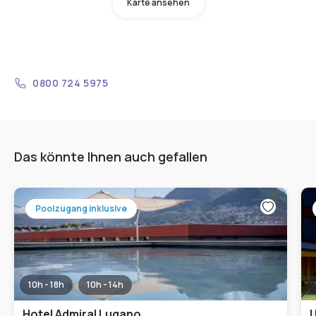
Karte ansehen
0800 724 5975
Das könnte Ihnen auch gefallen
Poolzugang inklusive
10h - 18h
10h - 14h
Hotel Admiral Lugano
U