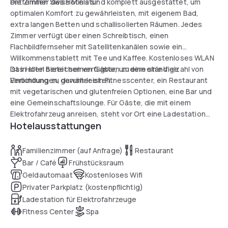
entfernten Swiss Miniatur.
Die Zimmer des Hotels sind komplett ausgestattet, um
optimalen Komfort zu gewährleisten, mit eigenem Bad,
extra langen Betten und schallisolierten Räumen. Jedes
Zimmer verfügt über einen Schreibtisch, einen
Flachbildfernseher mit Satellitenkanälen sowie ein
Willkommenstablett mit Tee und Kaffee. Kostenloses WLAN
ist in allen Bereichen verfügbar, um eine ständige
Das Hotel bietet seinen Gästen zudem eine Vielzahl von
Verbindung zu gewährleisten.
Einrichtungen, darunter ein Fitnesscenter, ein Restaurant
mit vegetarischen und glutenfreien Optionen, eine Bar und
eine Gemeinschaftslounge. Für Gäste, die mit einem
Elektrofahrzeug anreisen, steht vor Ort eine Ladestation
Hotelausstattungen
zur Verfügung. Der Tag lässt sich mit einem entspannten
Moment in der stilvollen Atmosphäre der Hotelbar
ausklingen.
Familienzimmer (auf Anfrage)
Restaurant
Bar / Café
Frühstücksraum
Geldautomaat
Kostenloses Wifi
Privater Parkplatz (kostenpflichtig)
Ladestation für Elektrofahrzeuge
Fitness Center
Spa