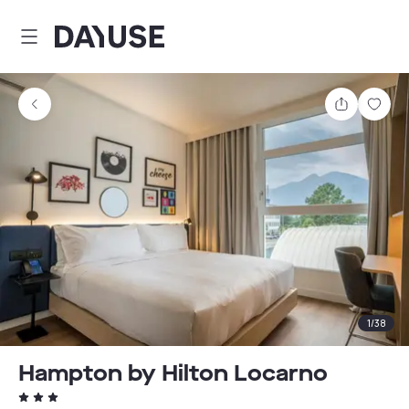
Dayuse
Teilen
Spei
1
/
38
Hampton by Hilton Locarno