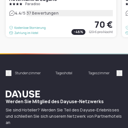
Paradiso
|
4.4
/5
37 Bewertungen
70 €
Kostenlose Stornierung
-
46
%
129 €
pro Nacht
Zahlung im Hotel
Stundenzimmer
Tageshotel
Tageszimmer
Gün
Précédent
Suiv
Dayuse
Werden Sie Mitglied des Dayuse-Netzwerks
Sie sind Hotelier? Werden Sie Teil des Dayuse-Erlebnisses
und schließen Sie sich unserem Netzwerk von Partnerhotels
an