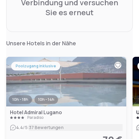
Verbindung und versuchen
Sie es erneut
Unsere Hotels in der Nähe
Poolzugang inklusive
10h - 18h
10h - 14h
Hotel Admiral Lugano
U
Paradiso
|
4.4
/5
37 Bewertungen