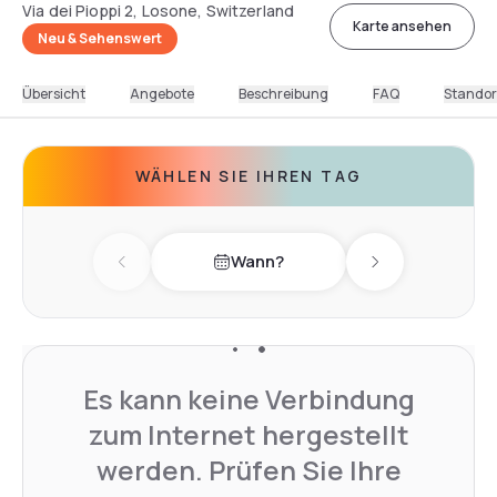
Via dei Pioppi 2, Losone, Switzerland
Karte ansehen
Neu & Sehenswert
Übersicht
Angebote
Beschreibung
FAQ
Standor
WÄHLEN SIE IHREN TAG
Wann?
Previous day
Next day
Es kann keine Verbindung
zum Internet hergestellt
werden. Prüfen Sie Ihre