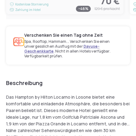
70 €
Kostenlose Stornierung
-
46
%
129 €
pro Nacht
Zahlung im Hotel
Verschenken Sie einen Tag ohne Zeit
Spa, Rooftop, Hammam... Verschenken Sie einen
unvergesslichen Ausflug mit der
Dayuse-
Geschenkkarte
. Nicht in allen Hotels verfügbar.
Verfügbarkeit prüfen.
Beschreibung
Das Hampton by Hilton Locarno in Losone bietet eine
komfortable und einladende Atmosphäre, die besonders bei
Paaren beliebt ist. Dieses moderne Hotel genießt eine
ideale Lage, nur 1,8 km vom Golfclub Patriziale Ascona und
1,9 km von der Piazza Grande in Locarno entfernt, und in der
Nähe zahlreicher Sehenswürdigkeiten wie dem 30 km