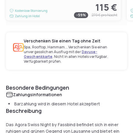
115 €
Kostenlose Stornierung
-
59
%
279 €
pro Nacht
Zahlung im Hotel
Verschenken Sie einen Tag ohne Zeit
Spa, Rooftop, Hammam... Verschenken Sie einen
unvergesslichen Ausflug mit der
Dayuse-
Geschenkkarte
. Nicht in allen Hotels verfügbar.
Verfügbarkeit prüfen.
Besondere Bedingungen
Zahlungsinformationen
Barzahlung wird in diesem Hotel akzeptiert
Beschreibung
Das Agora Swiss Night by Fassbind befindet sich in einer
ruhigen und grünen Gegend von Lausanne und bietet ein