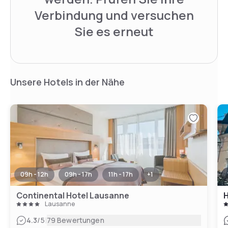
Verbindung und versuchen
Sie es erneut
Unsere Hotels in der Nähe
09h - 12h
09h - 17h
11h - 17h
+
1
Continental Hotel Lausanne
H
Lausanne
|
4.3
/5
79 Bewertungen