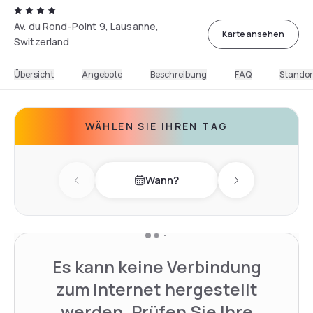
Av. du Rond-Point 9, Lausanne,
Karte ansehen
Switzerland
Übersicht
Angebote
Beschreibung
FAQ
Standor
WÄHLEN SIE IHREN TAG
Wann?
Previous day
Next day
Es kann keine Verbindung
zum Internet hergestellt
werden. Prüfen Sie Ihre