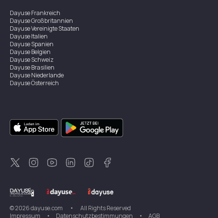
Dayuse
Frankreich
Dayuse
Großbritannien
Dayuse
Vereinigte Staaten
Dayuse
Italien
Dayuse
Spanien
Dayuse
Belgien
Dayuse
Schweiz
Dayuse
Brasilien
Dayuse
Niederlande
Dayuse
Österreich
Dayuse
Australien
Dayuse
Irland
Dayuse
Hongkong
Dayuse
Kanada
Dayuse
Singapur
Dayuse
Zweden
Dayuse
Thailand
Dayuse
Portugal
Dayuse
Korea
Dayuse
Neuseeland
Dayuse
Türkei
©
2026
dayuse.com
•
All Rights Reserved
Impressum
•
Datenschutzbestimmungen
•
AGB