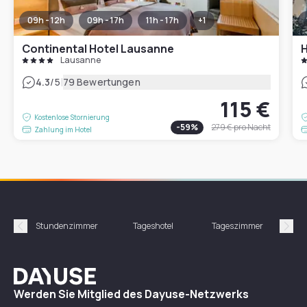
09h - 12h
09h - 17h
11h - 17h
+
1
Continental Hotel Lausanne
H
Lausanne
|
4.3
/5
79 Bewertungen
115 €
Kostenlose Stornierung
-
59
%
279 €
pro Nacht
Zahlung im Hotel
Stundenzimmer
Tageshotel
Tageszimmer
Gün
Précédent
Suiv
Dayuse
Werden Sie Mitglied des Dayuse-Netzwerks