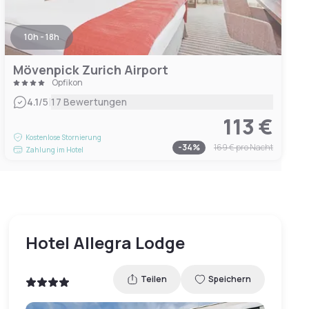
10h - 18h
Mövenpick Zurich Airport
Opfikon
|
4.1
/5
17 Bewertungen
113 €
Kostenlose Stornierung
-
34
%
169 €
pro Nacht
Zahlung im Hotel
Hotel Allegra Lodge
Teilen
Speichern