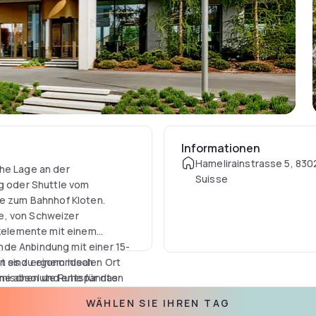
Informationen
Hamelirainstrasse 5, 830
che Lage an der
Suisse
ug oder Shuttle vom
he zum Bahnhof Kloten.
e, von Schweizer
lzelemente mit einem
de Anbindung mit einer 15-
t es zu einem idealen Ort
en sind ergonomisch
namischen und entspannten
ne absolute Ruhe für das
chwertige Betten mit
WÄHLEN SIE IHREN TAG
uchtetem Schreibtisch sowie