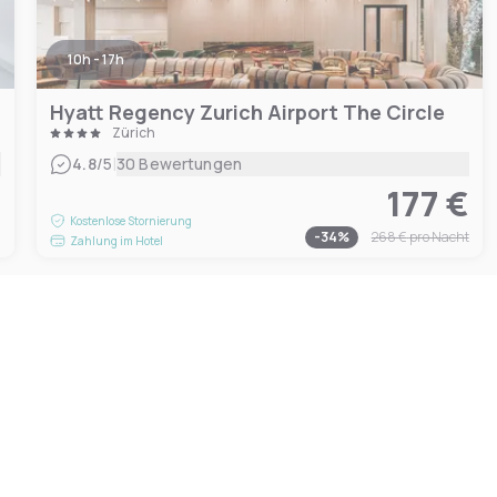
10h - 17h
Hyatt Regency Zurich Airport The Circle
Zürich
|
4.8
/5
30 Bewertungen
177 €
€
Kostenlose Stornierung
-
34
%
268 €
pro Nacht
Zahlung im Hotel