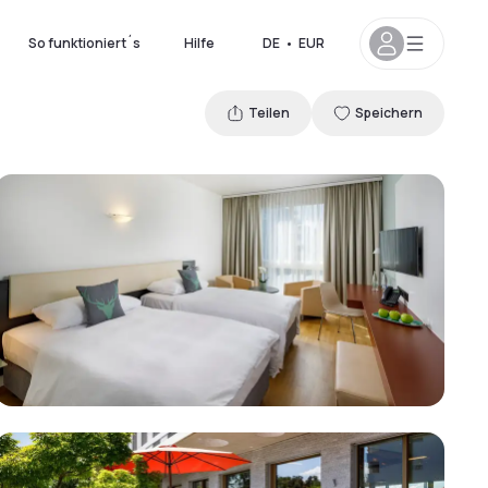
So funktioniert´s
Hilfe
DE
•
EUR
Teilen
Speichern