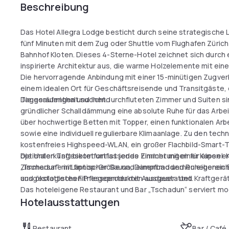
Beschreibung
Das Hotel Allegra Lodge besticht durch seine strategische L
fünf Minuten mit dem Zug oder Shuttle vom Flughafen Zürich
Bahnhof Kloten. Dieses 4-Sterne-Hotel zeichnet sich durch 
inspirierte Architektur aus, die warme Holzelemente mit ei
Die hervorragende Anbindung mit einer 15-minütigen Zugver
einem idealen Ort für Geschäftsreisende und Transitgäste
Tagesaufenthalt suchen.
Die geräumigen und lichtdurchfluteten Zimmer und Suiten s
gründlicher Schalldämmung eine absolute Ruhe für das Arbe
über hochwertige Betten mit Topper, einen funktionalen Arb
sowie eine individuell regulierbare Klimaanlage. Zu den te
kostenfreies Highspeed-WLAN, ein großer Flachbild-Smart-
optimalen Tageskomfort ist jedes Zimmer mit einer Kapsel
Die Unterkunft bietet umfassende Einrichtungen für einen 
Zimmersafe in Laptop-Größe und einem modernen eigenen 
„Tschadun“ mit finnischer Sauna, Dampfbad und Ruhebereich 
und ökologischen Pflegeprodukten ausgestattet.
ausgestattetes Fitnesscenter mit Ausdauer- und Kraftgerät
Das hoteleigene Restaurant und Bar „Tschadun“ serviert m
Hotelausstattungen
ausgewählte Getränke in einem einladenden Ambiente. Mit e
Tagungsräumen und privaten Parkplätzen vor Ort erweist sic
für einen gelungenen Aufenthalt am Flughafen.
Restaurant
Bar / Café