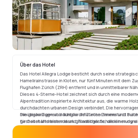
Über das Hotel
Das Hotel Allegra Lodge besticht durch seine strategis
Hamelirainstrasse in Kloten, nur fünf Minuten mit dem Z
Flughafen Zürich (ZRH) entfernt und in unmittelbarer Nä
Dieses 4-Sterne-Hotel zeichnet sich durch eine modern
Alpentradition inspirierte Architektur aus, die warme Ho
durchdachten urbanen Design verbindet. Die hervorragen
minütigen Zugverbindung in die Zürcher Innenstadt mach
Die geräumigen und lichtdurchfluteten Zimmer und Suit
für Geschäftsreisende und Transitgäste, die einen dy
gestaltet und bieten dank gründlicher Schalldämmung ei
Tagesaufenthalt suchen.
Arbeiten oder Entspannen am Tag. Sie verfügen über ho
Topper, einen funktionalen Arbeitsbereich mit gut bele