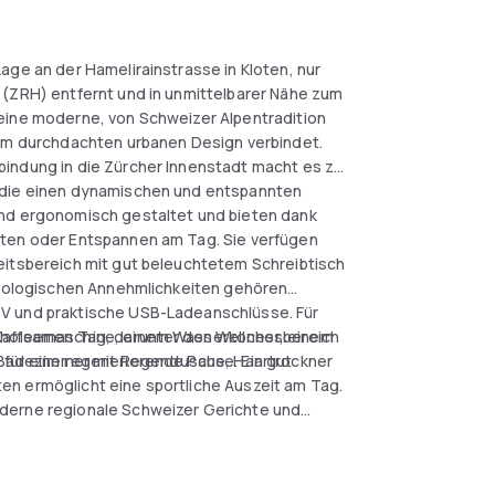
age an der Hamelirainstrasse in Kloten, nur
 (ZRH) entfernt und in unmittelbarer Nähe zum
eine moderne, von Schweizer Alpentradition
nem durchdachten urbanen Design verbindet.
bindung in die Zürcher Innenstadt macht es zu
, die einen dynamischen und entspannten
ind ergonomisch gestaltet und bieten dank
iten oder Entspannen am Tag. Sie verfügen
eitsbereich mit gut beleuchtetem Schreibtisch
chnologischen Annehmlichkeiten gehören
TV und praktische USB-Ladeanschlüsse. Für
-Kaffeemaschine, einem Wasserkocher, einem
erholsamen Tag, darunter den Wellnessbereich
Badezimmer mit Regendusche, Haartrockner
für eine regenerierende Pause. Ein gut
en ermöglicht eine sportliche Auszeit am Tag.
oderne regionale Schweizer Gerichte und
iner 24-Stunden-Rezeption, vielseitigen
h dieses Hotel als eine hocheffiziente Lösung