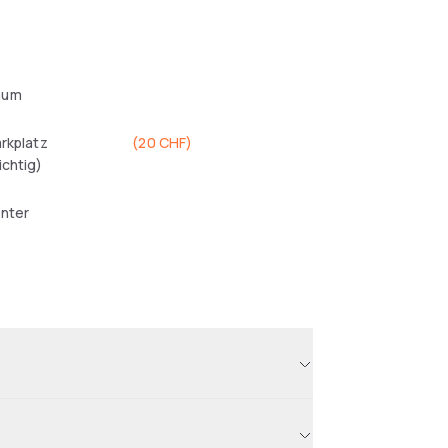
aum
arkplatz
(
20 CHF
)
ichtig)
enter