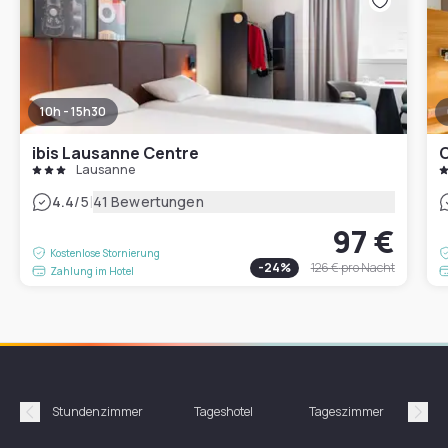
10h - 15h30
ibis Lausanne Centre
C
Lausanne
|
4.4
/5
41 Bewertungen
97 €
Kostenlose Stornierung
-
24
%
126 €
pro Nacht
Zahlung im Hotel
Stundenzimmer
Tageshotel
Tageszimmer
Gün
Précédent
Suiv