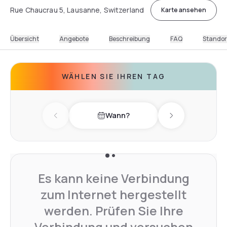
Rue Chaucrau 5, Lausanne, Switzerland
Karte ansehen
Übersicht
Angebote
Beschreibung
FAQ
Standor
WÄHLEN SIE IHREN TAG
Wann?
Previous day
Next day
Es kann keine Verbindung
zum Internet hergestellt
werden. Prüfen Sie Ihre
Verbindung und versuchen