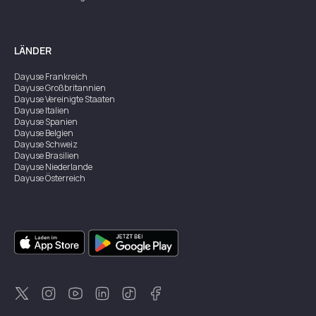
LÄNDER
Dayuse
Frankreich
Dayuse
Großbritannien
Dayuse
Vereinigte Staaten
Dayuse
Italien
Dayuse
Spanien
Dayuse
Belgien
Dayuse
Schweiz
Dayuse
Brasilien
Dayuse
Niederlande
Dayuse
Österreich
Dayuse
Australien
Dayuse
Irland
Dayuse
Hongkong
Dayuse
Kanada
Dayuse
Singapur
Dayuse
Zweden
Dayuse
Thailand
Dayuse
Portugal
Dayuse
Korea
Dayuse
Neuseeland
Dayuse
Türkei