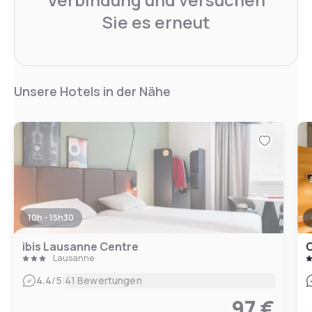
Sie es erneut
Unsere Hotels in der Nähe
10h - 15h30
ibis Lausanne Centre
C
Lausanne
|
4.4
/5
41 Bewertungen
97 €