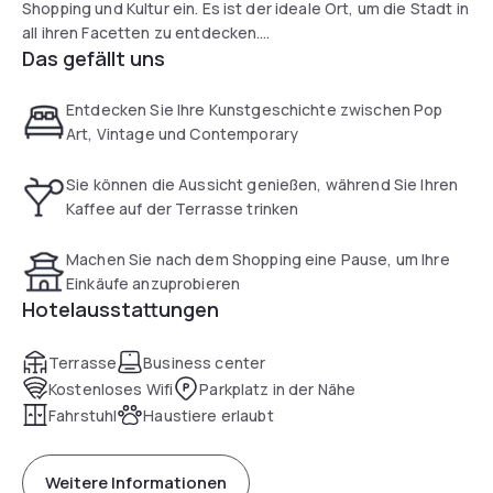
Shopping und Kultur ein. Es ist der ideale Ort, um die Stadt in
all ihren Facetten zu entdecken.
Das gefällt uns
Das unabhängig geführte 3-Sterne-Hotel verfügt über 41
Zimmer für 1 bis 6 Personen, die alle mit Flachbildfernseher
und eigenem Bad ausgestattet sind. Einige der Zimmer
Entdecken Sie Ihre Kunstgeschichte zwischen Pop
verfügen über eine Sitzecke, in der Sie sich entspannen
Art, Vintage und Contemporary
können. Viele haben eine Terrasse. Das Hotel bietet seinen
Gästen einen kostenlosen, hochwertigen Wi-Fi-
Sie können die Aussicht genießen, während Sie Ihren
Internetzugang.
Kaffee auf der Terrasse trinken
Lassen Sie sich von den Stilrichtungen Pop Art, Vintage und
zeitgenössische Kunst verführen. Kein Raum ist wie der
Machen Sie nach dem Shopping eine Pause, um Ihre
andere.
Einkäufe anzuprobieren
Hotelausstattungen
Terrasse
Business center
Kostenloses Wifi
Parkplatz in der Nähe
Fahrstuhl
Haustiere erlaubt
Weitere Informationen