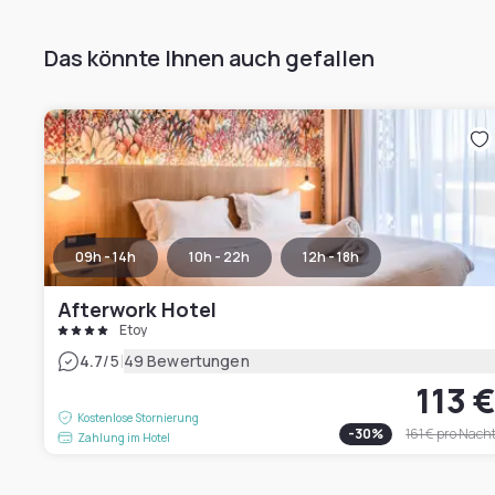
Das könnte Ihnen auch gefallen
09h - 14h
10h - 22h
12h - 18h
Afterwork Hotel
Etoy
|
4.7
/5
49 Bewertungen
113 
Kostenlose Stornierung
-
30
%
161 €
pro Nach
Zahlung im Hotel