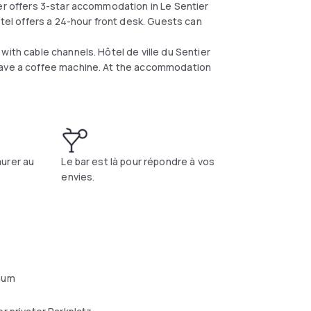
ier offers 3-star accommodation in Le Sentier
otel offers a 24-hour front desk. Guests can
with cable channels. Hôtel de ville du Sentier
 have a coffee machine. At the accommodation
urer au
Le bar est là pour répondre à vos
envies.
aum