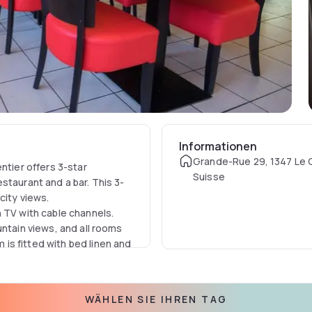
Informationen
Grande-Rue 29, 1347 Le 
ntier offers 3-star
Suisse
staurant and a bar. This 3-
city views.
 TV with cable channels.
untain views, and all rooms
is fitted with bed linen and
WÄHLEN SIE IHREN TAG