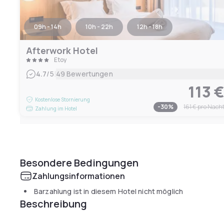
09h - 14h
10h - 22h
12h - 18h
Afterwork Hotel
Etoy
|
4.7
/5
49 Bewertungen
113 
Kostenlose Stornierung
-
30
%
161 €
pro Nach
Zahlung im Hotel
Besondere Bedingungen
Zahlungsinformationen
Barzahlung ist in diesem Hotel nicht möglich
Beschreibung