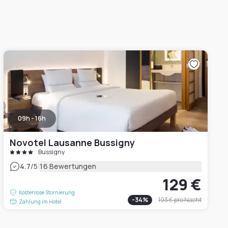
09h - 16h
Novotel Lausanne Bussigny
Bussigny
|
4.7
/5
16 Bewertungen
129 €
Kostenlose Stornierung
-
34
%
193 €
pro Nacht
Zahlung im Hotel