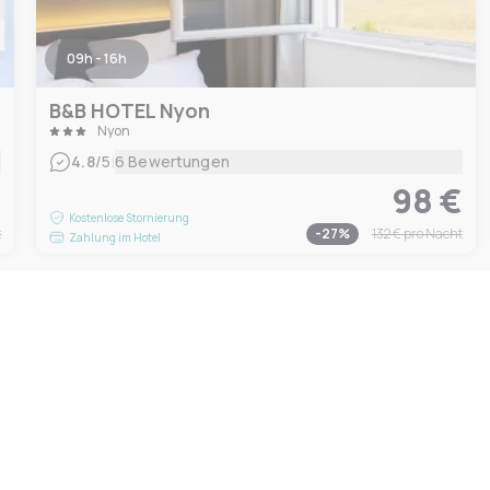
09h - 16h
B&B HOTEL Nyon
Nyon
|
4.8
/5
6 Bewertungen
€
98 €
Kostenlose Stornierung
t
-
27
%
132 €
pro Nacht
Zahlung im Hotel