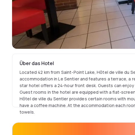
Über das Hotel
Located 42 km from Saint-Point Lake, Hôtel de ville du Se
accommodation in Le Sentier and features a terrace, a re
star hotel offers a 24-hour front desk. Guests can enjoy 
Guest rooms in the hotel are equipped with a flat-screen
Hôtel de ville du Sentier provides certain rooms with mo
have a coffee machine. At the accommodation each room 
towels.