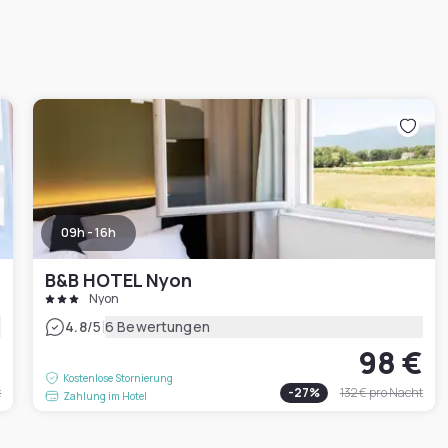
09h - 16h
B&B HOTEL Nyon
Nyon
|
4.8
/5
6 Bewertungen
€
98 €
Kostenlose Stornierung
t
-
27
%
132 €
pro Nacht
Zahlung im Hotel