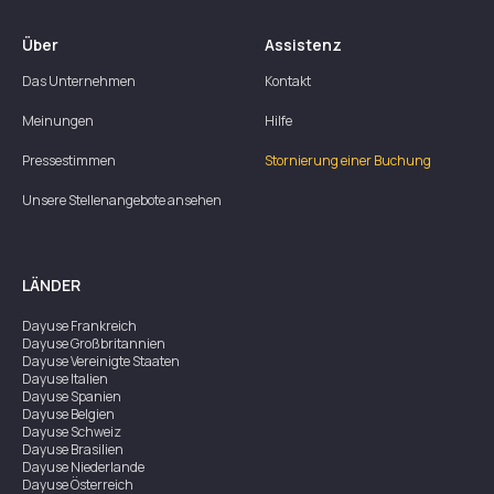
Über
Assistenz
Das Unternehmen
Kontakt
Meinungen
Hilfe
Pressestimmen
Stornierung einer Buchung
Unsere Stellenangebote ansehen
LÄNDER
Dayuse
Frankreich
Dayuse
Großbritannien
Dayuse
Vereinigte Staaten
Dayuse
Italien
Dayuse
Spanien
Dayuse
Belgien
Dayuse
Schweiz
Dayuse
Brasilien
Dayuse
Niederlande
Dayuse
Österreich