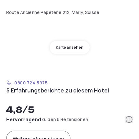
Route Ancienne Papeterie 212, Marly, Suisse
Karte ansehen
0800 724 5975
5 Erfahrungsberichte zu diesem Hotel
4,8
/5
Info
Hervorragend
Zu den 6 Rezensionen
Weitere Informationen