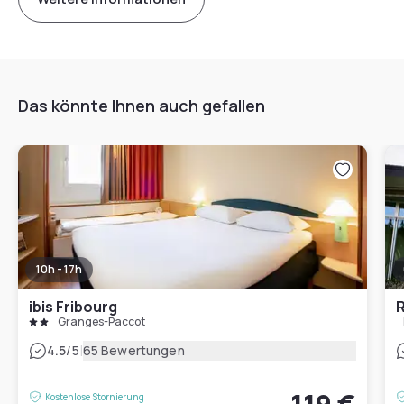
Das könnte Ihnen auch gefallen
10h - 17h
ibis Fribourg
R
Granges-Paccot
|
4.5
/5
65 Bewertungen
Kostenlose Stornierung