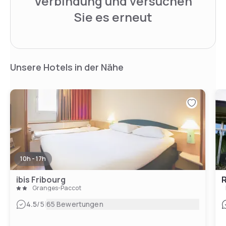
Verbindung und versuchen
Sie es erneut
Unsere Hotels in der Nähe
10h - 17h
ibis Fribourg
R
Granges-Paccot
|
4.5
/5
65 Bewertungen