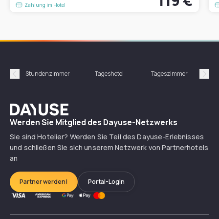
119 €
Zahlung im Hotel
Stundenzimmer
Tageshotel
Tageszimmer
Gün
Précédent
Suiv
Dayuse
Werden Sie Mitglied des Dayuse-Netzwerks
Sie sind Hotelier? Werden Sie Teil des Dayuse-Erlebnisses
und schließen Sie sich unserem Netzwerk von Partnerhotels
an
Partner werden!
Portal-Login