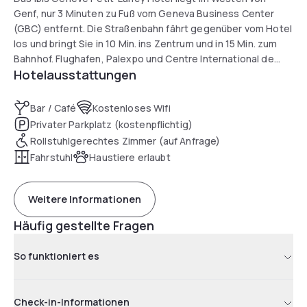
Genf, nur 3 Minuten zu Fuß vom Geneva Business Center
(GBC) entfernt. Die Straßenbahn fährt gegenüber vom Hotel
los und bringt Sie in 10 Min. ins Zentrum und in 15 Min. zum
Bahnhof. Flughafen, Palexpo und Centre International de
Hotelausstattungen
Conférences Genève (CICG) sind mit dem Bus in 20 Min.
erreichbar. Das Nichtraucherhotel hat 88 schallgedämmte
und klimatisierte Zimmer und eine Bar mit Snackservice rund
Bar / Café
Kostenloses Wifi
um die Uhr. Öffentl. Verkehrsmittel und WIFI kostenlos.
Privater Parkplatz (kostenpflichtig)
Rollstuhlgerechtes Zimmer (auf Anfrage)
Fahrstuhl
Haustiere erlaubt
Weitere Informationen
Häufig gestellte Fragen
So funktioniert es
Check-in-Informationen