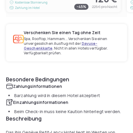
Kostenlose Stornierung
-
45
%
225 €
pro Nacht
Zahlung im Hotel
Verschenken Sie einen Tag ohne Zeit
Spa, Rooftop, Hammam... Verschenken Sie einen
unvergesslichen Ausflug mit der
Dayuse-
Geschenkkarte
. Nicht in allen Hotels verfügbar.
Verfügbarkeit prüfen.
Besondere Bedingungen
Zahlungsinformationen
Barzahlung wird in diesem Hotel akzeptiert
Einzahlungsinformationen
Beim Check-in muss keine Kaution hinterlegt werden.
Beschreibung
Das ibis Genève Petit-Lancy Hotel liegt im Westen von