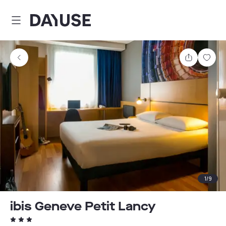
Dayuse
Teilen
Spei
1
/
9
ibis Geneve Petit Lancy