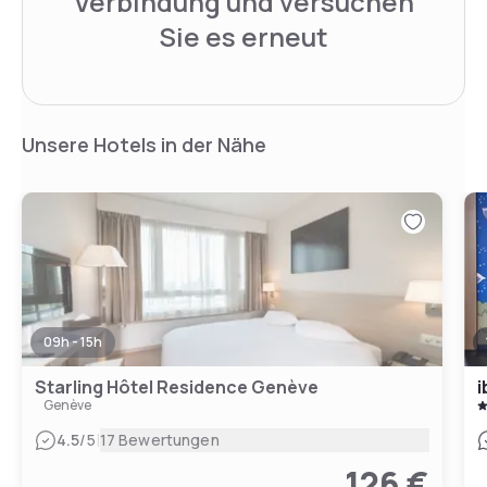
Verbindung und versuchen
Sie es erneut
Unsere Hotels in der Nähe
09h - 15h
Starling Hôtel Residence Genève
i
Genève
|
4.5
/5
17 Bewertungen
126 €