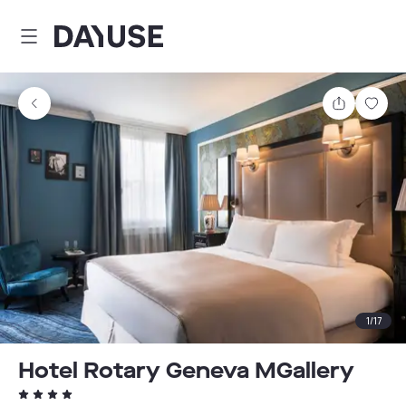
Dayuse
Teilen
Spei
1
/
17
Hotel Rotary Geneva MGallery