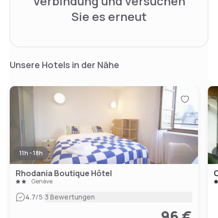
Verbindung und versuchen
Sie es erneut
Unsere Hotels in der Nähe
11h - 18h
Rhodania Boutique Hôtel
C
Genève
|
4.7
/5
3 Bewertungen
96 €