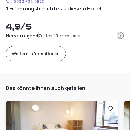
0800 724 5975
1 Erfahrungsberichte zu diesem Hotel
4,9
/5
Info
Hervorragend
Zu den 1 Rezensionen
Weitere Informationen
Das könnte Ihnen auch gefallen