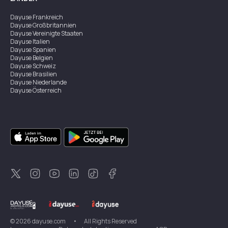
Dayuse
Frankreich
Dayuse
Großbritannien
Dayuse
Vereinigte Staaten
Dayuse
Italien
Dayuse
Spanien
Dayuse
Belgien
Dayuse
Schweiz
Dayuse
Brasilien
Dayuse
Niederlande
Dayuse
Österreich
Dayuse
Australien
Dayuse
Irland
Dayuse
Hongkong
Dayuse
Kanada
Dayuse
Singapur
Dayuse
Zweden
Dayuse
Thailand
Dayuse
Portugal
Dayuse
Korea
Dayuse
Neuseeland
Dayuse
Türkei
©
2026
dayuse.com
•
All Rights Reserved