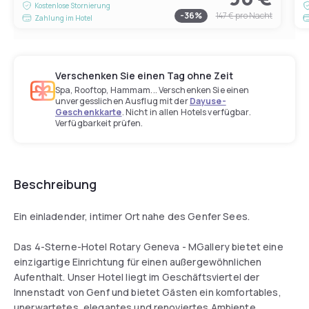
Kostenlose Stornierung
-
36
%
147 €
pro Nacht
Zahlung im Hotel
Verschenken Sie einen Tag ohne Zeit
Spa, Rooftop, Hammam... Verschenken Sie einen
unvergesslichen Ausflug mit der
Dayuse-
Geschenkkarte
. Nicht in allen Hotels verfügbar.
Verfügbarkeit prüfen.
Beschreibung
Ein einladender, intimer Ort nahe des Genfer Sees.
Das 4-Sterne-Hotel Rotary Geneva - MGallery bietet eine
einzigartige Einrichtung für einen außergewöhnlichen
Aufenthalt. Unser Hotel liegt im Geschäftsviertel der
Innenstadt von Genf und bietet Gästen ein komfortables,
unerwartetes, elegantes und renoviertes Ambiente.