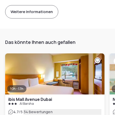
Weitere Informationen
Das könnte Ihnen auch gefallen
10h - 17h
ibis Mall Avenue Dubai
N
Al Barsha
|
4.7
/5
34 Bewertungen