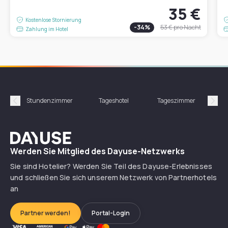
35 €
Kostenlose Stornierung
-
34
%
53 €
pro Nacht
Zahlung im Hotel
Stundenzimmer
Tageshotel
Tageszimmer
Gün
Précédent
Suiv
Dayuse
Werden Sie Mitglied des Dayuse-Netzwerks
Sie sind Hotelier? Werden Sie Teil des Dayuse-Erlebnisses
und schließen Sie sich unserem Netzwerk von Partnerhotels
an
Partner werden!
Portal-Login