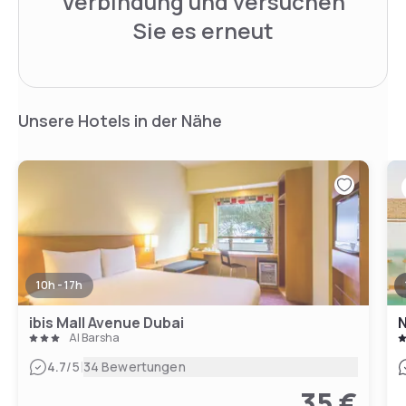
Verbindung und versuchen
Sie es erneut
Unsere Hotels in der Nähe
10h - 17h
ibis Mall Avenue Dubai
N
Al Barsha
|
4.7
/5
34 Bewertungen
35 €