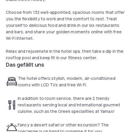
Choose from 132 well-appointed, spacious rooms that offer
you the flexibility to work and the comfort to rest. Treat
yourself to delicious food and drink in our six restaurants
and bars, and share your golden moments online with free
Wi-Fi Internet.
Relax and rejuvenate in the hotel spa, then take a dip in the
rooftop pool and keep fit in our fitness center.
Das gefällt uns
The hotel offers stylish, modern, air-conditioned
rooms with LCD TVs and free Wi-Fi.
In addition to room service, there are 2 trendy
restaurants serving local and international gourmet
cuisine, such as the Greek specialities at Yamas!
Fancy a desert safari or other excursion? The
concierge is on hand to organise it for you.