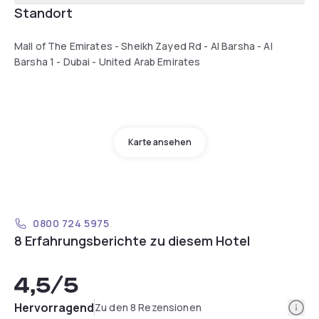
Standort
Mall of The Emirates - Sheikh Zayed Rd - Al Barsha - Al
Barsha 1 - Dubai - United Arab Emirates
Karte ansehen
0800 724 5975
8 Erfahrungsberichte zu diesem Hotel
4,5
/5
Info
Hervorragend
Zu den 8 Rezensionen