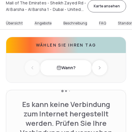
Mall of The Emirates - Sheikh Zayed Rd -
Karte ansehen
Al Barsha - Al Barsha 1 - Dubai - United
Arab Emirates
Übersicht
Angebote
Beschreibung
FAQ
Standor
WÄHLEN SIE IHREN TAG
Wann?
Previous day
Next day
Es kann keine Verbindung
zum Internet hergestellt
werden. Prüfen Sie Ihre