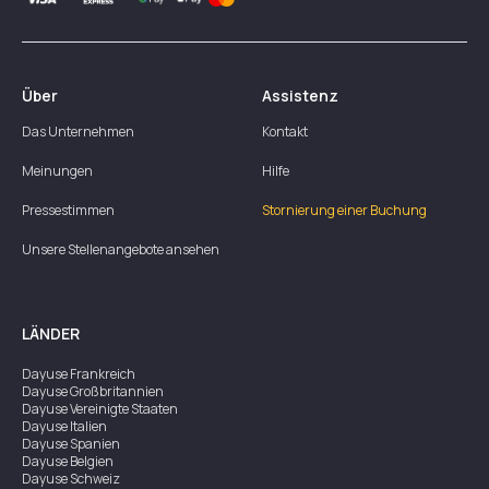
Über
Assistenz
Das Unternehmen
Kontakt
Meinungen
Hilfe
Pressestimmen
Stornierung einer Buchung
Unsere Stellenangebote ansehen
LÄNDER
Dayuse
Frankreich
Dayuse
Großbritannien
Dayuse
Vereinigte Staaten
Dayuse
Italien
Dayuse
Spanien
Dayuse
Belgien
Dayuse
Schweiz