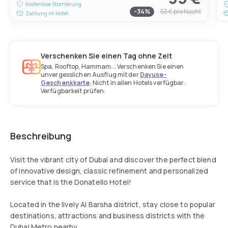
Kostenlose Stornierung
-
34
%
53 €
pro Nacht
Zahlung im Hotel
Verschenken Sie einen Tag ohne Zeit
Spa, Rooftop, Hammam... Verschenken Sie einen
unvergesslichen Ausflug mit der
Dayuse-
Geschenkkarte
. Nicht in allen Hotels verfügbar.
Verfügbarkeit prüfen.
Beschreibung
Visit the vibrant city of Dubai and discover the perfect blend
of innovative design, classic refinement and personalized
service that is the Donatello Hotel!
Located in the lively Al Barsha district, stay close to popular
destinations, attractions and business districts with the
Dubai Metro nearby.