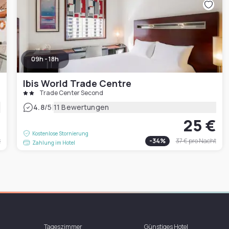
09h - 18h
Ibis World Trade Centre
Trade Center Second
|
4.8
/5
11 Bewertungen
€
25 €
Kostenlose Stornierung
t
-
34
%
37 €
pro Nacht
Zahlung im Hotel
Tageszimmer
Günstiges Hotel