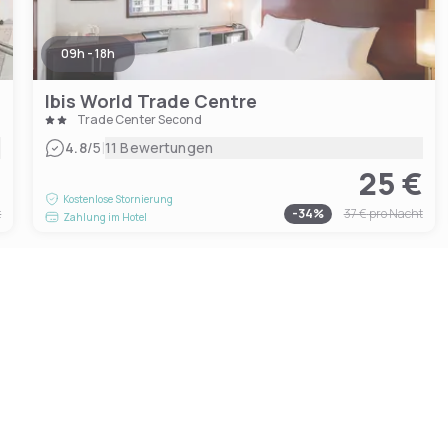
09h - 18h
Ibis World Trade Centre
Trade Center Second
|
4.8
/5
11 Bewertungen
€
25 €
Kostenlose Stornierung
t
-
34
%
37 €
pro Nacht
Zahlung im Hotel