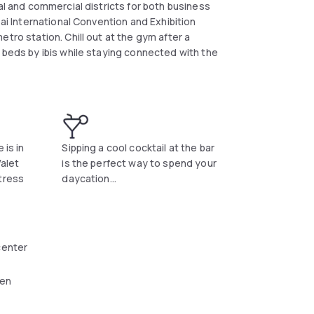
al and commercial districts for both business
bai International Convention and Exhibition
tro station. Chill out at the gym after a
 beds by ibis while staying connected with the
 is in
Sipping a cool cocktail at the bar
Valet
is the perfect way to spend your
tress
daycation...
center
ken