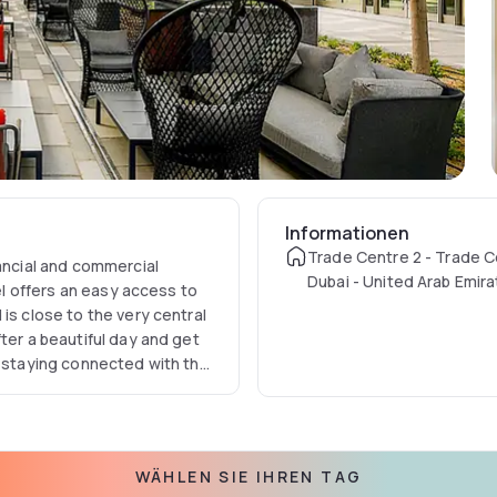
Informationen
Trade Centre 2 - Trade C
nancial and commercial
Dubai - United Arab Emir
tel offers an easy access to
is close to the very central
ter a beautiful day and get
e staying connected with the
WÄHLEN SIE IHREN TAG