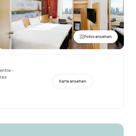
Fotos ansehen
entre -
ates
Karte ansehen