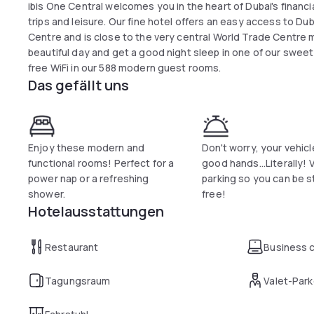
ibis One Central welcomes you in the heart of Dubai's financi
trips and leisure. Our fine hotel offers an easy access to Du
Centre and is close to the very central World Trade Centre me
beautiful day and get a good night sleep in one of our sweet
free WiFi in our 588 modern guest rooms.
Das gefällt uns
Enjoy these modern and
Don't worry, your vehicle
functional rooms! Perfect for a
good hands...Literally! 
power nap or a refreshing
parking so you can be s
shower.
free!
Hotelausstattungen
Restaurant
Business 
Tagungsraum
Valet-Par