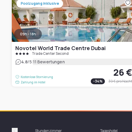
Poolzugang inklusive
09h - 18h
Novotel World Trade Centre Dubai
Trade Center Second
|
4.8
/5
11 Bewertungen
26 
Kostenlose Stornierung
-
34
%
39 €
pro Nach
Zahlung im Hotel
Stundenzimmer
Tageshotel