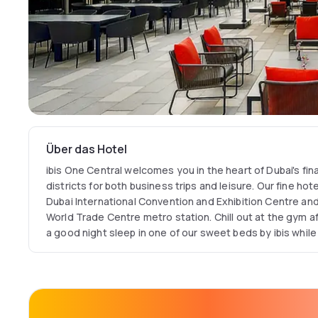
Über das Hotel
ibis One Central welcomes you in the heart of Dubai's fi
districts for both business trips and leisure. Our fine ho
Dubai International Convention and Exhibition Centre and 
World Trade Centre metro station. Chill out at the gym af
a good night sleep in one of our sweet beds by ibis whil
free WiFi in our 588 modern guest rooms.