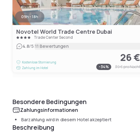
09h - 18h
Novotel World Trade Centre Dubai
Trade Center Second
|
4.8
/5
11 Bewertungen
26 
Kostenlose Stornierung
-
34
%
39 €
pro Nach
Zahlung im Hotel
Besondere Bedingungen
Zahlungsinformationen
Barzahlung wird in diesem Hotel akzeptiert
Beschreibung