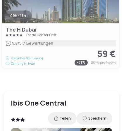
09h - 18h
The H Dubai
Trade Center First
|
4.8
/5
7 Bewertungen
59 €
Kostenlose Stornierung
-
71
%
201 €
pro Nacht
Zahlung im Hotel
Ibis One Central
Teilen
Speichern