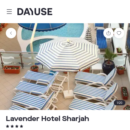
Dayuse
Teilen
Spei
1
/
20
Lavender Hotel Sharjah