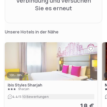
Verbindung und versuchen
Sie es erneut
Unsere Hotels in der Nähe
10h - 18h
ibis Styles Sharjah
N
Sharjah
|
4.4
/5
10 Bewertungen
18 €