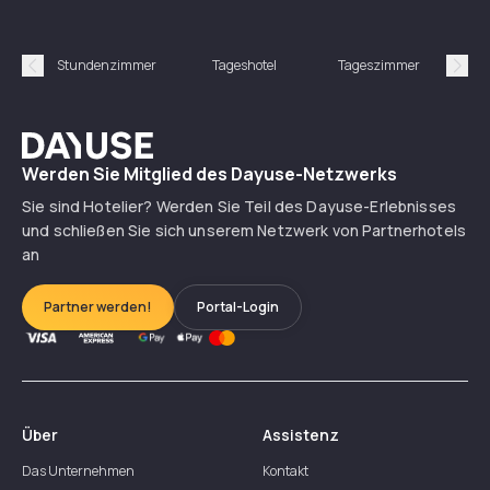
Stundenzimmer
Tageshotel
Tageszimmer
Gün
Précédent
Suiv
Dayuse
Werden Sie Mitglied des Dayuse-Netzwerks
Sie sind Hotelier? Werden Sie Teil des Dayuse-Erlebnisses
und schließen Sie sich unserem Netzwerk von Partnerhotels
an
Partner werden!
Portal-Login
Über
Assistenz
Das Unternehmen
Kontakt