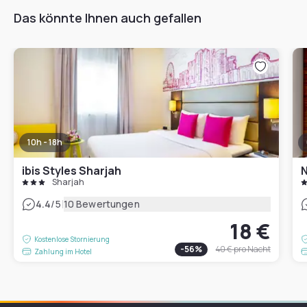
Das könnte Ihnen auch gefallen
10h - 18h
ibis Styles Sharjah
N
Sharjah
|
4.4
/5
10 Bewertungen
18 €
Kostenlose Stornierung
-
56
%
40 €
pro Nacht
Zahlung im Hotel