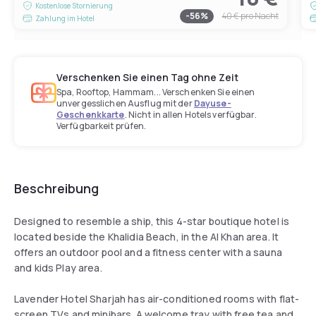
Kostenlose Stornierung
-
56
%
40 €
pro Nacht
Zahlung im Hotel
Verschenken Sie einen Tag ohne Zeit
Spa, Rooftop, Hammam... Verschenken Sie einen
unvergesslichen Ausflug mit der
Dayuse-
Geschenkkarte
. Nicht in allen Hotels verfügbar.
Verfügbarkeit prüfen.
Beschreibung
Designed to resemble a ship, this 4-star boutique hotel is
located beside the Khalidia Beach, in the Al Khan area. It
offers an outdoor pool and a fitness center with a sauna
and kids Play area.
Lavender Hotel Sharjah has air-conditioned rooms with flat-
screen TVs and minibars. A welcome tray with free tea and