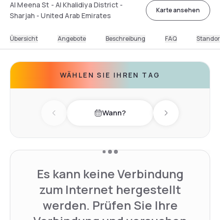
Al Meena St - Al Khalidiya District -
Karte ansehen
Sharjah - United Arab Emirates
Übersicht
Angebote
Beschreibung
FAQ
Standor
WÄHLEN SIE IHREN TAG
Wann?
Previous day
Next day
Es kann keine Verbindung
zum Internet hergestellt
werden. Prüfen Sie Ihre