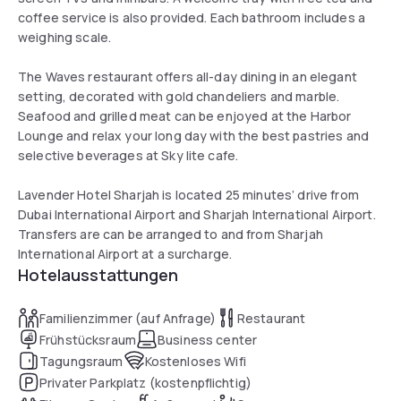
coffee service is also provided. Each bathroom includes a
weighing scale.
The Waves restaurant offers all-day dining in an elegant
setting, decorated with gold chandeliers and marble.
Seafood and grilled meat can be enjoyed at the Harbor
Lounge and relax your long day with the best pastries and
selective beverages at Sky lite cafe.
Lavender Hotel Sharjah is located 25 minutes’ drive from
Dubai International Airport and Sharjah International Airport.
Transfers are can be arranged to and from Sharjah
International Airport at a surcharge.
Hotelausstattungen
Familienzimmer (auf Anfrage)
Restaurant
Frühstücksraum
Business center
Tagungsraum
Kostenloses Wifi
Privater Parkplatz (kostenpflichtig)