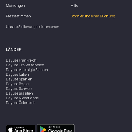
Meinungen
Hilfe
Pressestimmen
Stornierung einer Buchung
Unsere Stellenangebote ansehen
LÄNDER
Dayuse
Frankreich
Dayuse
Großbritannien
Dayuse
Vereinigte Staaten
Dayuse
Italien
Dayuse
Spanien
Dayuse
Belgien
Dayuse
Schweiz
Dayuse
Brasilien
Dayuse
Niederlande
Dayuse
Österreich
Dayuse
Australien
Dayuse
Irland
Dayuse
Hongkong
Dayuse
Kanada
Dayuse
Singapur
Dayuse
Zweden