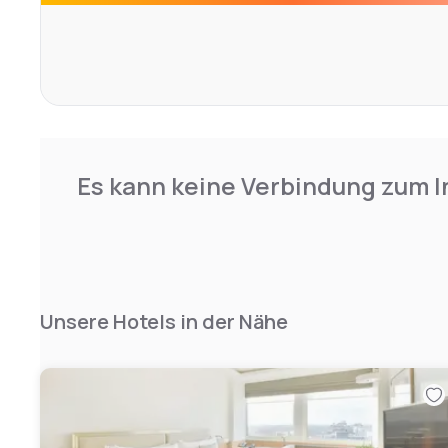
The hotel has a relaxing lounge, a conference room and a
Es kann keine Verbindung zum I
Unsere Hotels in der Nähe