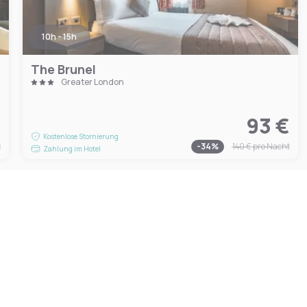
10h - 15h
The Brunel
Greater London
€
93 €
Kostenlose Stornierung
t
-
34
%
140 €
pro Nacht
Zahlung im Hotel