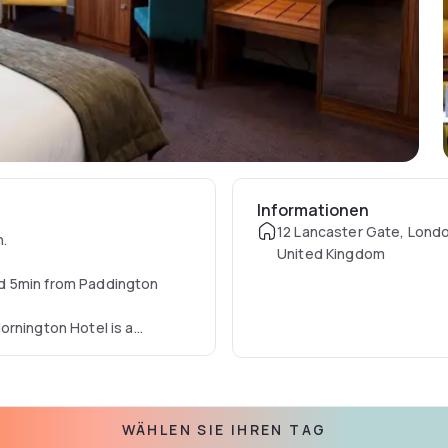
Informationen
12 Lancaster Gate, Lond
n.
United Kingdom
d 5min from Paddington
ornington Hotel is a
reen TVs, air conditioning,
WÄHLEN SIE IHREN TAG