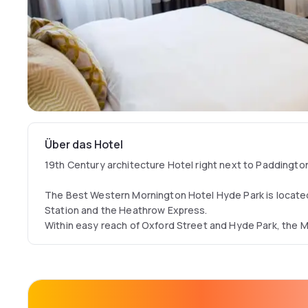
Über das Hotel
19th Century architecture Hotel right next to Paddingto
The Best Western Mornington Hotel Hyde Park is locate
Station and the Heathrow Express.
Within easy reach of Oxford Street and Hyde Park, the M
beautiful 19th century building.
Recently refurbished, all the en-suite rooms have flat-sc
tea and coffee facilities, WiFi and free toiletries.