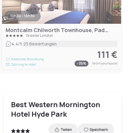
10h30 - 16h30
Montcalm Chilworth Townhouse, Paddington
Greater London
|
4.4
/5
23 Bewertungen
111 €
Kostenlose Stornierung
-
35
%
169 €
pro Nacht
Zahlung im Hotel
Best Western Mornington
Hotel Hyde Park
Teilen
Speichern