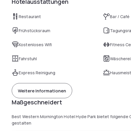
Hotelausstattungen
Restaurant
Bar / Café
Frühstücksraum
Tagungsr
Kostenloses Wifi
Fitness C
Fahrstuhl
Wäscherei
Express Reinigung
Hausmeist
Weitere Informationen
Maßgeschneidert
Best Western Mornington Hotel Hyde Park bietet folgende O
gestalten