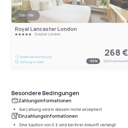
10h - 18h
Royal Lancaster London
Greater London
268 
Kostenlose Stornierung
-
50
%
526 €
pro Nach
Zahlung im Hotel
Besondere Bedingungen
Zahlungsinformationen
Barzahlung wird in diesem Hotel akzeptiert
Einzahlungsinformationen
Eine Kaution von
0 £
wird bei Ihrer Ankunft verlangt