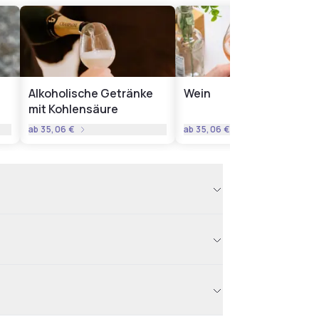
Alkoholische Getränke
Wein
mit Kohlensäure
ab
35,06 €
ab
35,06 €