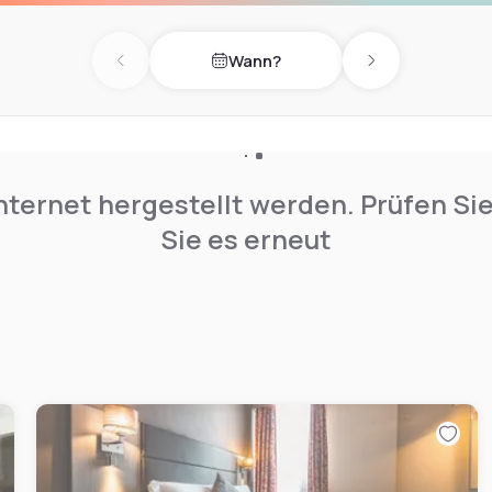
n elegant Library Bar.
Wann?
Previous day
Next day
nternet hergestellt werden. Prüfen Si
Sie es erneut