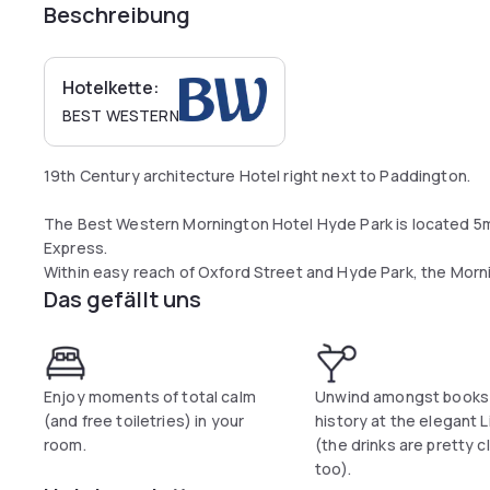
Beschreibung
Hotelkette:
BEST WESTERN
19th Century architecture Hotel right next to Paddington.
The Best Western Mornington Hotel Hyde Park is located 5
Express.
Within easy reach of Oxford Street and Hyde Park, the Morni
Das gefällt uns
building.
Recently refurbished, all the en-suite rooms have flat-scree
facilities, WiFi and free toiletries.
Enjoy moments of total calm
Unwind amongst books
The hotel has a relaxing lounge, a conference room and an el
(and free toiletries) in your
history at the elegant L
room.
(the drinks are pretty c
too).