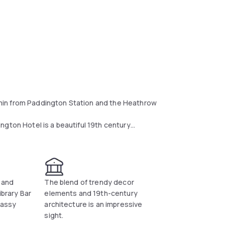
min from Paddington Station and the Heathrow
ngton Hotel is a beautiful 19th century
n TVs, air conditioning, tea and coffee
 and
The blend of trendy decor
egant Library Bar.
ibrary Bar
elements and 19th-century
lassy
architecture is an impressive
sight.