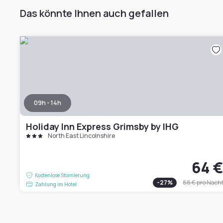
Das könnte Ihnen auch gefallen
09h - 14h
Holiday Inn Express Grimsby by IHG
North East Lincolnshire
64 
Kostenlose Stornierung
-
27
%
88 €
pro Nach
Zahlung im Hotel