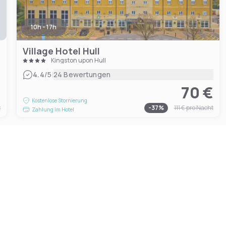
10h - 17h
Village Hotel Hull
Kingston upon Hull
|
4.4
/5
24 Bewertungen
€
70 €
Kostenlose Stornierung
t
-
37
%
111 €
pro Nacht
Zahlung im Hotel