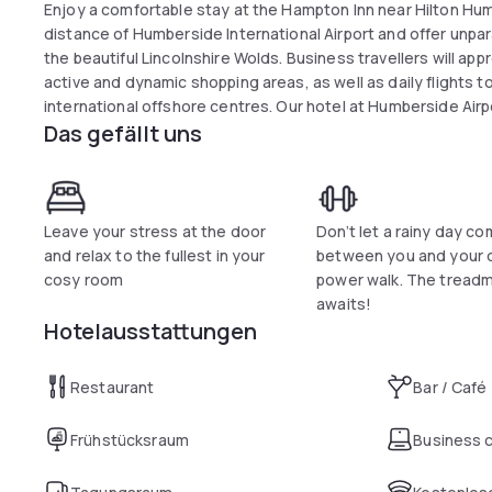
Enjoy a comfortable stay at the Hampton Inn near Hilton Hum
distance of Humberside International Airport and offer unpa
the beautiful Lincolnshire Wolds. Business travellers will app
active and dynamic shopping areas, as well as daily flights t
international offshore centres. Our hotel at Humberside Airp
Das gefällt uns
storage of your luggage.
Leave your stress at the door
Don’t let a rainy day c
and relax to the fullest in your
between you and your d
cosy room
power walk. The treadmi
awaits!
Hotelausstattungen
Restaurant
Bar / Café
Frühstücksraum
Business 