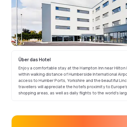
Über das Hotel
Enjoy a comfortable stay at the Hampton Inn near Hilton
within walking distance of Humberside International Airpo
access to Humber Ports, Yorkshire and the beautiful Lin
travellers will appreciate the hotel's proximity to Europ
shopping areas, as well as daily flights to the world's la
international offshore centres. Our hotel at Humberside 
parking for your car and free storage of your luggage.