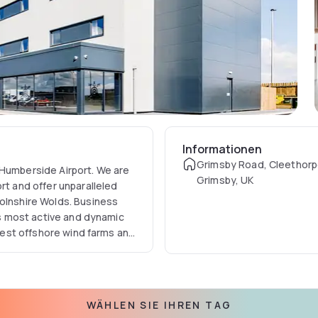
Informationen
Grimsby Road, Cleethorp
 Humberside Airport. We are
Grimsby, UK
rt and offer unparalleled
colnshire Wolds. Business
e's most active and dynamic
rgest offshore wind farms and
Airport offers secure
WÄHLEN SIE IHREN TAG