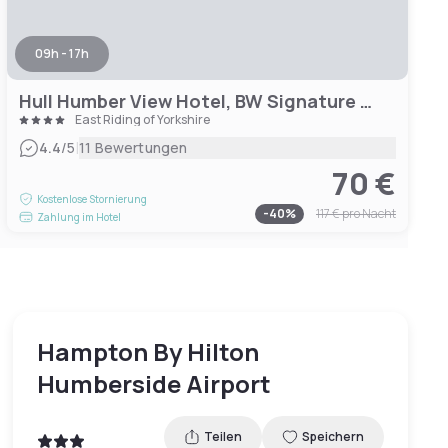
09h - 17h
Hull Humber View Hotel, BW Signature Collection
East Riding of Yorkshire
|
4.4
/5
11 Bewertungen
70 €
Kostenlose Stornierung
-
40
%
117 €
pro Nacht
Zahlung im Hotel
Hampton By Hilton
Humberside Airport
Teilen
Speichern