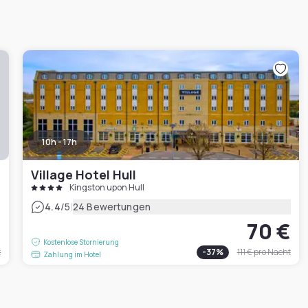
10h - 17h
Village Hotel Hull
Kingston upon Hull
|
4.4
/5
24 Bewertungen
€
70 €
Kostenlose Stornierung
t
-
37
%
111 €
pro Nacht
Zahlung im Hotel