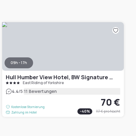
09h - 17h
Hull Humber View Hotel, BW Signature Collection
East Riding of Yorkshire
|
4.4
/5
11 Bewertungen
70 €
Kostenlose Stornierung
-
40
%
117 €
pro Nacht
Zahlung im Hotel