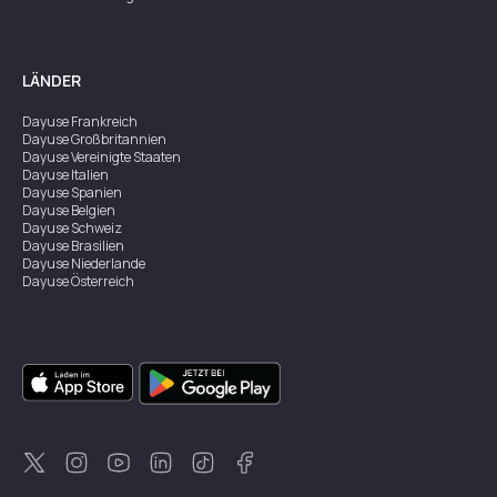
LÄNDER
Dayuse
Frankreich
Dayuse
Großbritannien
Dayuse
Vereinigte Staaten
Dayuse
Italien
Dayuse
Spanien
Dayuse
Belgien
Dayuse
Schweiz
Dayuse
Brasilien
Dayuse
Niederlande
Dayuse
Österreich
Dayuse
Australien
Dayuse
Irland
Dayuse
Hongkong
Dayuse
Kanada
Dayuse
Singapur
Dayuse
Zweden
Dayuse
Thailand
Dayuse
Portugal
Dayuse
Korea
Dayuse
Neuseeland
Dayuse
Türkei