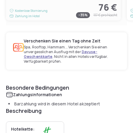
76 €
Kostenlose Stornierung
-
35
%
117 €
pro Nacht
Zahlung im Hotel
Verschenken Sie einen Tag ohne Zeit
Spa, Rooftop, Hammam... Verschenken Sie einen
unvergesslichen Ausflug mit der
Dayuse-
Geschenkkarte
. Nicht in allen Hotels verfügbar.
Verfügbarkeit prüfen.
Besondere Bedingungen
Zahlungsinformationen
Barzahlung wird in diesem Hotel akzeptiert
Beschreibung
Hotelkette: