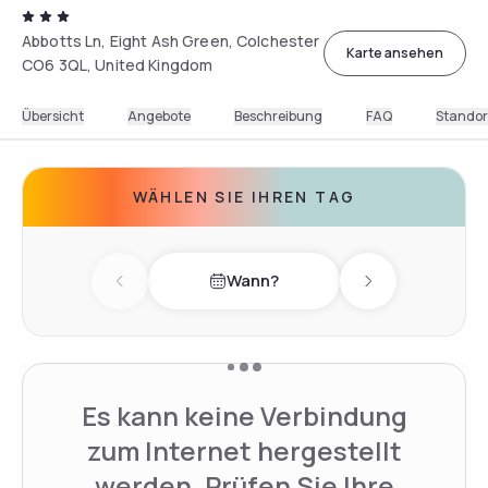
Abbotts Ln, Eight Ash Green, Colchester
Karte ansehen
CO6 3QL, United Kingdom
Übersicht
Angebote
Beschreibung
FAQ
Standor
WÄHLEN SIE IHREN TAG
Wann?
Previous day
Next day
Es kann keine Verbindung
zum Internet hergestellt
werden. Prüfen Sie Ihre