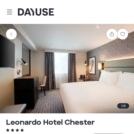
Dayuse
Teilen
Spei
1
/
8
Leonardo Hotel Chester