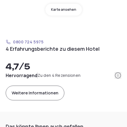
Karte ansehen
0800 724 5975
4 Erfahrungsberichte zu diesem Hotel
4,7
/5
Info
Hervorragend
Zu den 4 Rezensionen
Weitere Informationen
Das könnte Ihnen auch gefallen