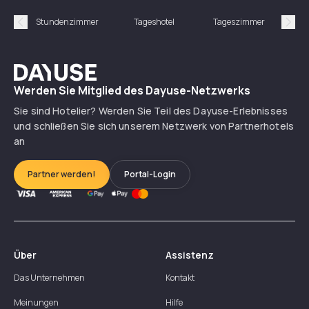
Stundenzimmer
Tageshotel
Tageszimmer
Gün
Précédent
Suiv
Dayuse
Werden Sie Mitglied des Dayuse-Netzwerks
Sie sind Hotelier? Werden Sie Teil des Dayuse-Erlebnisses
und schließen Sie sich unserem Netzwerk von Partnerhotels
an
Partner werden!
Portal-Login
Über
Assistenz
Das Unternehmen
Kontakt
Meinungen
Hilfe