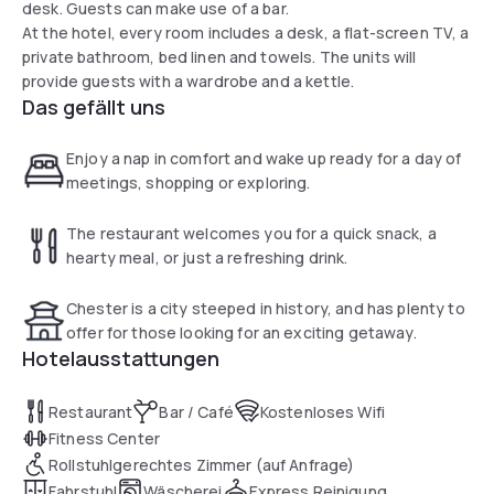
desk. Guests can make use of a bar.
At the hotel, every room includes a desk, a flat-screen TV, a
private bathroom, bed linen and towels. The units will
provide guests with a wardrobe and a kettle.
Das gefällt uns
Enjoy a nap in comfort and wake up ready for a day of
meetings, shopping or exploring.
The restaurant welcomes you for a quick snack, a
hearty meal, or just a refreshing drink.
Chester is a city steeped in history, and has plenty to
offer for those looking for an exciting getaway.
Hotelausstattungen
Restaurant
Bar / Café
Kostenloses Wifi
Fitness Center
Rollstuhlgerechtes Zimmer (auf Anfrage)
Fahrstuhl
Wäscherei
Express Reinigung