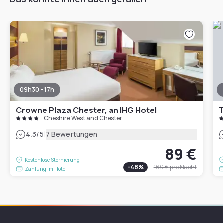
09h30 - 17h
Crowne Plaza Chester, an IHG Hotel
Cheshire West and Chester
|
4.3
/5
7 Bewertungen
89 €
Kostenlose Stornierung
-
48
%
169 €
pro Nacht
Zahlung im Hotel