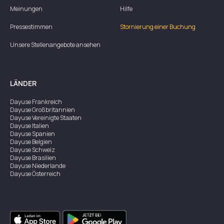
Meinungen
Hilfe
Pressestimmen
Stornierung einer Buchung
Unsere Stellenangebote ansehen
LÄNDER
Dayuse
Frankreich
Dayuse
Großbritannien
Dayuse
Vereinigte Staaten
Dayuse
Italien
Dayuse
Spanien
Dayuse
Belgien
Dayuse
Schweiz
Dayuse
Brasilien
Dayuse
Niederlande
Dayuse
Österreich
Dayuse
Australien
Dayuse
Irland
Dayuse
Hongkong
Dayuse
Kanada
Dayuse
Singapur
Dayuse
Zweden