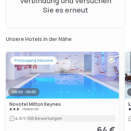
Verbindung und versuchen
Sie es erneut
Unsere Hotels in der Nähe
Poolzugang inklusive
08h30 - 15h30
Novotel Milton Keynes
L
Heelands
|
4.5
/5
106 Bewertungen
64 €