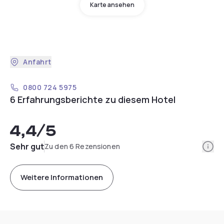
Karte ansehen
Anfahrt
0800 724 5975
6 Erfahrungsberichte zu diesem Hotel
4,4
/5
Info
Sehr gut
Zu den 6 Rezensionen
Weitere Informationen