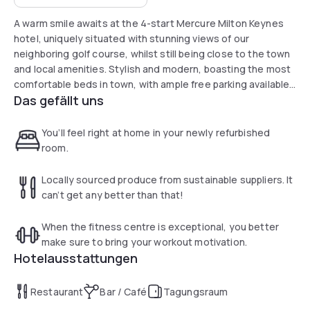
A warm smile awaits at the 4-start Mercure Milton Keynes
hotel, uniquely situated with stunning views of our
neighboring golf course, whilst still being close to the town
and local amenities. Stylish and modern, boasting the most
comfortable beds in town, with ample free parking available,
Das gefällt uns
the hotel is an ideal choice for both business and leisure
travelers. Whatever your reason to visit, we very much look
forward to welcoming you to the Mercure Milton Keynes
You’ll feel right at home in your newly refurbished
Hotel.
room.
Locally sourced produce from sustainable suppliers. It
can’t get any better than that!
When the fitness centre is exceptional, you better
make sure to bring your workout motivation.
Hotelausstattungen
Restaurant
Bar / Café
Tagungsraum