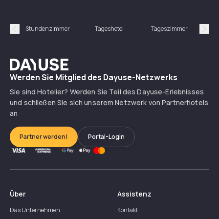
Stundenzimmer
Tageshotel
Tageszimmer
Gün
Précédent
Suiv
Dayuse
Werden Sie Mitglied des Dayuse-Netzwerks
Sie sind Hotelier? Werden Sie Teil des Dayuse-Erlebnisses
und schließen Sie sich unserem Netzwerk von Partnerhotels
an
Partner werden!
Portal-Login
Über
Assistenz
Das Unternehmen
Kontakt