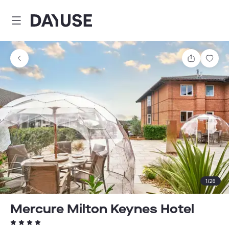
Dayuse
Teilen
Spei
1
/
26
Mercure Milton Keynes Hotel