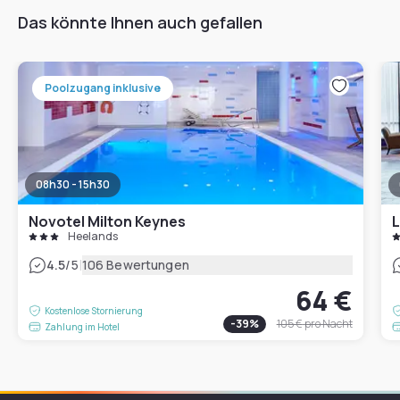
Das könnte Ihnen auch gefallen
Poolzugang inklusive
08h30 - 15h30
Novotel Milton Keynes
L
Heelands
|
4.5
/5
106 Bewertungen
64 €
Kostenlose Stornierung
-
39
%
105 €
pro Nacht
Zahlung im Hotel