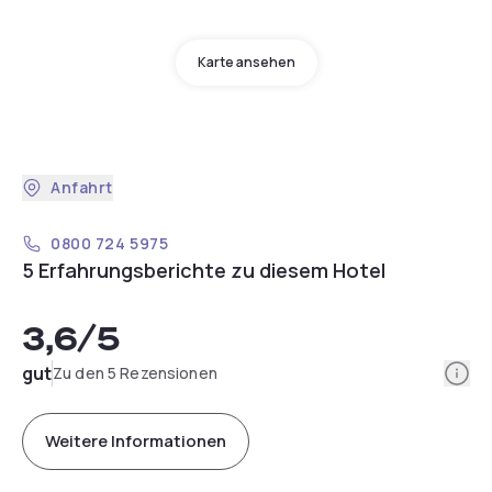
Karte ansehen
Anfahrt
0800 724 5975
5 Erfahrungsberichte zu diesem Hotel
3,6
/5
Info
gut
Zu den 5 Rezensionen
Weitere Informationen