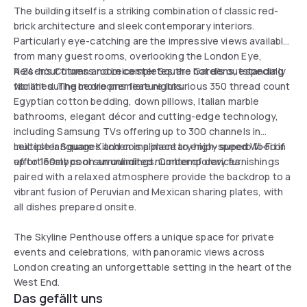
The building itself is a striking combination of classic red-
brick architecture and sleek contemporary interiors.
Particularly eye-catching are the impressive views available
from many guest rooms, overlooking the London Eye,
Nelson’s Column and Leicester Square Gardens, especially
A 24-hour fitness room completes the hotel’s outstanding
vibrant during movie premiere nights.
facilities. The bedrooms feature luxurious 350 thread count
Egyptian cotton bedding, down pillows, Italian marble
bathrooms, elegant décor and cutting-edge technology,
including Samsung TVs offering up to 300 channels in
multiple languages and complimentary high-speed Wi-Fi of
Leicester Square Kitchen is a place to enjoy superb food in
up to 150mbps on an unlimited number of devices.
effortlessly cool surroundings. Contemporary furnishings
paired with a relaxed atmosphere provide the backdrop to a
vibrant fusion of Peruvian and Mexican sharing plates, with
all dishes prepared onsite.
The Skyline Penthouse offers a unique space for private
events and celebrations, with panoramic views across
London creating an unforgettable setting in the heart of the
West End.
Das gefällt uns