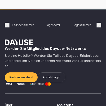
Stundenzimmer
Tageshotel
Tageszimmer
Gün
Précédent
Suiv
Dayuse
Werden Sie Mitglied des Dayuse-Netzwerks
Sie sind Hotelier? Werden Sie Teil des Dayuse-Erlebnisses
und schließen Sie sich unserem Netzwerk von Partnerhotels
an
Partner werden!
Portal-Login
Über
Assistenz