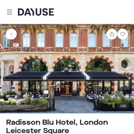
Dayuse
Teilen
Spei
1
/
29
Radisson Blu Hotel, London
Leicester Square