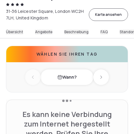
31-36 Leicester Square, London WC2H
Karte ansehen
7LH, United Kingdom
Übersicht
Angebote
Beschreibung
FAQ
Standor
WÄHLEN SIE IHREN TAG
Wann?
Previous day
Next day
Es kann keine Verbindung
zum Internet hergestellt
werden. Prüfen Sie Ihre