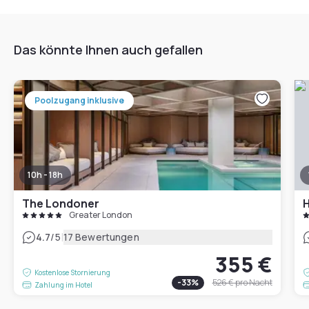
Das könnte Ihnen auch gefallen
Poolzugang inklusive
10h - 18h
The Londoner
Greater London
|
4.7
/5
17 Bewertungen
355 €
Kostenlose Stornierung
-
33
%
526 €
pro Nacht
Zahlung im Hotel