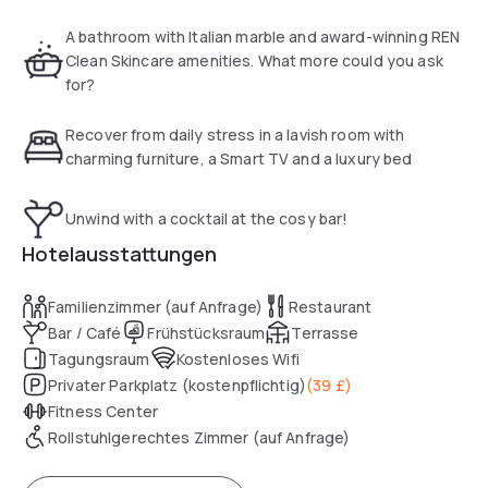
A bathroom with Italian marble and award-winning REN
Clean Skincare amenities. What more could you ask
for?
Recover from daily stress in a lavish room with
charming furniture, a Smart TV and a luxury bed
Unwind with a cocktail at the cosy bar!
Hotelausstattungen
Familienzimmer (auf Anfrage)
Restaurant
Bar / Café
Frühstücksraum
Terrasse
Tagungsraum
Kostenloses Wifi
Privater Parkplatz (kostenpflichtig)
(
39 £
)
Fitness Center
Rollstuhlgerechtes Zimmer (auf Anfrage)