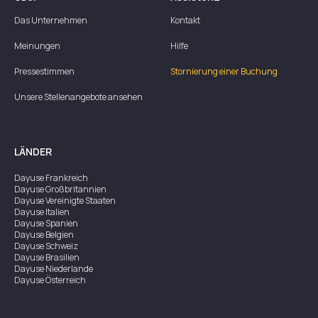
Das Unternehmen
Kontakt
Meinungen
Hilfe
Pressestimmen
Stornierung einer Buchung
Unsere Stellenangebote ansehen
LÄNDER
Dayuse
Frankreich
Dayuse
Großbritannien
Dayuse
Vereinigte Staaten
Dayuse
Italien
Dayuse
Spanien
Dayuse
Belgien
Dayuse
Schweiz
Dayuse
Brasilien
Dayuse
Niederlande
Dayuse
Österreich
Dayuse
Australien
Dayuse
Irland
Dayuse
Hongkong