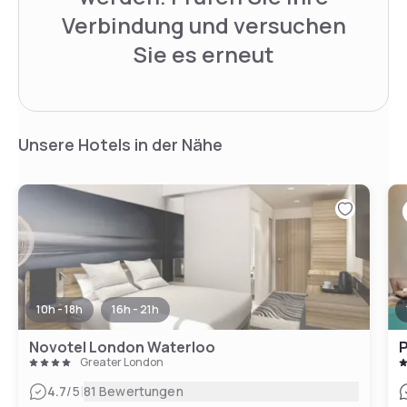
Verbindung und versuchen
Sie es erneut
Unsere Hotels in der Nähe
10h - 18h
16h - 21h
Novotel London Waterloo
P
Greater London
|
4.7
/5
81 Bewertungen