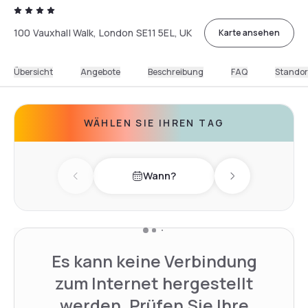
100 Vauxhall Walk, London SE11 5EL, UK
Karte ansehen
Übersicht
Angebote
Beschreibung
FAQ
Standor
WÄHLEN SIE IHREN TAG
Wann?
Previous day
Next day
Es kann keine Verbindung
zum Internet hergestellt
werden. Prüfen Sie Ihre