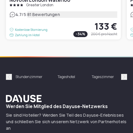
Greater London
|
4.7
/5
81 Bewertungen
133 €
Kostenlose Stornierung
-
34
%
200 €
pro Nacht
Zahlung im Hotel
Stundenzimmer
Tageshotel
Tageszimmer
Gün
Précédent
Suiv
Dayuse
Werden Sie Mitglied des Dayuse-Netzwerks
Sie sind Hotelier? Werden Sie Teil des Dayuse-Erlebnisses
und schließen Sie sich unserem Netzwerk von Partnerhotels
an