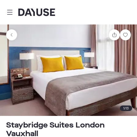
Dayuse
Teilen
Spei
1
/
13
Staybridge Suites London
Vauxhall