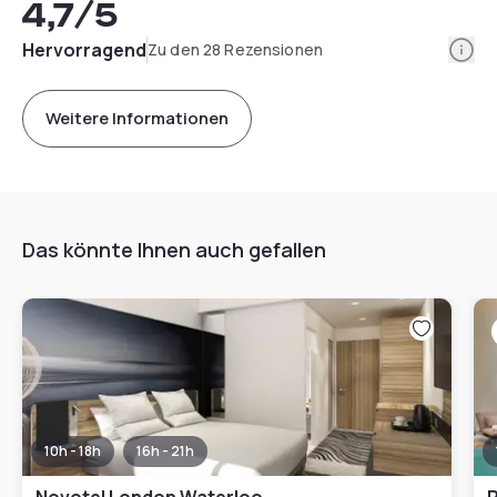
4,7
/5
Info
Hervorragend
Zu den 28 Rezensionen
Weitere Informationen
Das könnte Ihnen auch gefallen
10h - 18h
16h - 21h
Novotel London Waterloo
P