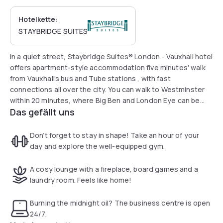
Hotelkette:
STAYBRIDGE SUITES
In a quiet street, Staybridge Suites® London - Vauxhall hotel
offers apartment-style accommodation five minutes' walk
from Vauxhall's bus and Tube stations , with fast
connections all over the city. You can walk to Westminster
within 20 minutes, where Big Ben and London Eye can be
Das gefällt uns
explored. Albert Embankment and Tate Britain are both
walking distance from the hotel. You can get to outdoor
events or concerts on the South Bank on foot in 25 minutes.
Don’t forget to stay in shape! Take an hour of your
The open spaces of Hyde Park and the world-class
day and explore the well-equipped gym.
collections at Kensington's Science Museum and Natural
History Museum are 15 minutes' Tube ride away.
A cosy lounge with a fireplace, board games and a
laundry room. Feels like home!
Burning the midnight oil? The business centre is open
24/7.