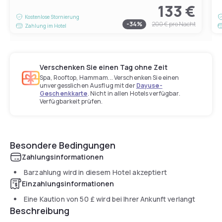
133 €
Kostenlose Stornierung
-
34
%
200 €
pro Nacht
Zahlung im Hotel
Verschenken Sie einen Tag ohne Zeit
Spa, Rooftop, Hammam... Verschenken Sie einen
unvergesslichen Ausflug mit der
Dayuse-
Geschenkkarte
. Nicht in allen Hotels verfügbar.
Verfügbarkeit prüfen.
Besondere Bedingungen
Zahlungsinformationen
Barzahlung wird in diesem Hotel akzeptiert
Einzahlungsinformationen
Eine Kaution von
50 £
wird bei Ihrer Ankunft verlangt
Beschreibung