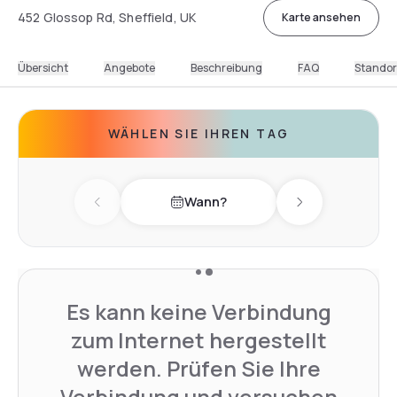
452 Glossop Rd, Sheffield, UK
Karte ansehen
Übersicht
Angebote
Beschreibung
FAQ
Standor
WÄHLEN SIE IHREN TAG
Wann?
Previous day
Next day
Es kann keine Verbindung
zum Internet hergestellt
werden. Prüfen Sie Ihre
Verbindung und versuchen