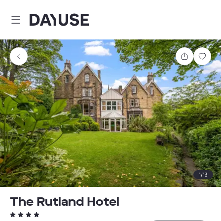
Dayuse
Teilen
Spei
1
/
13
The Rutland Hotel