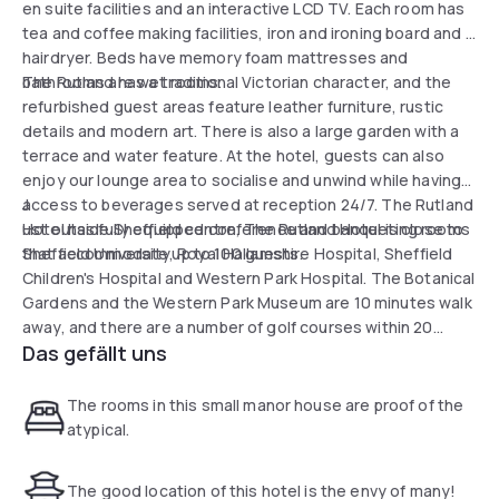
en suite facilities and an interactive LCD TV. Each room has
tea and coffee making facilities, iron and ironing board and a
hairdryer. Beds have memory foam mattresses and
bathrooms are wet rooms.
The Rutland has a traditional Victorian character, and the
refurbished guest areas feature leather furniture, rustic
details and modern art. There is also a large garden with a
terrace and water feature. At the hotel, guests can also
enjoy our lounge area to socialise and unwind while having
access to beverages served at reception 24/7. The Rutland
J
Hotel has fully equipped conference and banqueting rooms
ust outside Sheffield centre, The Rutland Hotel is close to
that accommodate up to 100 guests.
Sheffield University, Royal Hallamshire Hospital, Sheffield
Children's Hospital and Western Park Hospital. The Botanical
Gardens and the Western Park Museum are 10 minutes walk
away, and there are a number of golf courses within 20
Das gefällt uns
minutes’ drive.
The rooms in this small manor house are proof of the
atypical.
The good location of this hotel is the envy of many!