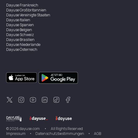
Dayuse
Frankreich
Dayuse
Großbritannien
Dayuse
Vereinigte Staaten
Dayuse
Italien
Dayuse
Spanien
Dayuse
Belgien
Dayuse
Schweiz
Dayuse
Brasilien
Dayuse
Niederlande
Dayuse
Österreich
Dayuse
Australien
Dayuse
Irland
Dayuse
Hongkong
Dayuse
Kanada
Dayuse
Singapur
Dayuse
Zweden
Dayuse
Thailand
Dayuse
Portugal
Dayuse
Korea
Dayuse
Neuseeland
Dayuse
Türkei
©
2026
dayuse.com
•
All Rights Reserved
Impressum
•
Datenschutzbestimmungen
•
AGB