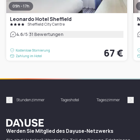
09h - 17h
Leonardo Hotel Sheffield
N
Sheffield City Centre
|
4.6
/5
31 Bewertungen
67 €
Kostenlose Stornierung
Zahlung im Hotel
Stundenzimmer
Tageshotel
Tageszimmer
Gün
Précédent
Suiv
Dayuse
Werden Sie Mitglied des Dayuse-Netzwerks