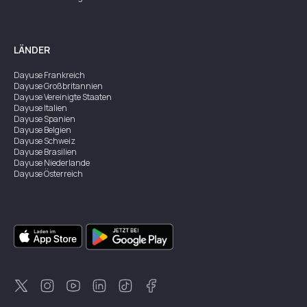
LÄNDER
Dayuse
Frankreich
Dayuse
Großbritannien
Dayuse
Vereinigte Staaten
Dayuse
Italien
Dayuse
Spanien
Dayuse
Belgien
Dayuse
Schweiz
Dayuse
Brasilien
Dayuse
Niederlande
Dayuse
Österreich
Dayuse
Australien
Dayuse
Irland
Dayuse
Hongkong
Dayuse
Kanada
Dayuse
Singapur
Dayuse
Zweden
Dayuse
Thailand
Dayuse
Portugal
Dayuse
Korea
Dayuse
Neuseeland
Dayuse
Türkei