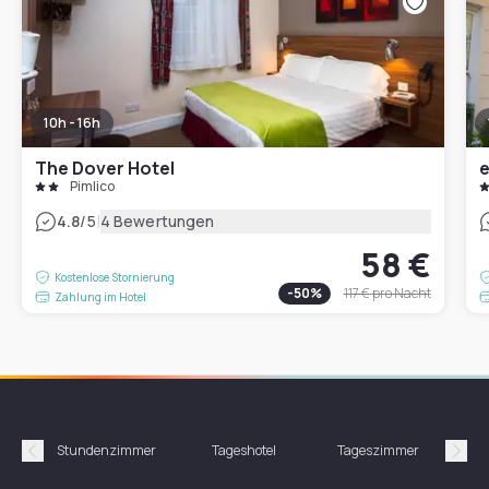
10h - 16h
The Dover Hotel
e
Pimlico
|
4.8
/5
4 Bewertungen
58 €
Kostenlose Stornierung
-
50
%
117 €
pro Nacht
Zahlung im Hotel
Stundenzimmer
Tageshotel
Tageszimmer
Gün
Précédent
Suiv