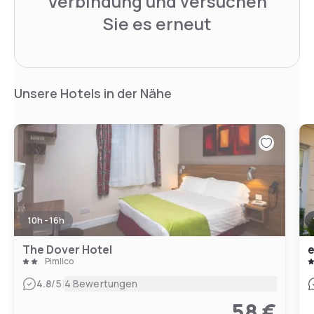
Verbindung und versuchen
Sie es erneut
Unsere Hotels in der Nähe
10h - 16h
The Dover Hotel
e
Pimlico
|
4.8
/5
4 Bewertungen
58 €