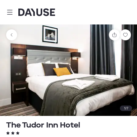
Dayuse
Teilen
Spei
1
/
7
The Tudor Inn Hotel