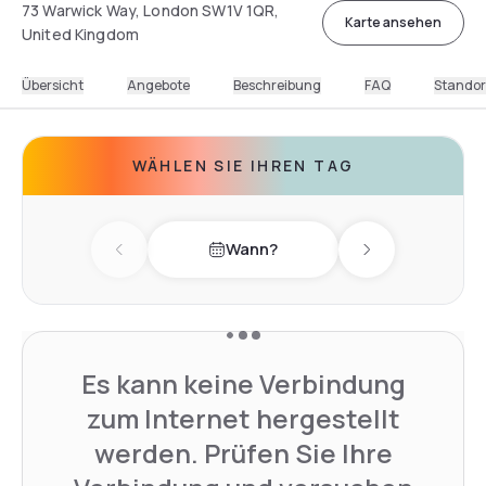
73 Warwick Way, London SW1V 1QR,
Karte ansehen
United Kingdom
Übersicht
Angebote
Beschreibung
FAQ
Standor
WÄHLEN SIE IHREN TAG
Wann?
Previous day
Next day
Es kann keine Verbindung
zum Internet hergestellt
werden. Prüfen Sie Ihre