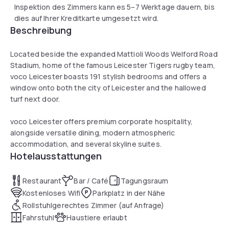
Inspektion des Zimmers kann es 5–7 Werktage dauern, bis
dies auf Ihrer Kreditkarte umgesetzt wird.
Beschreibung
Located beside the expanded Mattioli Woods Welford Road
Stadium, home of the famous Leicester Tigers rugby team,
voco Leicester boasts 191 stylish bedrooms and offers a
window onto both the city of Leicester and the hallowed
turf next door.
voco Leicester offers premium corporate hospitality,
alongside versatile dining, modern atmospheric
accommodation, and several skyline suites.
Hotelausstattungen
Restaurant
Bar / Café
Tagungsraum
Kostenloses Wifi
Parkplatz in der Nähe
Rollstuhlgerechtes Zimmer (auf Anfrage)
Fahrstuhl
Haustiere erlaubt