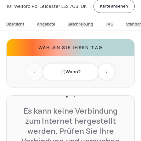
101 Welford Rd, Leicester LE2 7QS, UK
Karte ansehen
Übersicht
Angebote
Beschreibung
FAQ
Standor
WÄHLEN SIE IHREN TAG
Wann?
Previous day
Next day
Es kann keine Verbindung
zum Internet hergestellt
werden. Prüfen Sie Ihre
Verbindung und versuchen