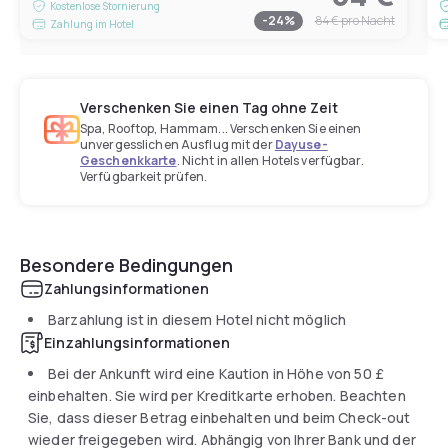
Kostenlose Stornierung
-
24
%
84 €
pro Nacht
Zahlung im Hotel
Verschenken Sie einen Tag ohne Zeit
Spa, Rooftop, Hammam... Verschenken Sie einen
unvergesslichen Ausflug mit der
Dayuse-
Geschenkkarte
. Nicht in allen Hotels verfügbar.
Verfügbarkeit prüfen.
Besondere Bedingungen
Zahlungsinformationen
Barzahlung ist in diesem Hotel nicht möglich
Einzahlungsinformationen
Bei der Ankunft wird eine Kaution in Höhe von
50 £
einbehalten. Sie wird per Kreditkarte erhoben. Beachten
Sie, dass dieser Betrag einbehalten und beim Check-out
wieder freigegeben wird. Abhängig von Ihrer Bank und der