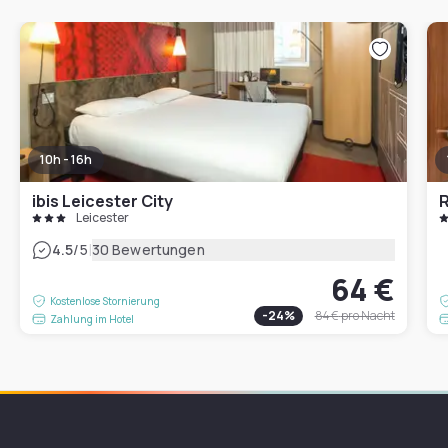
10h - 16h
ibis Leicester City
Leicester
|
4.5
/5
30 Bewertungen
64 €
Kostenlose Stornierung
-
24
%
84 €
pro Nacht
Zahlung im Hotel