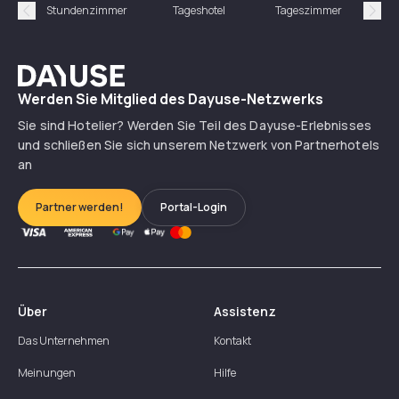
Stundenzimmer
Tageshotel
Tageszimmer
Gün
Précédent
Suiv
Dayuse
Werden Sie Mitglied des Dayuse-Netzwerks
Sie sind Hotelier? Werden Sie Teil des Dayuse-Erlebnisses
und schließen Sie sich unserem Netzwerk von Partnerhotels
an
Partner werden!
Portal-Login
Über
Assistenz
Das Unternehmen
Kontakt
Meinungen
Hilfe