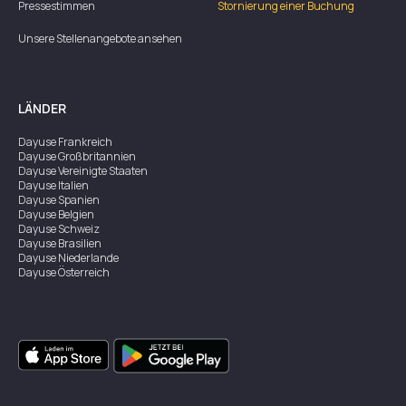
Pressestimmen
Stornierung einer Buchung
Unsere Stellenangebote ansehen
LÄNDER
Dayuse
Frankreich
Dayuse
Großbritannien
Dayuse
Vereinigte Staaten
Dayuse
Italien
Dayuse
Spanien
Dayuse
Belgien
Dayuse
Schweiz
Dayuse
Brasilien
Dayuse
Niederlande
Dayuse
Österreich
Dayuse
Australien
Dayuse
Irland
Dayuse
Hongkong
Dayuse
Kanada
Dayuse
Singapur
Dayuse
Zweden
Dayuse
Thailand
Dayuse
Portugal
Dayuse
Korea