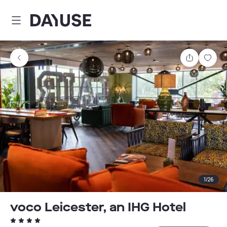
Dayuse
Teilen
Spei
1
/
26
voco Leicester, an IHG Hotel