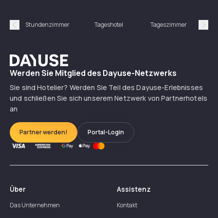
Stundenzimmer
Tageshotel
Tageszimmer
Gün
Précédent
Suiv
Dayuse
Werden Sie Mitglied des Dayuse-Netzwerks
Sie sind Hotelier? Werden Sie Teil des Dayuse-Erlebnisses
und schließen Sie sich unserem Netzwerk von Partnerhotels
an
Partner werden!
Portal-Login
Über
Assistenz
Das Unternehmen
Kontakt