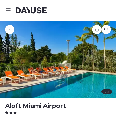
Dayuse
Teilen
Spei
1
/
13
Aloft Miami Airport