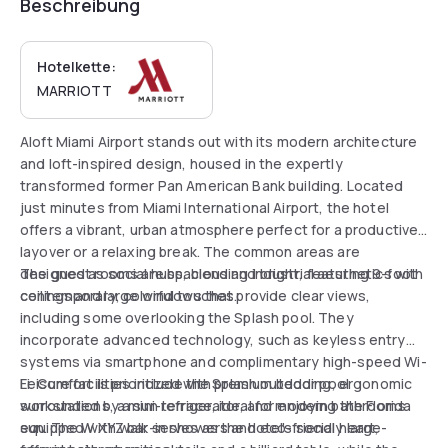
Beschreibung
Hotelkette:
MARRIOTT
Aloft Miami Airport stands out with its modern architecture
and loft-inspired design, housed in the expertly
transformed former Pan American Bank building. Located
just minutes from Miami International Airport, the hotel
offers a vibrant, urban atmosphere perfect for a productive
layover or a relaxing break. The common areas are
designed as social hubs, blending industrial aesthetics with
The guest rooms are spacious and bright, featuring 9-foot
contemporary, colorful touches.
ceilings and large windows that provide clear views,
including some overlooking the Splash pool. They
incorporate advanced technology, such as keyless entry
systems via smartphone and complimentary high-speed Wi-
Fi. Comfort is prioritized with premium bedding, ergonomic
Leisure facilities include the Splash outdoor pool
workstations, a mini-refrigerator, and modern bathrooms
surrounded by a sun terrace, ideal for enjoying the Florida
equipped with walk-in showers and eco-friendly large-
sun. The W XYZ bar serves as the hotel's social heart,