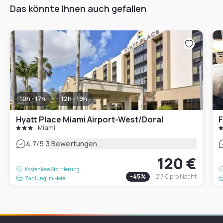
Das könnte Ihnen auch gefallen
10h - 17h
12h - 19h
Hyatt Place Miami Airport-West/Doral
Miami
|
4.7
/5
3 Bewertungen
120 €
Kostenlose Stornierung
-
45
%
217 €
pro Nacht
Zahlung im Hotel