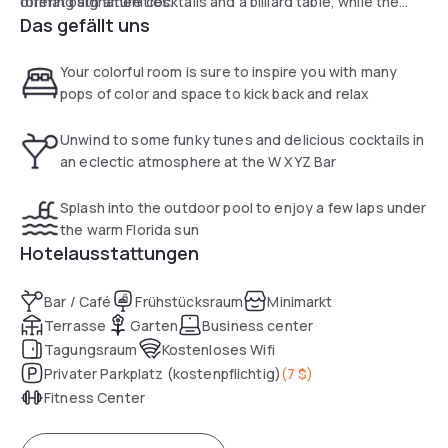
format bath amenities.
offering signature cocktails and a billiard table, while the
Das gefällt uns
24/7 Re:fuel by Aloft station provides gourmet grab-and-go
options. A state-of-the-art Re:charge fitness center, open
24 hours a day, completes the amenities for a stay focused
Your colorful room is sure to inspire you with many
on both wellness and efficiency.
pops of color and space to kick back and relax
Unwind to some funky tunes and delicious cocktails in
an eclectic atmosphere at the W XYZ Bar
Splash into the outdoor pool to enjoy a few laps under
the warm Florida sun
Hotelausstattungen
Bar / Café
Frühstücksraum
Minimarkt
Terrasse
Garten
Business center
Tagungsraum
Kostenloses Wifi
Privater Parkplatz (kostenpflichtig)
(
7 $
)
Fitness Center