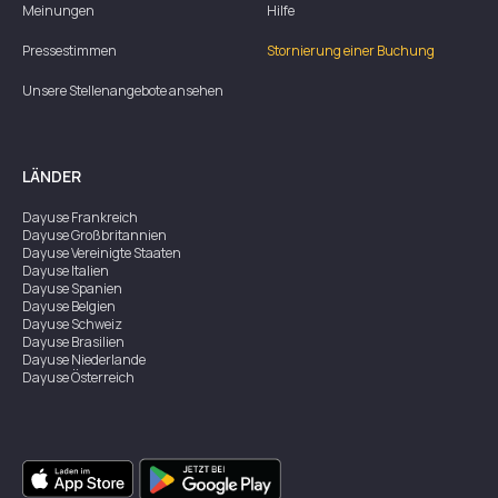
Meinungen
Hilfe
Pressestimmen
Stornierung einer Buchung
Unsere Stellenangebote ansehen
LÄNDER
Dayuse
Frankreich
Dayuse
Großbritannien
Dayuse
Vereinigte Staaten
Dayuse
Italien
Dayuse
Spanien
Dayuse
Belgien
Dayuse
Schweiz
Dayuse
Brasilien
Dayuse
Niederlande
Dayuse
Österreich
Dayuse
Australien
Dayuse
Irland
Dayuse
Hongkong
Dayuse
Kanada
Dayuse
Singapur
Dayuse
Zweden