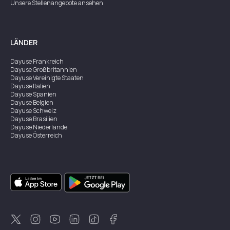
Unsere Stellenangebote ansehen
LÄNDER
Dayuse
Frankreich
Dayuse
Großbritannien
Dayuse
Vereinigte Staaten
Dayuse
Italien
Dayuse
Spanien
Dayuse
Belgien
Dayuse
Schweiz
Dayuse
Brasilien
Dayuse
Niederlande
Dayuse
Österreich
Dayuse
Australien
Dayuse
Irland
Dayuse
Hongkong
Dayuse
Kanada
Dayuse
Singapur
Dayuse
Zweden
Dayuse
Thailand
Dayuse
Portugal
Dayuse
Korea
Dayuse
Neuseeland
Dayuse
Türkei