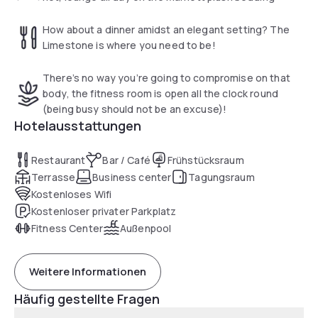
How about a dinner amidst an elegant setting? The
Limestone is where you need to be!
There’s no way you’re going to compromise on that
body, the fitness room is open all the clock round
(being busy should not be an excuse)!
Hotelausstattungen
Restaurant
Bar / Café
Frühstücksraum
Terrasse
Business center
Tagungsraum
Kostenloses Wifi
Kostenloser privater Parkplatz
Fitness Center
Außenpool
Weitere Informationen
Häufig gestellte Fragen