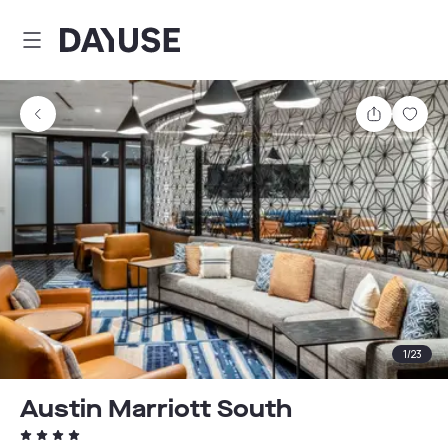
Dayuse
Teilen
Spei
1
/
23
Austin Marriott South