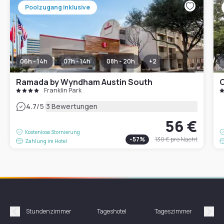
Poolzugang inklusive
06h - 14h
07h - 14h
08h - 20h
+
2
Ramada by Wyndham Austin South
C
Franklin Park
|
4.7
/5
3 Bewertungen
56 €
Kostenlose Stornierung
-
57
%
130 €
pro Nacht
Zahlung im Hotel
Stundenzimmer
Tageshotel
Tageszimmer
Gün
Précédent
Suiv