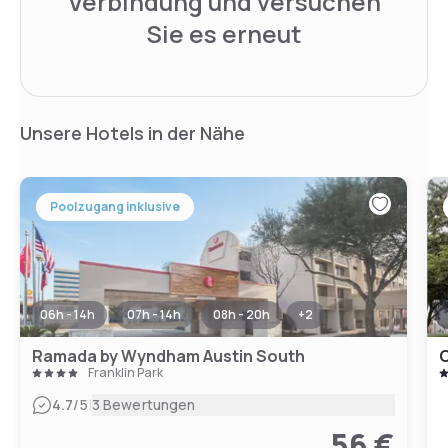
Verbindung und versuchen
Sie es erneut
Unsere Hotels in der Nähe
Poolzugang inklusive
06h - 14h
07h - 14h
08h - 20h
+
2
Ramada by Wyndham Austin South
C
Franklin Park
|
4.7
/5
3 Bewertungen
56 €