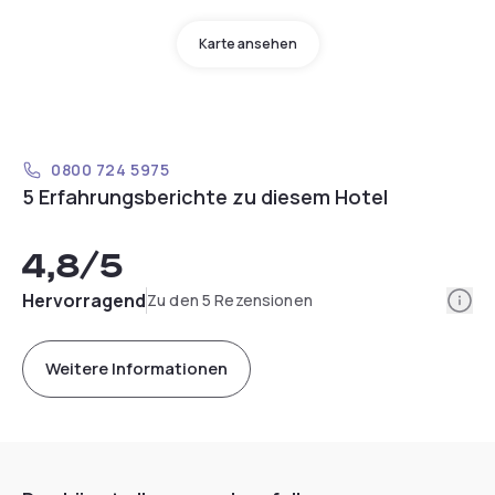
Karte ansehen
0800 724 5975
5 Erfahrungsberichte zu diesem Hotel
4,8
/5
Info
Hervorragend
Zu den 5 Rezensionen
Weitere Informationen