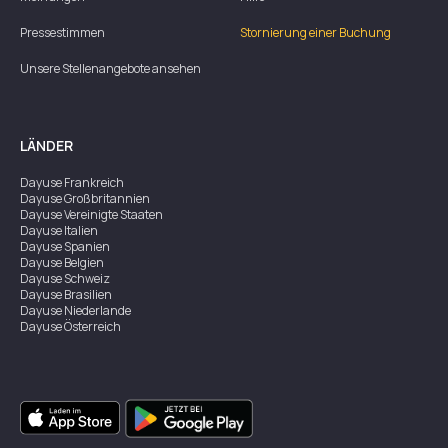
Pressestimmen
Stornierung einer Buchung
Unsere Stellenangebote ansehen
LÄNDER
Dayuse
Frankreich
Dayuse
Großbritannien
Dayuse
Vereinigte Staaten
Dayuse
Italien
Dayuse
Spanien
Dayuse
Belgien
Dayuse
Schweiz
Dayuse
Brasilien
Dayuse
Niederlande
Dayuse
Österreich
Dayuse
Australien
Dayuse
Irland
Dayuse
Hongkong
Dayuse
Kanada
Dayuse
Singapur
Dayuse
Zweden
Dayuse
Thailand