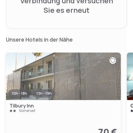
Verbindung und versuchen
Sie es erneut
Unsere Hotels in der Nähe
10h - 18h
13h - 19h
Tilbury Inn
G
Somerset
70 €