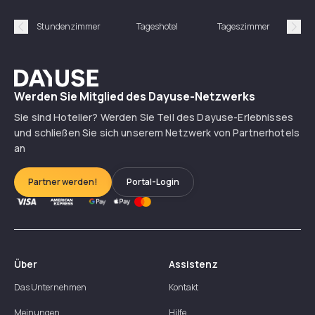
Stundenzimmer
Tageshotel
Tageszimmer
Gün
Précédent
Suiv
Dayuse
Werden Sie Mitglied des Dayuse-Netzwerks
Sie sind Hotelier? Werden Sie Teil des Dayuse-Erlebnisses
und schließen Sie sich unserem Netzwerk von Partnerhotels
an
Partner werden!
Portal-Login
Über
Assistenz
Das Unternehmen
Kontakt
Meinungen
Hilfe