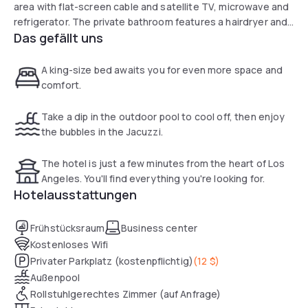
area with flat-screen cable and satellite TV, microwave and
refrigerator. The private bathroom features a hairdryer and
Das gefällt uns
free toiletries. At the Best Western Plus Glendale, you'll find
a whirlpool and 24-hour reception. Other facilities include a
vending machine. The Best Western Plus Glendale is 11.7 km
A king-size bed awaits you for even more space and
from Staples Center, 14.4 km from Sunset Strip and 11.2 km
comfort.
from the Hollywood Walk of Fame. Los Angeles International
Airport is 27 km away.
Take a dip in the outdoor pool to cool off, then enjoy
the bubbles in the Jacuzzi.
The hotel is just a few minutes from the heart of Los
Angeles. You'll find everything you're looking for.
Hotelausstattungen
Frühstücksraum
Business center
Kostenloses Wifi
Privater Parkplatz (kostenpflichtig)
(
12 $
)
Außenpool
Rollstuhlgerechtes Zimmer (auf Anfrage)