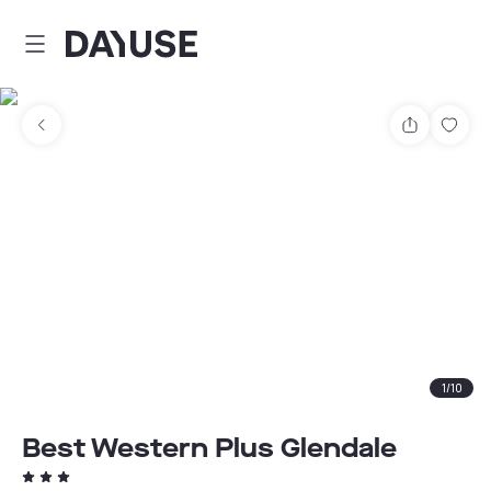
Dayuse
Teilen
Spei
1
/
10
Best Western Plus Glendale