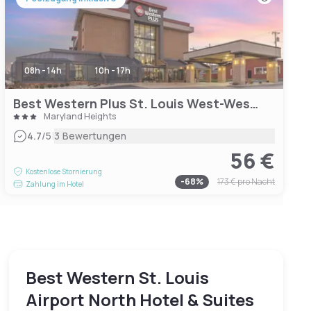
08h - 14h
10h - 17h
Best Western Plus St. Louis West-Westport
Maryland Heights
|
4.7
/5
3 Bewertungen
56 €
Kostenlose Stornierung
-
68
%
173 €
pro Nacht
Zahlung im Hotel
Best Western St. Louis
Airport North Hotel & Suites