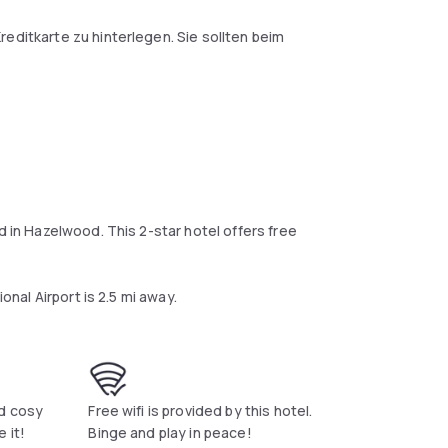
Kreditkarte zu hinterlegen. Sie sollten beim
d in Hazelwood. This 2-star hotel offers free
onal Airport is 2.5 mi away.
nd cosy
Free wifi is provided by this hotel.
 it!
Binge and play in peace!