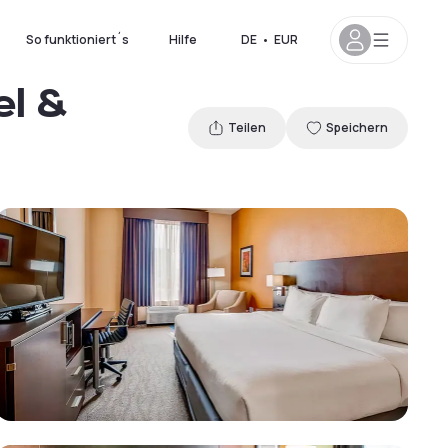
So funktioniert´s
Hilfe
DE
•
EUR
el &
Teilen
Speichern