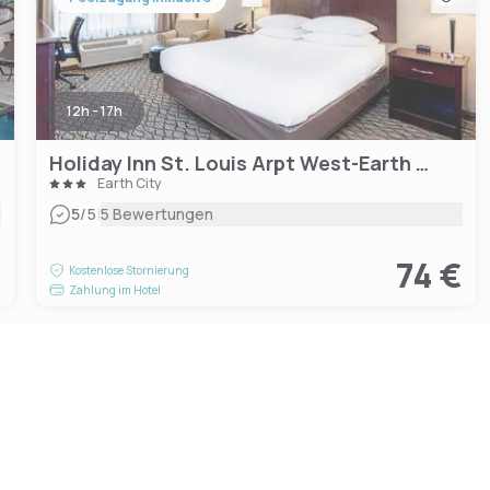
12h - 17h
Holiday Inn St. Louis Arpt West-Earth City
Earth City
|
5
/5
5 Bewertungen
€
74 €
Kostenlose Stornierung
Zahlung im Hotel