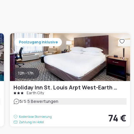
Poolzugang inklusive
12h - 17h
Holiday Inn St. Louis Arpt West-Earth City
Earth City
|
5
/5
5 Bewertungen
€
74 €
Kostenlose Stornierung
Zahlung im Hotel