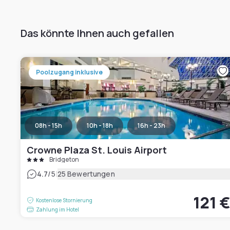
Das könnte Ihnen auch gefallen
Poolzugang inklusive
08h - 15h
10h - 18h
16h - 23h
Crowne Plaza St. Louis Airport
Bridgeton
|
4.7
/5
25 Bewertungen
121 
Kostenlose Stornierung
Zahlung im Hotel