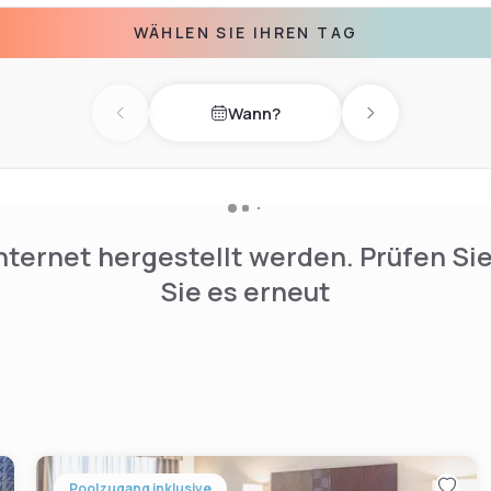
WÄHLEN SIE IHREN TAG
Wann?
Previous day
Next day
nternet hergestellt werden. Prüfen Si
Sie es erneut
Poolzugang inklusive