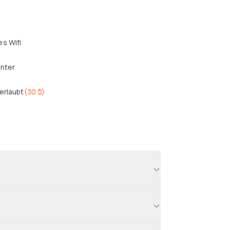
s Wifi
enter
erlaubt
(
30 $
)