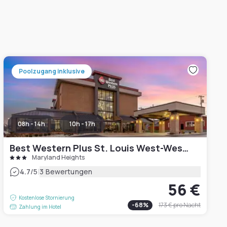
Poolzugang inklusive
08h - 14h
10h - 17h
Best Western Plus St. Louis West-Westport
Maryland Heights
|
4.7
/5
3 Bewertungen
56 €
Kostenlose Stornierung
-
68
%
173 €
pro Nacht
Zahlung im Hotel