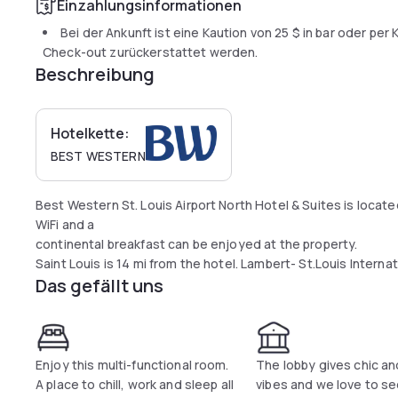
Einzahlungsinformationen
Bei der Ankunft ist eine Kaution von
25 $
in bar oder per 
Check-out zurückerstattet werden.
Beschreibung
Hotelkette:
BEST WESTERN
Best Western St. Louis Airport North Hotel & Suites is locate
WiFi and a
continental breakfast can be enjoyed at the property.
Saint Louis is 14 mi from the hotel. Lambert- St.Louis Internati
Das gefällt uns
Enjoy this multi-functional room.
The lobby gives chic a
A place to chill, work and sleep all
vibes and we love to see