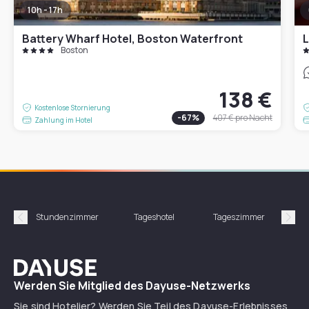
10h - 17h
Battery Wharf Hotel, Boston Waterfront
L
Boston
138 €
Kostenlose Stornierung
-
67
%
407 €
pro Nacht
Zahlung im Hotel
Stundenzimmer
Tageshotel
Tageszimmer
Gün
Précédent
Suiv
Dayuse
Werden Sie Mitglied des Dayuse-Netzwerks
Sie sind Hotelier? Werden Sie Teil des Dayuse-Erlebnisses