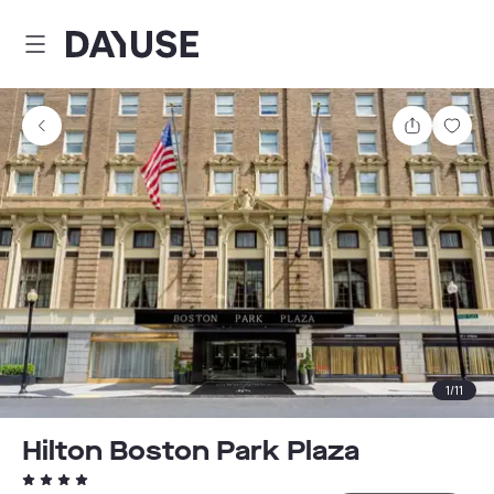
Dayuse
Teilen
Spei
1
/
11
Hilton Boston Park Plaza