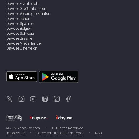
Dayuse
Frankreich
Dayuse
Großbritannien
Dayuse
Vereinigte Staaten
Dayuse
Italien
Dayuse
Spanien
Dayuse
Belgien
Dayuse
Schweiz
Dayuse
Brasilien
Dayuse
Niederlande
Dayuse
Österreich
Dayuse
Australien
Dayuse
Irland
Dayuse
Hongkong
Dayuse
Kanada
Dayuse
Singapur
Dayuse
Zweden
Dayuse
Thailand
Dayuse
Portugal
Dayuse
Korea
Dayuse
Neuseeland
Dayuse
Türkei
©
2026
dayuse.com
•
All Rights Reserved
Impressum
•
Datenschutzbestimmungen
•
AGB