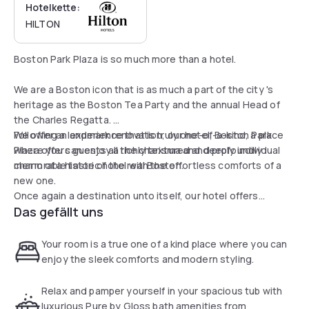
Hotelkette:
HILTON
Boston Park Plaza is so much more than a hotel.
We are a Boston icon that is as much a part of the city 's
heritage as the Boston Tea Party and the annual Head of
the Charles Regatta.
We offer an experience that is truly one-of-a-kind, a place
Following a landmark renovation, our hotel, Boston Park
where you can enjoy a richly textured and profoundly
Plaza offers guests all the charisma and deeply individual
memorable taste of the real Boston.
charm of a historic hotel with the effortless comforts of a
new one.
Once again a destination unto itself, our hotel offers
Das gefällt uns
incomparable proximity to everything that makes Boston a
treasured destination.
We are one of the most sought-after hotels near Boston
Your room is a true one of a kind place where you can
Common and enjoy an ideal location among the hotels in
enjoy the sleek comforts and modern styling.
downtown Boston, just steps away from the Public Garden,
Theater District and many of the city 's most popular
Relax and pamper yourself in your spacious tub with
historical sites.
luxurious Pure by Gloss bath amenities from