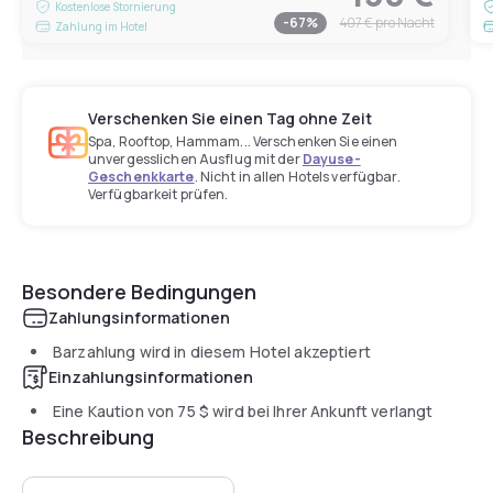
Kostenlose Stornierung
-
67
%
407 €
pro Nacht
Zahlung im Hotel
Verschenken Sie einen Tag ohne Zeit
Spa, Rooftop, Hammam... Verschenken Sie einen
unvergesslichen Ausflug mit der
Dayuse-
Geschenkkarte
. Nicht in allen Hotels verfügbar.
Verfügbarkeit prüfen.
Besondere Bedingungen
Zahlungsinformationen
Barzahlung wird in diesem Hotel akzeptiert
Einzahlungsinformationen
Eine Kaution von
75 $
wird bei Ihrer Ankunft verlangt
Beschreibung