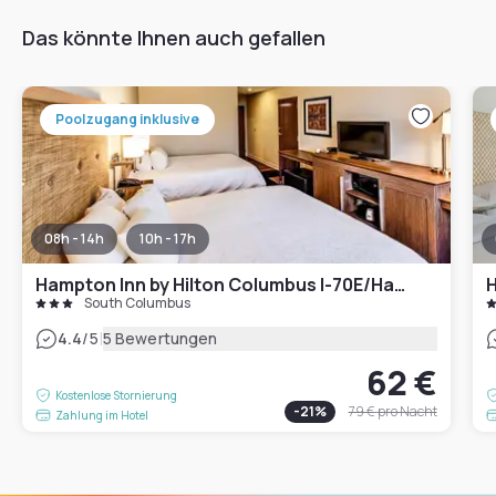
Das könnte Ihnen auch gefallen
Poolzugang inklusive
08h - 14h
10h - 17h
Hampton Inn by Hilton Columbus I-70E/Hamilton Rd.
South Columbus
|
4.4
/5
5 Bewertungen
62 €
Kostenlose Stornierung
-
21
%
79 €
pro Nacht
Zahlung im Hotel