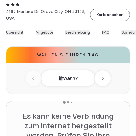
4197 Marlane Dr, Grove City, OH 43123,
Karte ansehen
USA
Übersicht
Angebote
Beschreibung
FAQ
Standor
WÄHLEN SIE IHREN TAG
Wann?
Previous day
Next day
Es kann keine Verbindung
zum Internet hergestellt
werden. Prüfen Sie Ihre