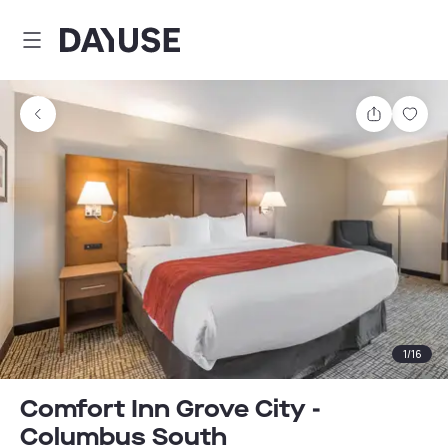
Dayuse
Teilen
Spei
1
/
16
Comfort Inn Grove City -
Columbus South