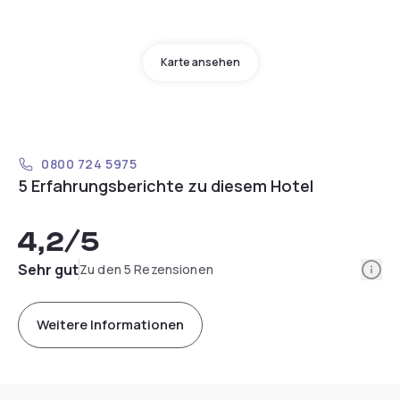
Karte ansehen
0800 724 5975
5 Erfahrungsberichte zu diesem Hotel
4,2
/5
Info
Sehr gut
Zu den 5 Rezensionen
Weitere Informationen