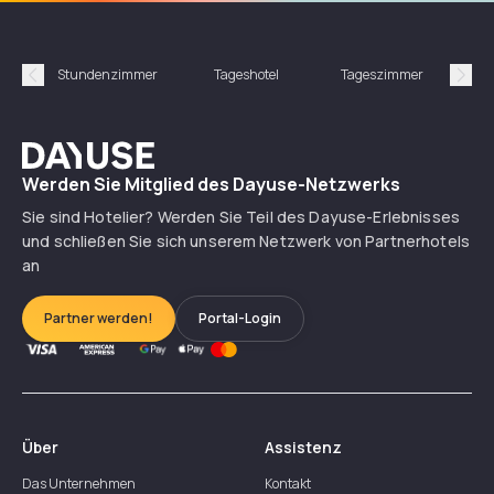
Stundenzimmer
Tageshotel
Tageszimmer
Gün
Précédent
Suiv
Dayuse
Werden Sie Mitglied des Dayuse-Netzwerks
Sie sind Hotelier? Werden Sie Teil des Dayuse-Erlebnisses
und schließen Sie sich unserem Netzwerk von Partnerhotels
an
Partner werden!
Portal-Login
Über
Assistenz
Das Unternehmen
Kontakt