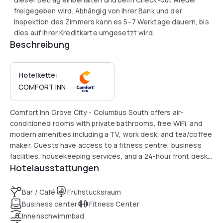
freigegeben wird. Abhängig von Ihrer Bank und der
Inspektion des Zimmers kann es 5–7 Werktage dauern, bis
dies auf Ihrer Kreditkarte umgesetzt wird.
Beschreibung
Hotelkette:
COMFORT INN
Comfort Inn Grove City - Columbus South offers air-
conditioned rooms with private bathrooms, free WiFi, and
modern amenities including a TV, work desk, and tea/coffee
maker. Guests have access to a fitness centre, business
facilities, housekeeping services, and a 24-hour front desk.
Hotelausstattungen
Conveniently located 19 km from Rickenbacker International
Airport, the hotel is close to downtown Columbus, the Ohio
Theater, and the Columbus Museum of Art. A practical
Bar / Café
Frühstücksraum
choice for travellers seeking comfort and value near the
Business center
Fitness Center
city’s main attractions.
Innenschwimmbad