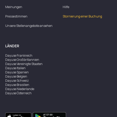
Meinungen
Hilfe
Pressestimmen
Stornierung einer Buchung
Unsere Stellenangebote ansehen
LÄNDER
Dayuse
Frankreich
Dayuse
Großbritannien
Dayuse
Vereinigte Staaten
Dayuse
Italien
Dayuse
Spanien
Dayuse
Belgien
Dayuse
Schweiz
Dayuse
Brasilien
Dayuse
Niederlande
Dayuse
Österreich
Dayuse
Australien
Dayuse
Irland
Dayuse
Hongkong
Dayuse
Kanada
Dayuse
Singapur