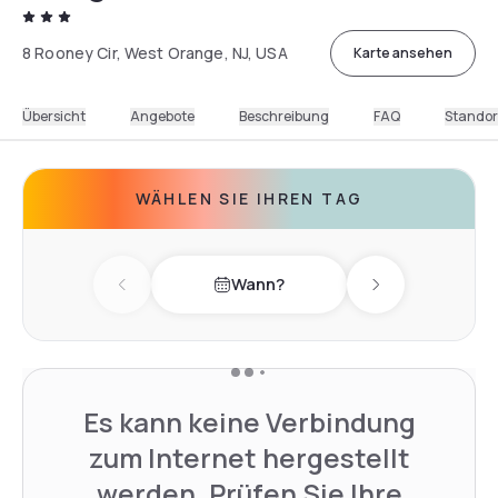
8 Rooney Cir, West Orange, NJ, USA
Karte ansehen
Übersicht
Angebote
Beschreibung
FAQ
Standor
WÄHLEN SIE IHREN TAG
Wann?
Previous day
Next day
Es kann keine Verbindung
zum Internet hergestellt
werden. Prüfen Sie Ihre