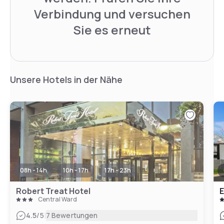
Verbindung und versuchen
Sie es erneut
Unsere Hotels in der Nähe
08h - 14h
10h - 17h
17h - 23h
Robert Treat Hotel
E
Central Ward
|
4.5
/5
7 Bewertungen