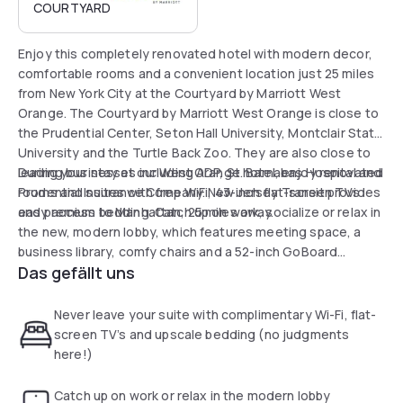
COURTYARD
Enjoy this completely renovated hotel with modern decor,
comfortable rooms and a convenient location just 25 miles
from New York City at the Courtyard by Marriott West
Orange. The Courtyard by Marriott West Orange is close to
the Prudential Center, Seton Hall University, Montclair State
University and the Turtle Back Zoo. They are also close to
leading businesses including ADP, St. Barnabas Hospital and
During your stay at our West Orange hotel, enjoy renovated
Prudential Insurance Company. New Jersey Transit provides
rooms and suites with free WiFi, 43-inch flat-screen TVs
easy access to Manhattan, 25 miles away.
and premium bedding. Catch up on work, socialize or relax in
the new, modern lobby, which features meeting space, a
business library, comfy chairs and a 52-inch GoBoard
Das gefällt uns
touchscreen TV. Stop by the Bistro in the morning for your
favourite Starbucks drink and a quick breakfast or in the
evening for dinner and a full bar. Relax and rejuvenate in the
Never leave your suite with complimentary Wi-Fi, flat-
indoor pool and fitness centre.
screen TV’s and upscale bedding (no judgments
here!)
Catch up on work or relax in the modern lobby