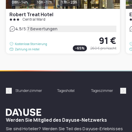
08h - 14h
10h - 17h
17h - 23h
Robert Treat Hotel
E
Central Ward
|
4.5
/5
7 Bewertungen
91 €
Kostenlose Stornierung
-
65
%
260 €
pro Nacht
Zahlung im Hotel
Stundenzimmer
Tageshotel
Tageszimmer
Gün
Précédent
Suiv
Dayuse
Werden Sie Mitglied des Dayuse-Netzwerks
Sie sind Hotelier? Werden Sie Teil des Dayuse-Erlebnisses