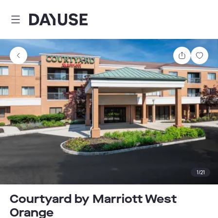
Dayuse
Teilen
Spei
1
/
21
Courtyard by Marriott West
Orange