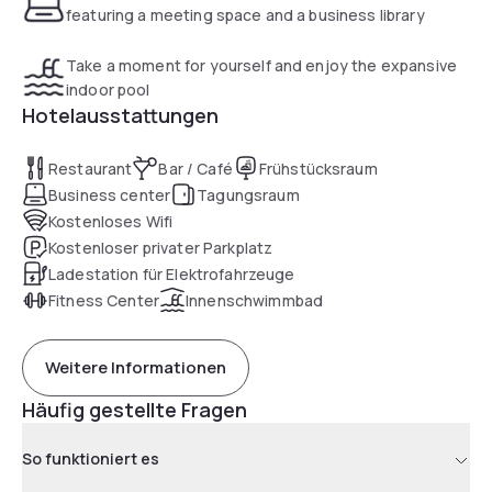
featuring a meeting space and a business library
Take a moment for yourself and enjoy the expansive
indoor pool
Hotelausstattungen
Restaurant
Bar / Café
Frühstücksraum
Business center
Tagungsraum
Kostenloses Wifi
Kostenloser privater Parkplatz
Ladestation für Elektrofahrzeuge
Fitness Center
Innenschwimmbad
Weitere Informationen
Häufig gestellte Fragen
So funktioniert es