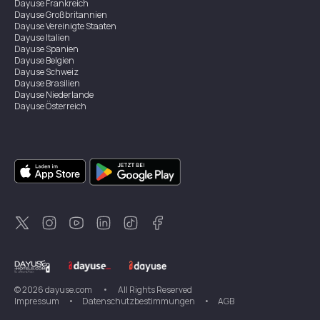
Dayuse
Frankreich
Dayuse
Großbritannien
Dayuse
Vereinigte Staaten
Dayuse
Italien
Dayuse
Spanien
Dayuse
Belgien
Dayuse
Schweiz
Dayuse
Brasilien
Dayuse
Niederlande
Dayuse
Österreich
Dayuse
Australien
Dayuse
Irland
Dayuse
Hongkong
Dayuse
Kanada
Dayuse
Singapur
Dayuse
Zweden
Dayuse
Thailand
Dayuse
Portugal
Dayuse
Korea
Dayuse
Neuseeland
Dayuse
Türkei
©
2026
dayuse.com
•
All Rights Reserved
Impressum
•
Datenschutzbestimmungen
•
AGB