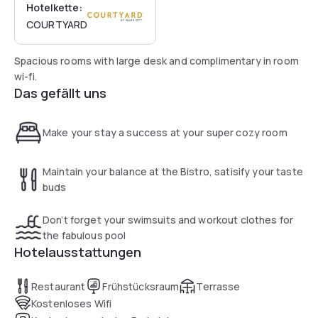
Hotelkette:
COURTYARD
Spacious rooms with large desk and complimentary in room
wi-fi.
Das gefällt uns
Make your stay a success at your super cozy room
Maintain your balance at the Bistro, satisify your taste
buds
Don’t forget your swimsuits and workout clothes for
the fabulous pool
Hotelausstattungen
Restaurant
Frühstücksraum
Terrasse
Kostenloses Wifi