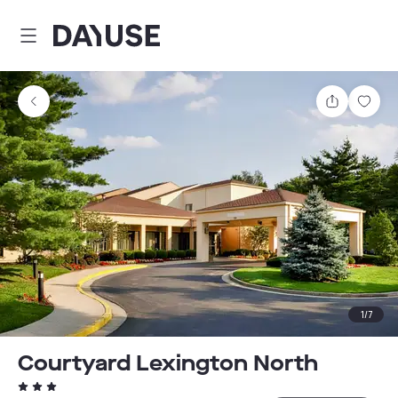
Dayuse
Teilen
Spei
1
/
7
Courtyard Lexington North