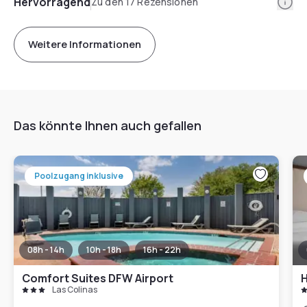
Info
Hervorragend
Zu den 17 Rezensionen
Weitere Informationen
Das könnte Ihnen auch gefallen
Poolzugang inklusive
08h - 14h
10h - 18h
16h - 22h
Comfort Suites DFW Airport
Las Colinas