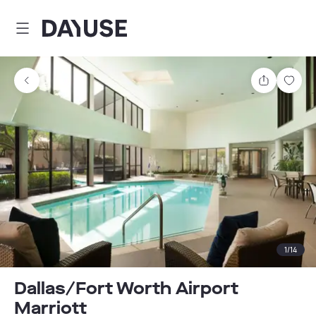
Dayuse
Teilen
Spei
1
/
14
Dallas/Fort Worth Airport
Marriott