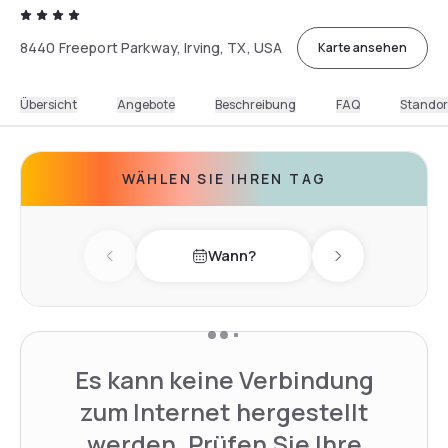
8440 Freeport Parkway, Irving, TX, USA
Karte ansehen
Übersicht
Angebote
Beschreibung
FAQ
Standor
WÄHLEN SIE IHREN TAG
Wann?
Previous day
Next day
Es kann keine Verbindung
zum Internet hergestellt
werden. Prüfen Sie Ihre