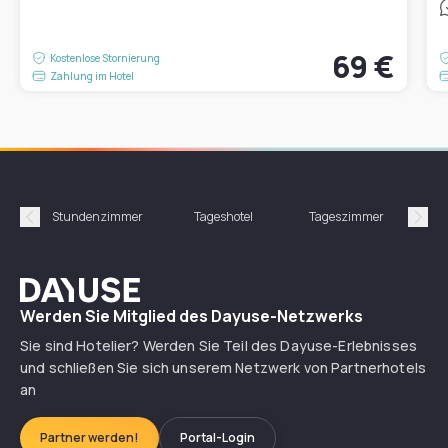
69 €
Kostenlose Stornierung
Zahlung im Hotel
Stundenzimmer
Tageshotel
Tageszimmer
Gün
Précédent
Suiv
Dayuse
Werden Sie Mitglied des Dayuse-Netzwerks
Sie sind Hotelier? Werden Sie Teil des Dayuse-Erlebnisses
und schließen Sie sich unserem Netzwerk von Partnerhotels
an
Partner werden!
Portal-Login