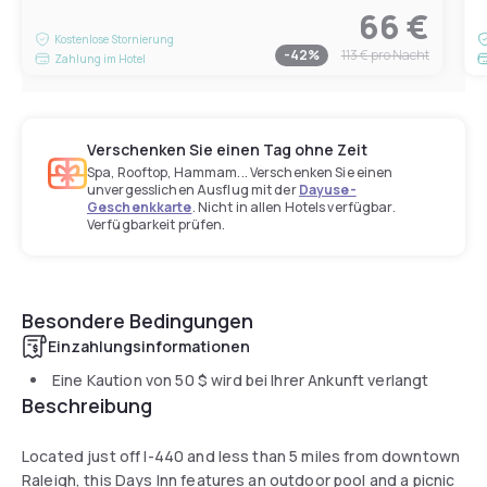
66 €
Kostenlose Stornierung
-
42
%
113 €
pro Nacht
Zahlung im Hotel
Verschenken Sie einen Tag ohne Zeit
Spa, Rooftop, Hammam... Verschenken Sie einen
unvergesslichen Ausflug mit der
Dayuse-
Geschenkkarte
. Nicht in allen Hotels verfügbar.
Verfügbarkeit prüfen.
Besondere Bedingungen
Einzahlungsinformationen
Eine Kaution von
50 $
wird bei Ihrer Ankunft verlangt
Beschreibung
Located just off I-440 and less than 5 miles from downtown
Raleigh, this Days Inn features an outdoor pool and a picnic