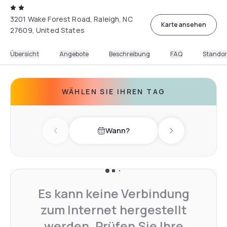
3201 Wake Forest Road, Raleigh, NC
Karte ansehen
27609, United States
Übersicht
Angebote
Beschreibung
FAQ
Standor
WÄHLEN SIE IHREN TAG
Wann?
Previous day
Next day
Es kann keine Verbindung
zum Internet hergestellt
werden. Prüfen Sie Ihre