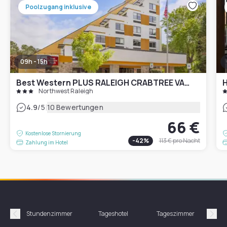
Poolzugang inklusive
09h - 15h
Best Western PLUS RALEIGH CRABTREE VALLEY HOTEL
Northwest Raleigh
|
4.9
/5
10 Bewertungen
66 €
Kostenlose Stornierung
-
42
%
113 €
pro Nacht
Zahlung im Hotel
Stundenzimmer
Tageshotel
Tageszimmer
Gün
Précédent
Suiv