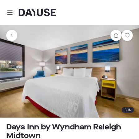
Dayuse
Teilen
Spei
1
/
14
Days Inn by Wyndham Raleigh
Midtown