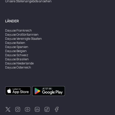
Unsere Stellenangebote ansehen
LÄNDER
Dayuse
Frankreich
Dayuse
Großbritannien
Dayuse
Vereinigte Staaten
Dayuse
Italien
Dayuse
Spanien
Dayuse
Belgien
Dayuse
Schweiz
Dayuse
Brasilien
Dayuse
Niederlande
Dayuse
Österreich
Dayuse
Australien
Dayuse
Irland
Dayuse
Hongkong
Dayuse
Kanada
Dayuse
Singapur
Dayuse
Zweden
Dayuse
Thailand
Dayuse
Portugal
Dayuse
Korea
Dayuse
Neuseeland
Dayuse
Türkei