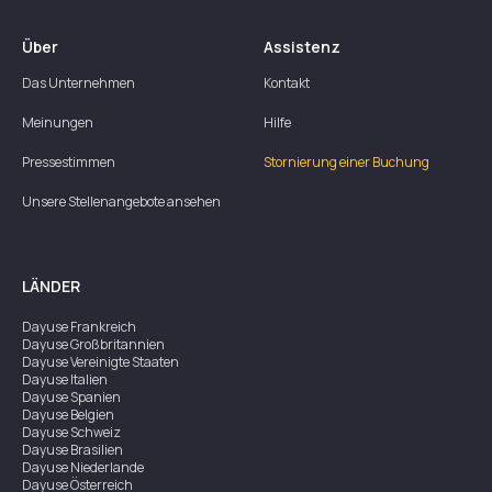
Über
Assistenz
Das Unternehmen
Kontakt
Meinungen
Hilfe
Pressestimmen
Stornierung einer Buchung
Unsere Stellenangebote ansehen
LÄNDER
Dayuse
Frankreich
Dayuse
Großbritannien
Dayuse
Vereinigte Staaten
Dayuse
Italien
Dayuse
Spanien
Dayuse
Belgien
Dayuse
Schweiz
Dayuse
Brasilien
Dayuse
Niederlande
Dayuse
Österreich