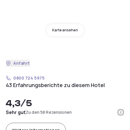
Karte ansehen
Anfahrt
0800 724 5975
43 Erfahrungsberichte zu diesem Hotel
4,3
/5
Info
Sehr gut
Zu den 58 Rezensionen