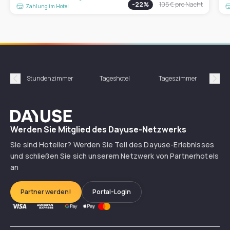
-
22
%
105 €
pro Nacht
Zahlung im Hotel
Stundenzimmer
Tageshotel
Tageszimmer
Gün
Précédent
Suiv
Dayuse
Werden Sie Mitglied des Dayuse-Netzwerks
Sie sind Hotelier? Werden Sie Teil des Dayuse-Erlebnisses
und schließen Sie sich unserem Netzwerk von Partnerhotels
an
Partner werden!
Portal-Login