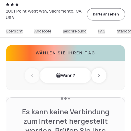
2001 Point West Way, Sacramento, CA,
Karte ansehen
USA
Übersicht
Angebote
Beschreibung
FAQ
Standor
WÄHLEN SIE IHREN TAG
Wann?
Previous day
Next day
Es kann keine Verbindung
zum Internet hergestellt
werden. Prüfen Sie Ihre