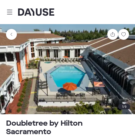
Dayuse
Teilen
Spei
1
/
9
Doubletree by Hilton
Sacramento