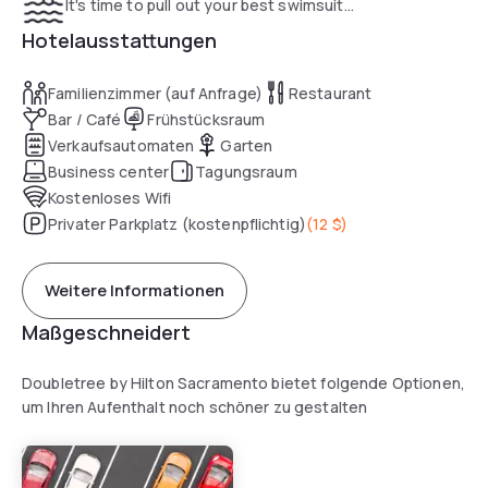
It's time to pull out your best swimsuit...
Hotelausstattungen
Familienzimmer (auf Anfrage)
Restaurant
Bar / Café
Frühstücksraum
Verkaufsautomaten
Garten
Business center
Tagungsraum
Kostenloses Wifi
Privater Parkplatz (kostenpflichtig)
(
12 $
)
Weitere Informationen
Maßgeschneidert
Doubletree by Hilton Sacramento bietet folgende Optionen,
um Ihren Aufenthalt noch schöner zu gestalten