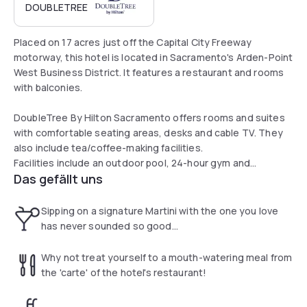
DOUBLETREE
Placed on 17 acres just off the Capital City Freeway
motorway, this hotel is located in Sacramento's Arden-Point
West Business District. It features a restaurant and rooms
with balconies.
DoubleTree By Hilton Sacramento offers rooms and suites
with comfortable seating areas, desks and cable TV. They
also include tea/coffee-making facilities.
Facilities include an outdoor pool, 24-hour gym and
Das gefällt uns
business center. Guests can grab take out at Twigs Cafe or
have a drink at Twigs Lounge with limited hours.
Sipping on a signature Martini with the one you love
has never sounded so good...
Why not treat yourself to a mouth-watering meal from
the 'carte' of the hotel's restaurant!