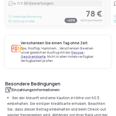
|
4.7
/5
90 Bewertungen
78 €
Kostenlose Stornierung
-
40
%
130 €
pro Nacht
Zahlung im Hotel
Verschenken Sie einen Tag ohne Zeit
Spa, Rooftop, Hammam... Verschenken Sie einen
unvergesslichen Ausflug mit der
Dayuse-
Geschenkkarte
. Nicht in allen Hotels verfügbar.
Verfügbarkeit prüfen.
Besondere Bedingungen
Einzahlungsinformationen
Bei der Ankunft wird eine Kaution in Höhe von
50 $
einbehalten. Sie wird per Kreditkarte erhoben. Beachten
Sie, dass dieser Betrag einbehalten und beim Check-out
wieder freigegeben wird. Abhängig von Ihrer Bank und der