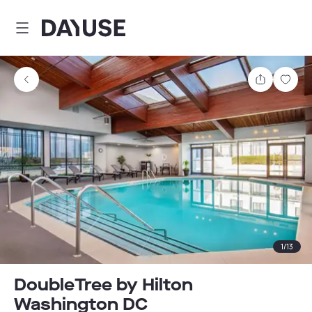
Dayuse
Teilen
Spei
1
/
13
DoubleTree by Hilton
Washington DC