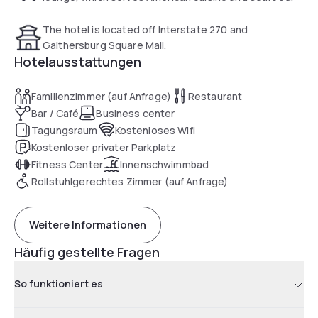
Guests can dine at Knife and Fork Restaurant and Lounge,
The hotel is located off Interstate 270 and
which features American cuisine and seafood. The on-site
Gaithersburg Square Mall.
market allows you the option of grab-and-go food and
Hotelausstattungen
beverage. The DoubleTree by Hilton Washington DC is 8 km
from the Shady Grove Metro Station, the hotel provides a
Familienzimmer (auf Anfrage)
Restaurant
shuttle to the station. The hotel is 41.8 km from Washington
Bar / Café
Business center
DC, which features historic attractions.
Tagungsraum
Kostenloses Wifi
Kostenloser privater Parkplatz
Fitness Center
Innenschwimmbad
Rollstuhlgerechtes Zimmer (auf Anfrage)
Weitere Informationen
Häufig gestellte Fragen
So funktioniert es