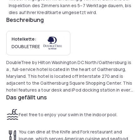
Inspektion des Zimmers kann es 5–7 Werktage dauern, bis
dies auf Ihrer Kreditkarte umgesetzt wird.
Beschreibung
Hotelkette:
DOUBLETREE
DoubleTree by Hilton Washington DC North/Gaithersburg is
a , full-service hotel located in the heart of Gaithersburg,
Maryland. This hotel is located off Interstate 270 and is
adjacent to the Gaithersburg Square Shopping Center. This
hotel features a tour desk and iPod docking station in every
Das gefällt uns
room.
DoubleTree by Hilton Washington DC North/Gaithersburg
Feel free to enjoy your swim in the indoor pool.
guest rooms provide a coffee maker and a mini-bar. The
rooms also have free Wi-Fi and cable TV. The DoubleTree by
Hilton features an indoor and outdoor seasonal pool. The
You can dine at the Knife and Fork restaurant and
hotel also has an extensive 24-hour fitness center.
lounge, which serves American cuisine and seafood.