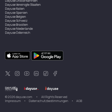
Dayuse
Großbritannien
Dayuse
Vereinigte Staaten
Dayuse
Italien
Dayuse
Spanien
Dayuse
Belgien
Dayuse
Schweiz
Dayuse
Brasilien
Dayuse
Niederlande
Dayuse
Österreich
Dayuse
Australien
Dayuse
Irland
Dayuse
Hongkong
Dayuse
Kanada
Dayuse
Singapur
Dayuse
Zweden
Dayuse
Thailand
Dayuse
Portugal
Dayuse
Korea
Dayuse
Neuseeland
Dayuse
Türkei
©
2026
dayuse.com
•
All Rights Reserved
Impressum
•
Datenschutzbestimmungen
•
AGB