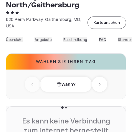
North/Gaithersburg
620 Perry Parkway, Gaithersburg, MD,
Karte ansehen
USA
Übersicht
Angebote
Beschreibung
FAQ
Standor
WÄHLEN SIE IHREN TAG
Wann?
Previous day
Next day
Es kann keine Verbindung
zum Internet hergestellt