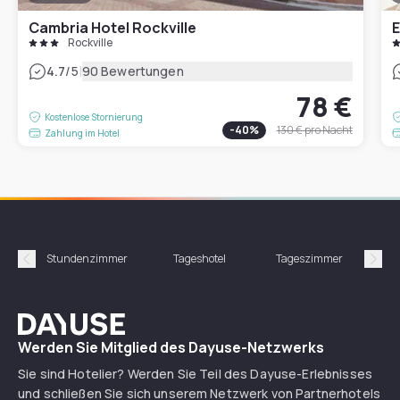
Cambria Hotel Rockville
E
Rockville
|
4.7
/5
90 Bewertungen
78 €
Kostenlose Stornierung
-
40
%
130 €
pro Nacht
Zahlung im Hotel
Stundenzimmer
Tageshotel
Tageszimmer
Gün
Précédent
Suiv
Dayuse
Werden Sie Mitglied des Dayuse-Netzwerks
Sie sind Hotelier? Werden Sie Teil des Dayuse-Erlebnisses
und schließen Sie sich unserem Netzwerk von Partnerhotels