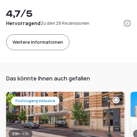
4,7
/5
Info
Hervorragend
Zu den 29 Rezensionen
Weitere Informationen
Das könnte Ihnen auch gefallen
Poolzugang inklusive
09h - 17h