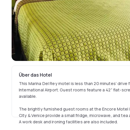
Über das Hotel
This Marina Del Rey motel is less than 20 minutes’ drive
International Airport. Guest rooms feature a 42” flat-scre
available.
The brightly furnished guest rooms at the Encore Motel 
City & Venice provide a small fridge, microwave, and tea 
A work desk and ironing facilities are also included.