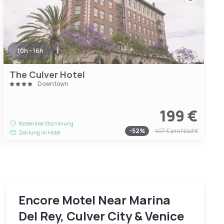
10h - 16h
The Culver Hotel
Downtown
199 €
Kostenlose Stornierung
-
52
%
407 €
pro Nacht
Zahlung im Hotel
Encore Motel Near Marina
Del Rey, Culver City & Venice