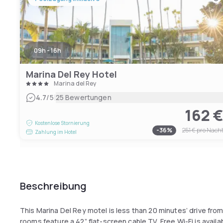
09h - 16h
Marina Del Rey Hotel
Marina del Rey
|
4.7
/5
25 Bewertungen
162 
Kostenlose Stornierung
-
36
%
251 €
pro Nach
Zahlung im Hotel
Beschreibung
This Marina Del Rey motel is less than 20 minutes’ drive fro
rooms feature a 42” flat-screen cable TV. Free Wi-Fi is availab