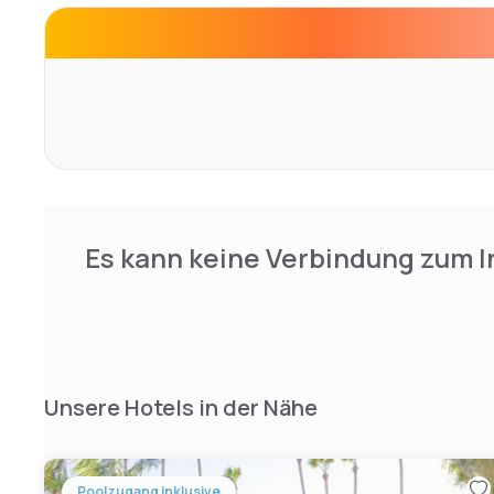
Venice Beach is 2 miles from Motel Encore and Santa Mon
drive away. Loyola Marymount University is 2.5 miles from
Es kann keine Verbindung zum I
Unsere Hotels in der Nähe
Poolzugang inklusive