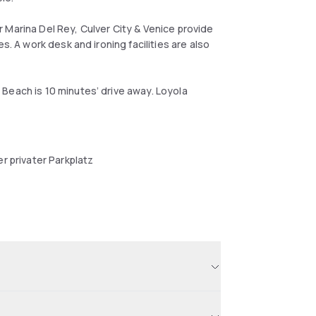
 Marina Del Rey, Culver City & Venice provide
s. A work desk and ironing facilities are also
Beach is 10 minutes’ drive away. Loyola
r privater Parkplatz