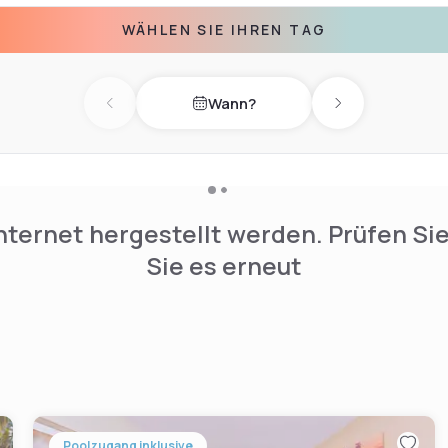
ica Beach is 10 minutes’
WÄHLEN SIE IHREN TAG
 the property.
Wann?
Previous day
Next day
nternet hergestellt werden. Prüfen Si
Sie es erneut
Poolzugang inklusive