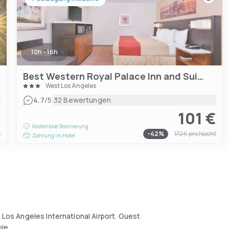
10h - 16h
Best Western Royal Palace Inn and Suites LA
West Los Angeles
|
4.7
/5
32 Bewertungen
€
101 €
Kostenlose Stornierung
t
-
42
%
172 €
pro Nacht
Zahlung im Hotel
m Los Angeles International Airport. Guest
le.