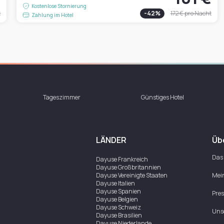
Kostenlose Stornierung
t
-
42
%
172 €
pro Nacht
Zahlung im Hotel
Tageszimmer
Günstiges Hotel
LÄNDER
Üb
Das
Dayuse
Frankreich
Dayuse
Großbritannien
Dayuse
Vereinigte Staaten
Mei
Dayuse
Italien
Dayuse
Spanien
Pre
Dayuse
Belgien
Dayuse
Schweiz
Uns
Dayuse
Brasilien
Dayuse
Niederlande