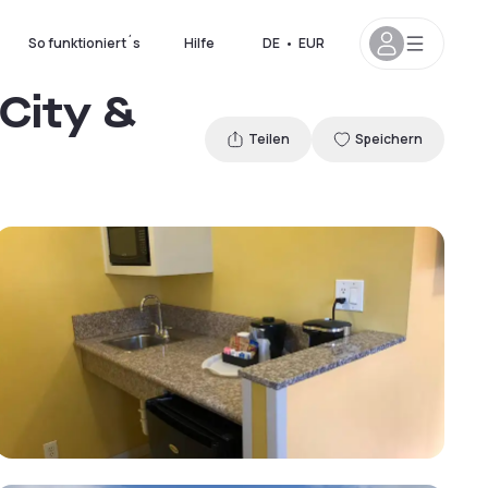
So funktioniert´s
Hilfe
DE
•
EUR
City &
Teilen
Speichern