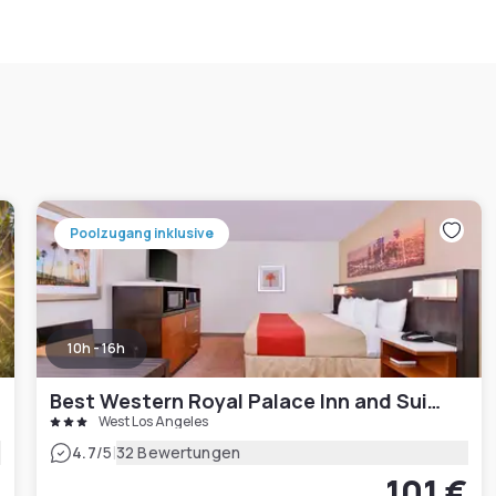
Poolzugang inklusive
10h - 16h
Best Western Royal Palace Inn and Suites LA
West Los Angeles
|
4.7
/5
32 Bewertungen
€
101 €