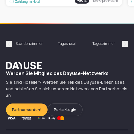
-
50
%
139 €
pro Nacht
Zahlung im Hotel
Stundenzimmer
Tageshotel
Tageszimmer
Gün
Précédent
Suiv
Dayuse
Werden Sie Mitglied des Dayuse-Netzwerks
Sie sind Hotelier? Werden Sie Teil des Dayuse-Erlebnisses
und schließen Sie sich unserem Netzwerk von Partnerhotels
an
Partner werden!
Portal-Login