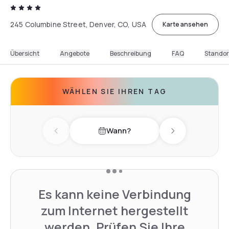
245 Columbine Street, Denver, CO, USA
Karte ansehen
Übersicht
Angebote
Beschreibung
FAQ
Standor
WÄHLEN SIE IHREN TAG
Wann?
Previous day
Next day
Es kann keine Verbindung
zum Internet hergestellt
werden. Prüfen Sie Ihre