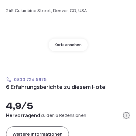
245 Columbine Street, Denver, CO, USA
Karte ansehen
0800 724 5975
6 Erfahrungsberichte zu diesem Hotel
4,9
/5
Info
Hervorragend
Zu den 6 Rezensionen
Weitere Informationen