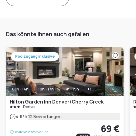
Das könnte Ihnen auch gefallen
Poolzugang inklusive
08h - 14h
10h - 17h
13h - 19h
+
1
Hilton Garden Inn Denver/Cherry Creek
Denver
|
4.6
/5
12 Bewertungen
69 €
Kostenlose Stornierung