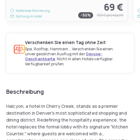
69 €
Kostenlose Stornierung
-
50
%
139 €
pro Nacht
Zahlung im Hotel
Verschenken Sie einen Tag ohne Zeit
Spa, Rooftop, Hammam... Verschenken Sie einen
unvergesslichen Ausflug mit der
Dayuse-
Geschenkkarte
. Nicht in allen Hotels verfügbar.
Verfügbarkeit prüfen.
Beschreibung
Halcyon, a hotel in Cherry Creek, stands as a premier
destination in Denver’s most sophisticated shopping and
dining district. Redefining the hospitality experience, the
hotel replaces the formal lobby with its signature "Kitchen
Counter," where guests are welcomed with a