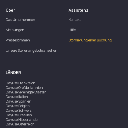
Über
Assistenz
Das Unternehmen
Kontakt
Meinungen
Hilfe
Pressestimmen
Stornierung einer Buchung
Unsere Stellenangebote ansehen
LÄNDER
Dayuse
Frankreich
Dayuse
Großbritannien
Dayuse
Vereinigte Staaten
Dayuse
Italien
Dayuse
Spanien
Dayuse
Belgien
Dayuse
Schweiz
Dayuse
Brasilien
Dayuse
Niederlande
Dayuse
Österreich