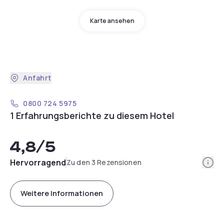
Karte ansehen
Anfahrt
0800 724 5975
1 Erfahrungsberichte zu diesem Hotel
4,8
/5
Info
Hervorragend
Zu den 3 Rezensionen
Weitere Informationen