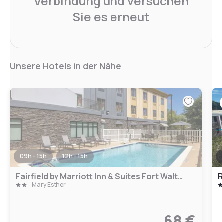
Verbindung und versuchen
Sie es erneut
Unsere Hotels in der Nähe
09h - 15h
12h - 15h
Fairfield by Marriott Inn & Suites Fort Walton Beach Hurlburt Area
R
Mary Esther
68 €