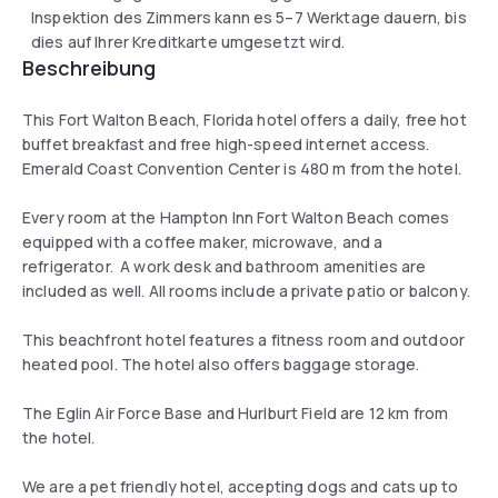
Inspektion des Zimmers kann es 5–7 Werktage dauern, bis
dies auf Ihrer Kreditkarte umgesetzt wird.
Beschreibung
This Fort Walton Beach, Florida hotel offers a daily, free hot
buffet breakfast and free high-speed internet access.
Emerald Coast Convention Center is 480 m from the hotel.
Every room at the Hampton Inn Fort Walton Beach comes
equipped with a coffee maker, microwave, and a
refrigerator. A work desk and bathroom amenities are
included as well. All rooms include a private patio or balcony.
This beachfront hotel features a fitness room and outdoor
heated pool. The hotel also offers baggage storage.
The Eglin Air Force Base and Hurlburt Field are 12 km from
the hotel.
We are a pet friendly hotel, accepting dogs and cats up to