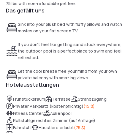
75 lbs with non-refundable pet fee.
Das gefällt uns
Sink into your plush bed with fluffy pillows and watch
movies on your flat screen TV.
If you don’t feel like getting sand stuck everywhere,
the outdoor pool is a perfect place to swim and feel
refreshed.
Let the cool breeze free your mind from your own
private balcony with amazing views.
Hotelausstattungen
Frühstücksraum
Terrasse
Strandzugang
Privater Parkplatz (kostenpflichtig)
(
15 $
)
Fitness Center
Außenpool
Rollstuhlgerechtes Zimmer (auf Anfrage)
Fahrstuhl
Haustiere erlaubt
(
75 $
)