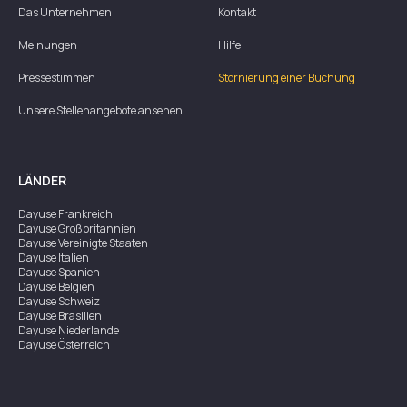
Das Unternehmen
Kontakt
Meinungen
Hilfe
Pressestimmen
Stornierung einer Buchung
Unsere Stellenangebote ansehen
LÄNDER
Dayuse
Frankreich
Dayuse
Großbritannien
Dayuse
Vereinigte Staaten
Dayuse
Italien
Dayuse
Spanien
Dayuse
Belgien
Dayuse
Schweiz
Dayuse
Brasilien
Dayuse
Niederlande
Dayuse
Österreich
Dayuse
Australien
Dayuse
Irland
Dayuse
Hongkong
Dayuse
Kanada