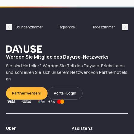
Stundenzimmer
Tageshotel
Tageszimmer
Gün
Précédent
Suiv
Dayuse
Werden Sie Mitglied des Dayuse-Netzwerks
Sie sind Hotelier? Werden Sie Teil des Dayuse-Erlebnisses
und schließen Sie sich unserem Netzwerk von Partnerhotels
an
Partner werden!
Portal-Login
Über
Assistenz