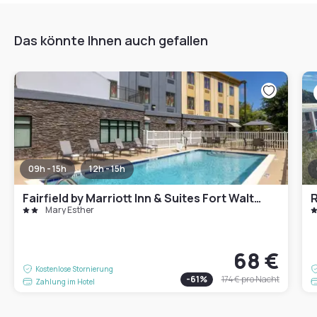
Das könnte Ihnen auch gefallen
09h - 15h
12h - 15h
Fairfield by Marriott Inn & Suites Fort Walton Beach Hurlburt Area
R
Mary Esther
68 €
Kostenlose Stornierung
-
61
%
174 €
pro Nacht
Zahlung im Hotel