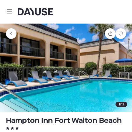
Dayuse
Teilen
Spei
1
/
13
Hampton Inn Fort Walton Beach