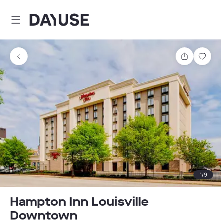
Dayuse
Teilen
Spei
1
/
9
Hampton Inn Louisville
Downtown