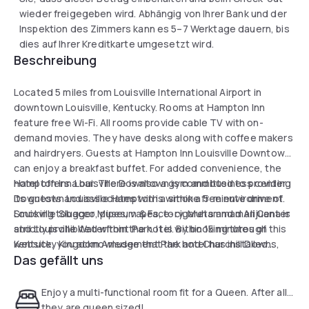
wieder freigegeben wird. Abhängig von Ihrer Bank und der
Inspektion des Zimmers kann es 5–7 Werktage dauern, bis
dies auf Ihrer Kreditkarte umgesetzt wird.
Beschreibung
Located 5 miles from Louisville International Airport in
downtown Louisville, Kentucky. Rooms at Hampton Inn
feature free Wi-Fi. All rooms provide cable TV with on-
demand movies. They have desks along with coffee makers
and hairdryers. Guests at Hampton Inn Louisville Downtown
can enjoy a breakfast buffet. For added convenience, the
hotel offers a bar. There is also a gym and business center.
Hampton Inn Louisville Downtown is committed to providing
Downtown Louisville Hampton is within a 5-minute drive of
its guests and associates with a smoke free environment.
Louisville Slugger Museum & Factory, Muhammad Ali Center
Smoking tobacco, pipes, vapes, e-cigarets and marijuana is
and Louisville Waterfront Park. It is within 15 minutes of
strictly prohibited within the hotel. By booking through this
Kentucky Kingdom Amusement Park and Churchill Downs,
website, you acknowledge that the hotel has installed
Das gefällt uns
home of the Kentucky Derby.
smoking detection sensors provided by Rest in its rooms.
Rest is a smart device that allows hotel management to
respond to smoking events without disrupting your stay.
Enjoy a multi-functional room fit for a Queen. After all...
You hereby agree and consent to the use of such sensor in
they are queen sized!