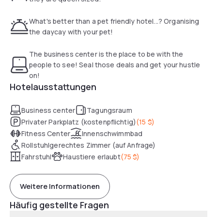
your room and acknowledge and agree that it is 100%
privacy compliant and required by the hotel. By
What's better than a pet friendly hotel...? Organising
acknowledging the foregoing, you agree to waive any
the daycay with your pet!
future claims related to the presence of the sensor in a
room you may book. Tampering with the sensor is strictly
The business center is the place to be with the
prohibited.
people to see! Seal those deals and get your hustle
on!
Hotelausstattungen
Business center
Tagungsraum
Privater Parkplatz (kostenpflichtig)
(
15 $
)
Fitness Center
Innenschwimmbad
Rollstuhlgerechtes Zimmer (auf Anfrage)
Fahrstuhl
Haustiere erlaubt
(
75 $
)
Weitere Informationen
Häufig gestellte Fragen