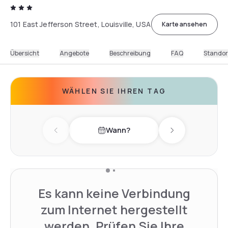
101 East Jefferson Street, Louisville, USA
Karte ansehen
Übersicht
Angebote
Beschreibung
FAQ
Standor
WÄHLEN SIE IHREN TAG
Wann?
Previous day
Next day
Es kann keine Verbindung
zum Internet hergestellt
werden. Prüfen Sie Ihre