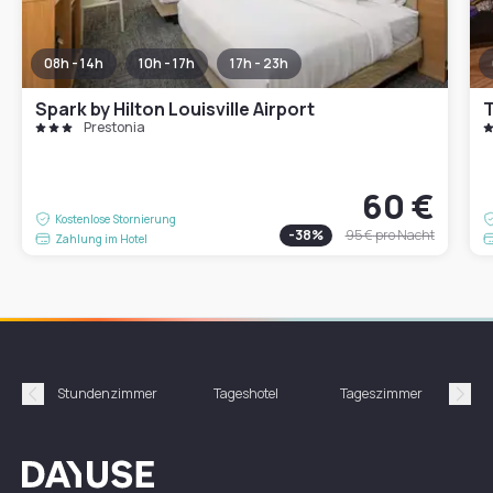
08h - 14h
10h - 17h
17h - 23h
Spark by Hilton Louisville Airport
T
Prestonia
60 €
Kostenlose Stornierung
-
38
%
95 €
pro Nacht
Zahlung im Hotel
Stundenzimmer
Tageshotel
Tageszimmer
Gün
Précédent
Suiv
Dayuse