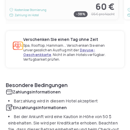
60 €
Kostenlose Stornierung
-
38
%
95 €
pro Nacht
Zahlung im Hotel
Verschenken Sie einen Tag ohne Zeit
Spa, Rooftop, Hammam... Verschenken Sie einen
unvergesslichen Ausflug mit der
Dayuse-
Geschenkkarte
. Nicht in allen Hotels verfügbar.
Verfügbarkeit prüfen.
Besondere Bedingungen
Zahlungsinformationen
Barzahlung wird in diesem Hotel akzeptiert
Einzahlungsinformationen
Bei der Ankunft wird eine Kaution in Höhe von
50 $
einbehalten. Sie wird per Kreditkarte erhoben. Beachten
Sie, dass dieser Betrag einbehalten und beim Check-out