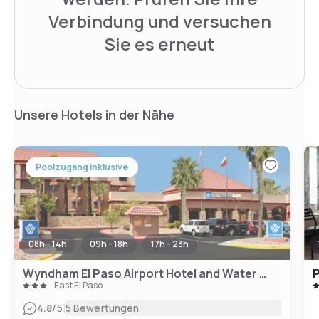
Verbindung und versuchen
Sie es erneut
Unsere Hotels in der Nähe
Poolzugang inklusive
08h - 14h
09h - 18h
17h - 23h
Wyndham El Paso Airport Hotel and Water Park
P
East El Paso
|
4.8
/5
5 Bewertungen