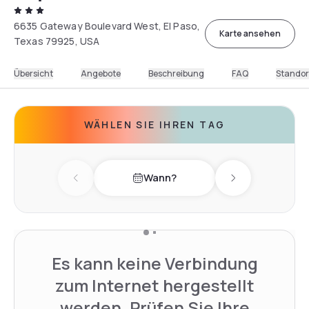
6635 Gateway Boulevard West, El Paso,
Karte ansehen
Texas 79925, USA
Übersicht
Angebote
Beschreibung
FAQ
Standor
WÄHLEN SIE IHREN TAG
Wann?
Previous day
Next day
Es kann keine Verbindung
zum Internet hergestellt
werden. Prüfen Sie Ihre