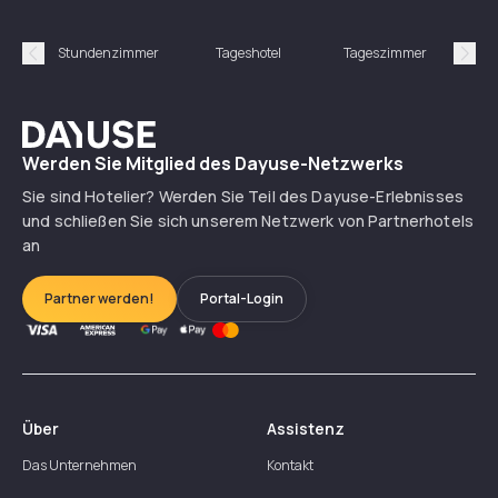
Stundenzimmer
Tageshotel
Tageszimmer
Gün
Précédent
Suiv
Dayuse
Werden Sie Mitglied des Dayuse-Netzwerks
Sie sind Hotelier? Werden Sie Teil des Dayuse-Erlebnisses
und schließen Sie sich unserem Netzwerk von Partnerhotels
an
Partner werden!
Portal-Login
Über
Assistenz
Das Unternehmen
Kontakt