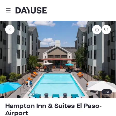
Dayuse
Teilen
Spei
1
/
21
Hampton Inn & Suites El Paso-
Airport