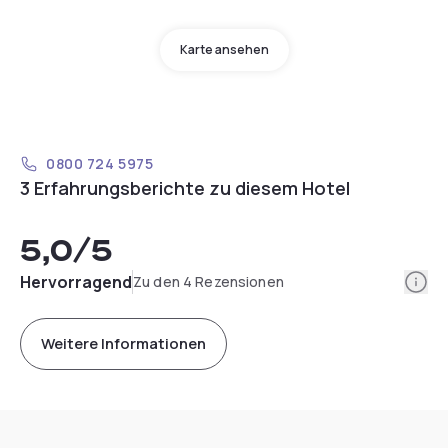
Karte ansehen
0800 724 5975
3 Erfahrungsberichte zu diesem Hotel
5,0
/5
Info
Hervorragend
Zu den 4 Rezensionen
Weitere Informationen