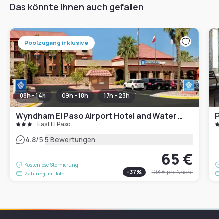
Das könnte Ihnen auch gefallen
Poolzugang inklusive
08h - 14h
09h - 18h
17h - 23h
Wyndham El Paso Airport Hotel and Water Park
P
East El Paso
|
4.8
/5
5 Bewertungen
65 €
Kostenlose Stornierung
-
37
%
103 €
pro Nacht
Zahlung im Hotel