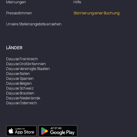
Meinungen
Hilfe
Pressestimmen
Stornierung einer Buchung
Unsere Stellenangebote ansehen
LÄNDER
Dayuse
Frankreich
Dayuse
Großbritannien
Dayuse
Vereinigte Staaten
Dayuse
Italien
Dayuse
Spanien
Dayuse
Belgien
Dayuse
Schweiz
Dayuse
Brasilien
Dayuse
Niederlande
Dayuse
Österreich
Dayuse
Australien
Dayuse
Irland
Dayuse
Hongkong
Dayuse
Kanada
Dayuse
Singapur
Dayuse
Zweden