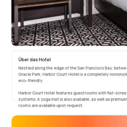
Über das Hotel
Nestled along the edge of the San Francisco Bay, between
Oracle Park, Harbor Court Hotel is a completely nonsmokin
eco-friendly.
Harbor Court Hotel features guestrooms with flat-scre
systems. A yoga mat is also available, as well as premiu
rooms are available upon request.
Guests at the Harbor Court will have access to the adja
art workout equipment and indoor pool.