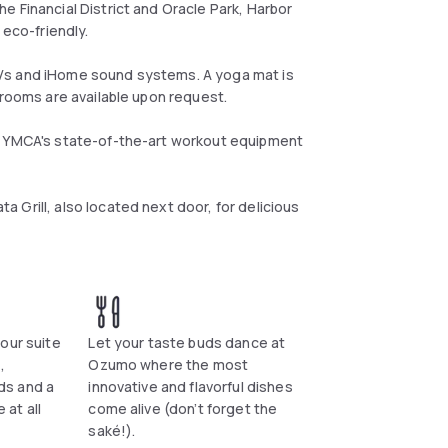
e Financial District and Oracle Park, Harbor
 eco-friendly.
TVs and iHome sound systems. A yoga mat is
 rooms are available upon request.
nt YMCA's state-of-the-art workout equipment
 Grill, also located next door, for delicious
our suite
Let your taste buds dance at
,
Ozumo where the most
ds and a
innovative and flavorful dishes
 at all
come alive (don’t forget the
saké!).