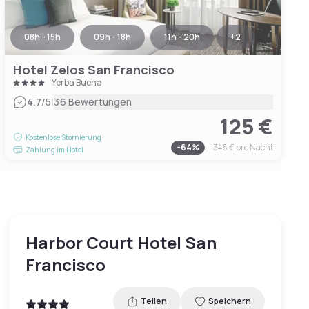
08h - 15h
09h - 18h
11h - 20h
+
2
Hotel Zelos San Francisco
Yerba Buena
|
4.7
/5
36 Bewertungen
125 €
Kostenlose Stornierung
-
64
%
346 €
pro Nacht
Zahlung im Hotel
Harbor Court Hotel San
Francisco
Teilen
Speichern