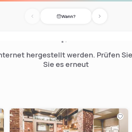
bata Grill, also located
Wann?
Previous day
Next day
nternet hergestellt werden. Prüfen Si
Sie es erneut