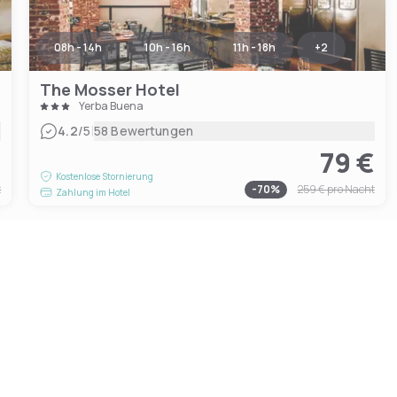
08h - 14h
10h - 16h
11h - 18h
+
2
The Mosser Hotel
Yerba Buena
|
4.2
/5
58 Bewertungen
€
79 €
Kostenlose Stornierung
t
-
70
%
259 €
pro Nacht
Zahlung im Hotel