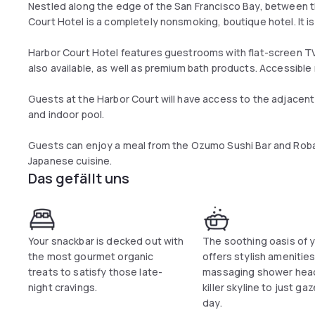
Nestled along the edge of the San Francisco Bay, between th
Court Hotel is a completely nonsmoking, boutique hotel. It is
Harbor Court Hotel features guestrooms with flat-screen 
also available, as well as premium bath products. Accessible
Guests at the Harbor Court will have access to the adjace
and indoor pool.
Guests can enjoy a meal from the Ozumo Sushi Bar and Robata
Japanese cuisine.
Das gefällt uns
Your snackbar is decked out with
The soothing oasis of y
the most gourmet organic
offers stylish amenities
treats to satisfy those late-
massaging shower hea
night cravings.
killer skyline to just gaze
day.