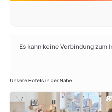
Guests can enjoy a meal from the Ozumo Sushi Bar and Ro
next door, for delicious Japanese cuisine.
Es kann keine Verbindung zum I
Unsere Hotels in der Nähe