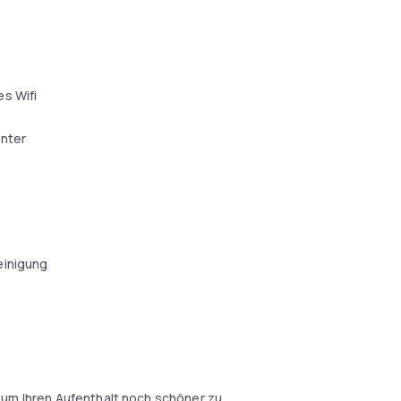
s Wifi
enter
einigung
 um Ihren Aufenthalt noch schöner zu