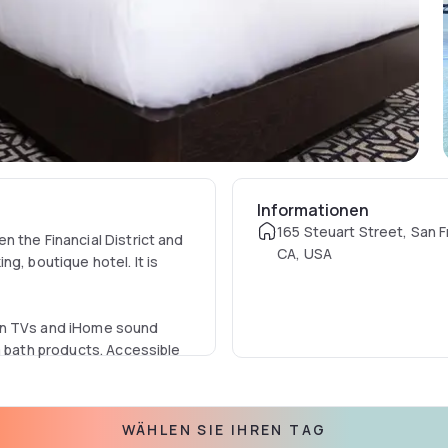
Informationen
165 Steuart Street, San F
 the Financial District and
CA, USA
g, boutique hotel. It is
en TVs and iHome sound
m bath products. Accessible
cent YMCA's state-of-the-
WÄHLEN SIE IHREN TAG