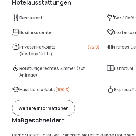
Hotelausstattungen
Restaurant
Bar / Café
Business center
Kostenlose
Privater Parkplatz
(
72 $
)
Fitness C
(kostenpflichtig)
Rollstuhlgerechtes Zimmer (auf
Fahrstuhl
Anfrage)
Haustiere erlaubt
(
100 $
)
Express R
Weitere Informationen
Maßgeschneidert
Harbor Court Hotel San Francisco bietet folgende Optionen,