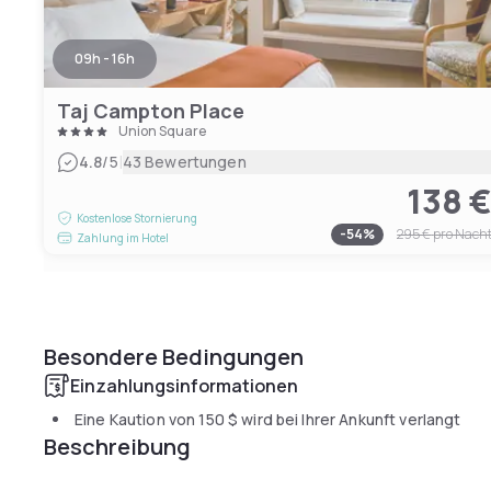
09h - 16h
Taj Campton Place
Union Square
|
4.8
/5
43 Bewertungen
138 
Kostenlose Stornierung
-
54
%
295 €
pro Nach
Zahlung im Hotel
Besondere Bedingungen
Einzahlungsinformationen
Eine Kaution von
150 $
wird bei Ihrer Ankunft verlangt
Beschreibung