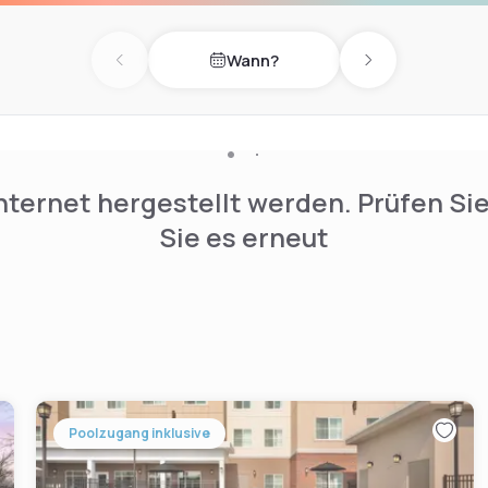
golfing, fishing, and hiking
Wann?
Previous day
Next day
nternet hergestellt werden. Prüfen Si
Sie es erneut
Poolzugang inklusive