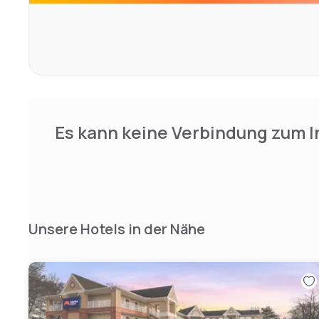
House Museum of American Art and 11 minutes’ drive from 
in Tanglewood Park.
Es kann keine Verbindung zum I
Unsere Hotels in der Nähe