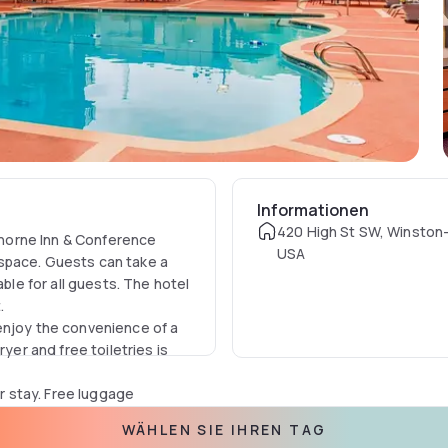
Informationen
420 High St SW, Winston
horne Inn & Conference
USA
space. Guests can take a
able for all guests. The hotel
t.
enjoy the convenience of a
yer and free toiletries is
ir stay. Free luggage
WÄHLEN SIE IHREN TAG
o 4.3 mi from Reynolda