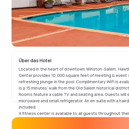
Über das Hotel
Located in the heart of downtown Winston-Salem, Hawt
Center provides 10,000 square feet of meeting & event 
refreshing plunge in the pool. Complimentary WiFi is avail
is a 15 minutes’ walk from the Old Salem historical distric
Rooms feature a cable TV and seating area. Guests will 
microwave and small refrigerator. An en suite with a hairdr
included.
A fitness center is available to all guests throughout the
storage and free parking are provided as well.
Piedmont Triad Airport is 17 mi away. The property is als