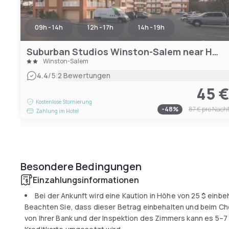
09h - 14h
12h - 17h
14h - 19h
Suburban Studios Winston-Salem near Hanes Mall
Winston-Salem
|
4.4
/5
2 Bewertungen
45 
Kostenlose Stornierung
-
48
%
87 €
pro Nach
Zahlung im Hotel
Besondere Bedingungen
Einzahlungsinformationen
Bei der Ankunft wird eine Kaution in Höhe von
25 $
einbeh
Beachten Sie, dass dieser Betrag einbehalten und beim Ch
von Ihrer Bank und der Inspektion des Zimmers kann es 5–7 