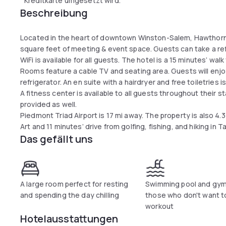
Kreditkarte umgesetzt wird.
Beschreibung
Located in the heart of downtown Winston-Salem, Hawthorn
square feet of meeting & event space. Guests can take a re
WiFi is available for all guests. The hotel is a 15 minutes’ wal
Rooms feature a cable TV and seating area. Guests will enj
refrigerator. An en suite with a hairdryer and free toiletries i
A fitness center is available to all guests throughout their 
provided as well.
Piedmont Triad Airport is 17 mi away. The property is also
Art and 11 minutes’ drive from golfing, fishing, and hiking in
Das gefällt uns
A large room perfect for resting
Swimming pool and gym
and spending the day chilling
those who don't want to
workout
Hotelausstattungen