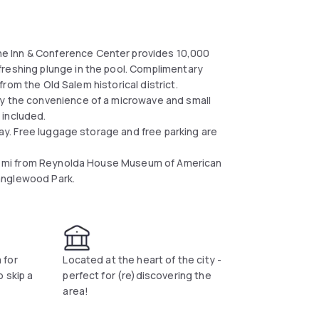
e Inn & Conference Center provides 10,000
freshing plunge in the pool. Complimentary
k from the Old Salem historical district.
oy the convenience of a microwave and small
s included.
stay. Free luggage storage and free parking are
 4.3 mi from Reynolda House Museum of American
 Tanglewood Park.
 for
Located at the heart of the city -
 skip a
perfect for (re)discovering the
area!