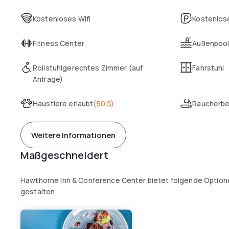
Kostenloses Wifi
Kostenlose
Fitness Center
Außenpoo
Rollstuhlgerechtes Zimmer (auf
Fahrstuhl
Anfrage)
Haustiere erlaubt
(
50 $
)
Raucherbe
Weitere Informationen
Maßgeschneidert
Hawthorne Inn & Conference Center bietet folgende Optione
gestalten