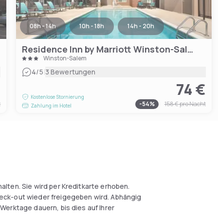
08h - 14h
10h - 18h
14h - 20h
Residence Inn by Marriott Winston-Salem Hanes Mall
Winston-Salem
|
4
/5
3 Bewertungen
€
74 €
Kostenlose Stornierung
t
-
54
%
158 €
pro Nacht
Zahlung im Hotel
alten. Sie wird per Kreditkarte erhoben.
eck-out wieder freigegeben wird. Abhängig
Werktage dauern, bis dies auf Ihrer