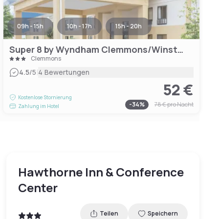
09h - 15h
10h - 17h
15h - 20h
Super 8 by Wyndham Clemmons/Winston-Salem Area I-40
Clemmons
|
4.5
/5
4 Bewertungen
52 €
Kostenlose Stornierung
-
34
%
78 €
pro Nacht
Zahlung im Hotel
Hawthorne Inn & Conference
Center
Teilen
Speichern