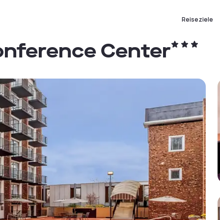
Reiseziele
onference Center