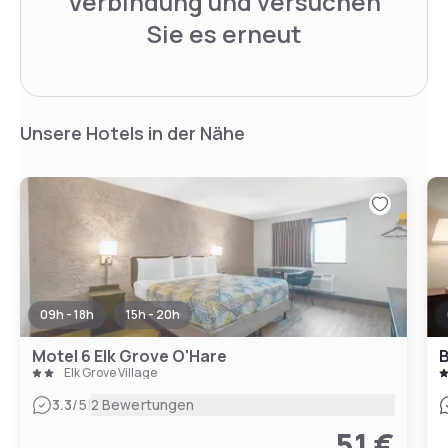
Verbindung und versuchen
Sie es erneut
Unsere Hotels in der Nähe
09h - 18h
15h - 20h
Motel 6 Elk Grove O'Hare
Elk Grove Village
|
3.3
/5
2 Bewertungen
51 €