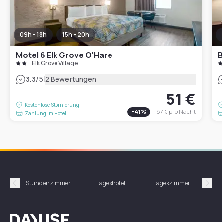
09h - 18h
15h - 20h
Motel 6 Elk Grove O'Hare
Elk Grove Village
|
3.3
/5
2 Bewertungen
51 €
Kostenlose Stornierung
-
41
%
87 €
pro Nacht
Zahlung im Hotel
Stundenzimmer
Tageshotel
Tageszimmer
Gün
Précédent
Suiv
Dayuse