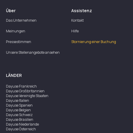
Über
Assistenz
Das Unternehmen
Kontakt
Meinungen
Hilfe
Pressestimmen
Stornierung einer Buchung
Unsere Stellenangebote ansehen
LÄNDER
Dayuse
Frankreich
Dayuse
Großbritannien
Dayuse
Vereinigte Staaten
Dayuse
Italien
Dayuse
Spanien
Dayuse
Belgien
Dayuse
Schweiz
Dayuse
Brasilien
Dayuse
Niederlande
Dayuse
Österreich