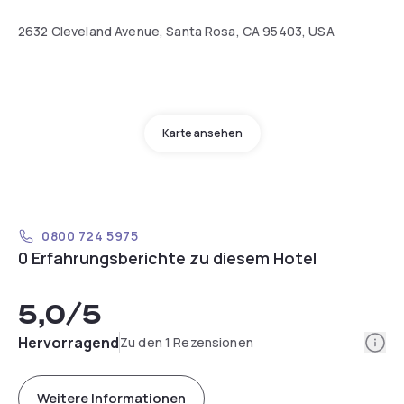
2632 Cleveland Avenue, Santa Rosa, CA 95403, USA
Karte ansehen
0800 724 5975
0 Erfahrungsberichte zu diesem Hotel
5,0
/5
Info
Hervorragend
Zu den 1 Rezensionen
Weitere Informationen