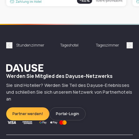
-
40
%
108 €
pro Nacht
Zahlung im Hotel
Stundenzimmer
Tageshotel
Tageszimmer
Gün
Précédent
Suiv
Dayuse
Werden Sie Mitglied des Dayuse-Netzwerks
Sie sind Hotelier? Werden Sie Teil des Dayuse-Erlebnisses
und schließen Sie sich unserem Netzwerk von Partnerhotels
an
Partner werden!
Portal-Login