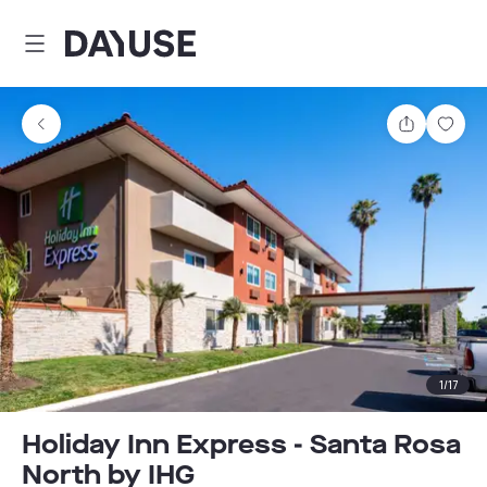
Dayuse
Teilen
Spei
1
/
17
Holiday Inn Express - Santa Rosa
North by IHG