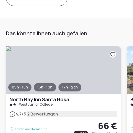
Das könnte Ihnen auch gefallen
09h - 15h
13h - 19h
17h - 23h
North Bay Inn Santa Rosa
B
West Junior College
|
4.7
/5
2 Bewertungen
66 €
Kostenlose Stornierung