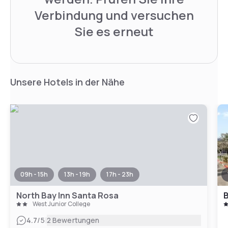
Verbindung und versuchen
Sie es erneut
Unsere Hotels in der Nähe
09h - 15h
13h - 19h
17h - 23h
North Bay Inn Santa Rosa
B
West Junior College
|
4.7
/5
2 Bewertungen