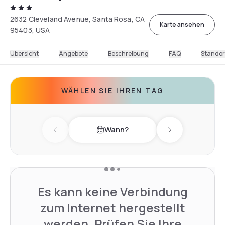
2632 Cleveland Avenue, Santa Rosa, CA
Karte ansehen
95403, USA
Übersicht
Angebote
Beschreibung
FAQ
Standor
WÄHLEN SIE IHREN TAG
Wann?
Previous day
Next day
Es kann keine Verbindung
zum Internet hergestellt
werden. Prüfen Sie Ihre